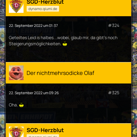
SGD-Herzblut
dynamo.qiumi.de
#324
22. September 2022 um 01:37
Geteiltes Leid is halbes...wobei, glaub mir, da gibt's noch
Steigerungsmöglichkeiten.
Der nichtmehrsodicke Olaf
#325
22. September 2022 um 09:26
Oha.
SGD-Herzblut