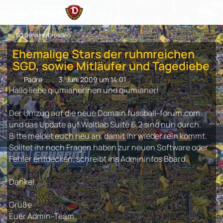
SG Dynamo Dresden
Ehemalige Stars der ruhmreichen
SGD, sowie Mitläufer und Tagediebe
Padre
3. Juni 2009 um 14:01
Hallo liebe qiumianerinen und qiumianer!
Der Umzug auf die neue Domain fussball-forum.com
und das Update auf Woltlab Suite 6.2 sind nun durch.
Bitte meldet euch neu an, damit ihr wieder rein kommt.
Solltet ihr noch Fragen haben zur neuen Software oder
Fehler entdecken, schreibt ins Admininfos Board.
Danke!
Grüße
Euer Admin-Team