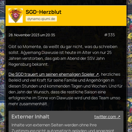
SGD-Herzblut
dynamo.qiumi.de
#335
28. November 2023 um 20:35
Gibt so Momente, da weißt du gar nicht, was du schreiben
sollst. Aģyemang Diawusie ist heute im Alter von nur 25
Jahren verstorben, das gab am Abend der SSV Jahn
Regensburg bekannt.
Die SGD trauert um seinen ehemaligen Spieler
, herzliches
Beileid und viel Kraft für seine Familie und Angehörigen in
diesen Stunden und kommenden Tagen und Wochen. Und für
den Jahn der Wunsch, dass die restliche Saison eine
erfolgreiche im Sinne von Diawusie wird und das Team umso
mehr zusammenhält.
Externer Inhalt
twitter.com
Inhalte von externen Seiten werden ohne Ihre
Zustimmung nicht automatisch geladen und angezeigt.