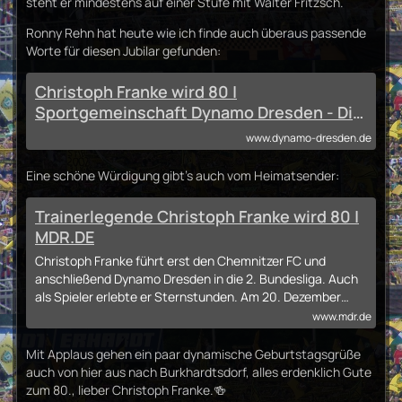
steht er mindestens auf einer Stufe mit Walter Fritzsch.
Ronny Rehn hat heute wie ich finde auch überaus passende
Worte für diesen Jubilar gefunden:
Christoph Franke wird 80 |
Sportgemeinschaft Dynamo Dresden - Die
offizielle Website
www.dynamo-dresden.de
Eine schöne Würdigung gibt's auch vom Heimatsender:
Trainerlegende Christoph Franke wird 80 |
MDR.DE
Christoph Franke führt erst den Chemnitzer FC und
anschließend Dynamo Dresden in die 2. Bundesliga. Auch
als Spieler erlebte er Sternstunden. Am 20. Dezember…
www.mdr.de
Mit Applaus gehen ein paar dynamische Geburtstagsgrüße
auch von hier aus nach Burkhardtsdorf, alles erdenklich Gute
zum 80., lieber Christoph Franke.🍻