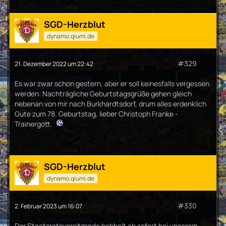
SGD-Herzblut
dynamo.qiumi.de
#329
21. Dezember 2022 um 22:42
Es war zwar schon gestern, aber er soll keinesfalls vergessen
werden: Nachträgliche Geburtstagsgrüße gehen gleich
nebenan von mir nach Burkhardtsdorf, drum alles erdenklich
Gute zum 78. Geburtstag, lieber Christoph Franke -
Trainergott.
SGD-Herzblut
dynamo.qiumi.de
#330
2. Februar 2023 um 16:07
Der Staatsratsvorsitzende bebbelt ab sofort bei unserem