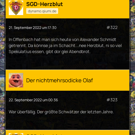
SGD-Herzblut
dynamo.qiumi.de
#322
21. September 2022 um 17:30
In Offenbach hat man sich heute von Alexander Schmidt
getrennt. Da könnse ja im Schacht...nee Herzblut, ni so viel
Spekulatius essen, gibt dor glei Abendbrot.
Der nichtmehrsodicke Olaf
#323
22. September 2022 um 00:36
War überfällig. Der größte Schwätzer der letzten Jahre.