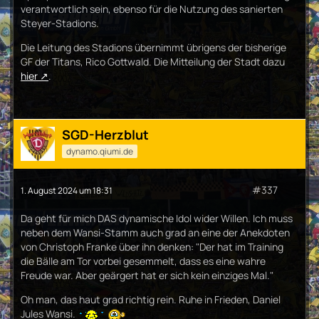
verantwortlich sein, ebenso für die Nutzung des sanierten
Steyer-Stadions.
Die Leitung des Stadions übernimmt übrigens der bisherige
GF der Titans, Rico Gottwald. Die Mitteilung der Stadt dazu
hier
.
SGD-Herzblut
dynamo.qiumi.de
#337
1. August 2024 um 18:31
Da geht für mich DAS dynamische Idol wider Willen. Ich muss
neben dem Wansi-Stamm auch grad an eine der Anekdoten
von Christoph Franke über ihn denken: "Der hat im Training
die Bälle am Tor vorbei gesemmelt, dass es eine wahre
Freude war. Aber geärgert hat er sich kein einziges Mal."
Oh man, das haut grad richtig rein. Ruhe in Frieden, Daniel
Jules Wansi.