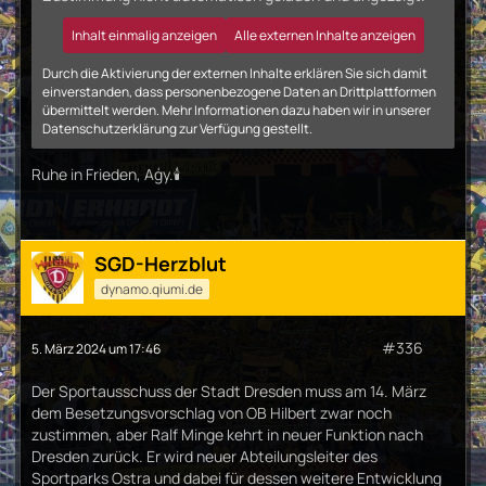
Inhalt einmalig anzeigen
Alle externen Inhalte anzeigen
Durch die Aktivierung der externen Inhalte erklären Sie sich damit
einverstanden, dass personenbezogene Daten an Drittplattformen
übermittelt werden. Mehr Informationen dazu haben wir in unserer
Datenschutzerklärung zur Verfügung gestellt.
Ruhe in Frieden, Aģy.🕯
SGD-Herzblut
dynamo.qiumi.de
#336
5. März 2024 um 17:46
Der Sportausschuss der Stadt Dresden muss am 14. März
dem Besetzungsvorschlag von OB Hilbert zwar noch
zustimmen, aber Ralf Minge kehrt in neuer Funktion nach
Dresden zurück. Er wird neuer Abteilungsleiter des
Sportparks Ostra und dabei für dessen weitere Entwicklung