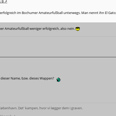
k B
 erfolgreich im Bochumer Amateurfußball unterwegs. Man nennt ihn El Gato, 
r Amateurfußball weniger erfolgreich, also nein.
te dieser Name, bzw. dieses Wappen?
øbenhavn. Det' kampen, hvor vi lægger dem i graven.