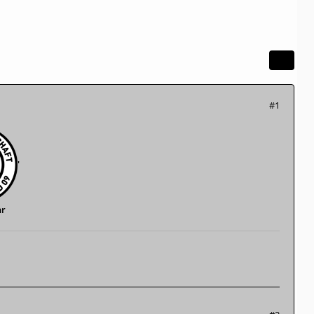
#1
'
hr