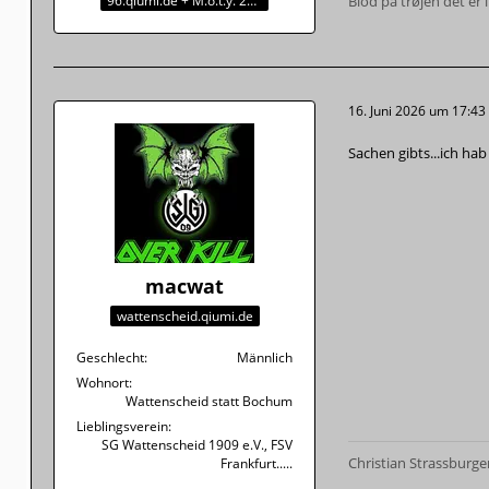
96.qiumi.de + M.o.t.y. 2017
Blod på trøjen det er i
16. Juni 2026 um 17:43
Sachen gibts...ich hab 
macwat
wattenscheid.qiumi.de
Geschlecht
Männlich
Wohnort
Wattenscheid statt Bochum
Lieblingsverein
SG Wattenscheid 1909 e.V., FSV
Christian Strassburger
Frankfurt.....