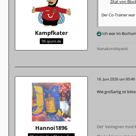
Zitat von Bloc
Der Co-Trainer war
Kampfkater
Ich war im Bochume
96.qiumi.de
Nanakorobiyaoki
16. Juni 2026 um 00:46
Wie großartig ist bit
Det' Vestegnen mod K
Hannoi1896