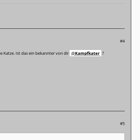
#4
 Katze. Ist das ein bekannter von dir
Kampfkater
?
#5