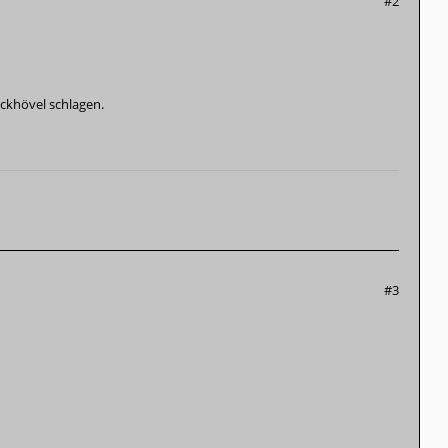
#2
ckhövel schlagen.
#3