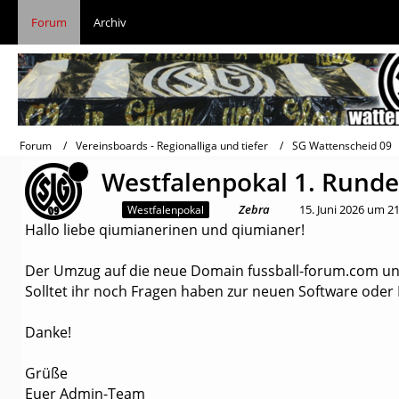
Forum
Archiv
Forum
Vereinsboards - Regionalliga und tiefer
SG Wattenscheid 09
Westfalenpokal 1. Runde:
Zebra
15. Juni 2026 um 2
Westfalenpokal
Hallo liebe qiumianerinen und qiumianer!
Der Umzug auf die neue Domain fussball-forum.com und 
Solltet ihr noch Fragen haben zur neuen Software oder 
Danke!
Grüße
Euer Admin-Team