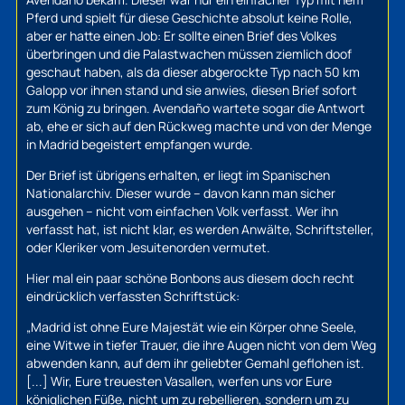
Pferd und spielt für diese Geschichte absolut keine Rolle,
aber er hatte einen Job: Er sollte einen Brief des Volkes
überbringen und die Palastwachen müssen ziemlich doof
geschaut haben, als da dieser abgerockte Typ nach 50 km
Galopp vor ihnen stand und sie anwies, diesen Brief sofort
zum König zu bringen. Avendaño wartete sogar die Antwort
ab, ehe er sich auf den Rückweg machte und von der Menge
in Madrid begeistert empfangen wurde.
Der Brief ist übrigens erhalten, er liegt im Spanischen
Nationalarchiv. Dieser wurde – davon kann man sicher
ausgehen – nicht vom einfachen Volk verfasst. Wer ihn
verfasst hat, ist nicht klar, es werden Anwälte, Schriftsteller,
oder Kleriker vom Jesuitenorden vermutet.
Hier mal ein paar schöne Bonbons aus diesem doch recht
eindrücklich verfassten Schriftstück:
„Madrid ist ohne Eure Majestät wie ein Körper ohne Seele,
eine Witwe in tiefer Trauer, die ihre Augen nicht von dem Weg
abwenden kann, auf dem ihr geliebter Gemahl geflohen ist.
[...] Wir, Eure treuesten Vasallen, werfen uns vor Eure
königlichen Füße, nicht um zu rebellieren, sondern um zu