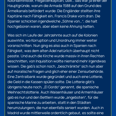
Kolonialminister, Fregattenkapitän, usw… das war ja einer der
Hauptgründe, warum die Armada 1588 auf den Grund des
Ärmelkanals befördert wurde: Die Engländer stellten ihre
Kapitäne nach Fähigkeit ein, Francis Drake vorn dran. Die
Spanier schickten irgendwelche „Söhne von…“, die halt
hochgeboren waren, aber eben keine Ahnung hatten.
Was sich im Laufe der Jahrzehnte auch auf die Kolonien
auswirkte, wo Korruption und Unordnung immer weiter
voranschritten. Nun ging es also auch in Spanien nach
Fähigkeit, was dem alten Adel natürlich überhaupt nicht
passte. Und auch die Kirche wurde massiv in ihren Rechten
beschnitten, von Inquisition wollte niemand mehr irgendwas
wissen. Die gab’s schon noch, „beschränkte“ sich nun aber
auf moralische Fragen und glich eher einer Zensurbehörde.
Eine Zentralbank wurde gegründet und auch eine Lotterie,
die Geld in die Kassen spülen sollte. Die Lotterie gibt’s
übrigens heute noch, „El Gordo“ genannt, die spanische
Weihnachtslotterie. Auch Waisenhäuser und Armenhäuser
gab es nun und den Bettlern wurde „angeboten“, für die
spanische Marine zu arbeiten, statt in den Städten
herumzulungern, die nun ebenfalls saniert wurden. Auch in
Madrid wurde mittlerweile ordentlich gebaut, es sollte eine