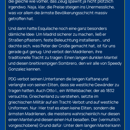
die gleiche wie vorher, das Zeug spawnt ja nicht plötzlich
irgendwo. Naja, klar, die Preise steigen ins Unermessliche,
was vor allem die ärmste Bevölkerungsschicht massiv
getroffen hat.
Und dann hatte Esquilache noch eine ganz besonders
dämliche Idee: Um Madrid sicherer zu machen, ließ er
Straßen pflastern, feste Beleuchtung installieren… und
dachte sich, was Peter der Große gemacht hat, ist für uns
gerade gut genug: Und verbot den Madrilenen, ihre
traditionelle Tracht zu tragen: Einen langen dunklen Mantel
und diesen breitkrempigen Sombrero, den wir alle von Speedy
Gonzalez kennen.
PDG verbot seinen Untertanen die langen Kaftane und
verlangte von seinen Eliten, dass sie westliche Gewänder zu
tragen hatten. Auch Otto I., ein Wittelsbacher, der ab 1832
versuchte, Griechenland zu verstehen, setzte im
griechischen Militär auf ein Tracht-Verbot und auf westliche
Uniformen. Nur: Hier traf es eben keine Eliten, sondern die
ärmsten Madrilenen, die meistens wahrscheinlich nur diesen
einen Mantel und diesen einen Hut besaßen. Der (vermutlich
vorgeschobene) Grund dafür: Unter dem langen Mantel kann