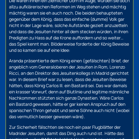
Die waren ihnen ein ziemlicher Dorn im Auge, würden sie doch
allzu aufklärerischen Reformen im Weg stehen und mächtig
mächtig waren sie eh auch noch. Die beiden behaupteten
gegenüber dem König, dass das einfache (dumme) Volk gar
nicht in der Lage wäre, solche Aufstände gezielt anzuzetteln
und dass die Jesuiten hinter all dem stecken würden, in ihren
Predigten zu Hass auf die Krone auffordern und so weiter…
das Spiel kennt man. Blöderweise forderte der König Beweise
und so kamen sie auf eine Idee:
Aranda präsentierte dem König einen (gefälschten) Brief, der
angeblich vom Generaloberen der Jesuiten in Rom, Lorenzo
Ricci, an den Direktor des Jesuitenkollegs in Madrid gerichtet
war. In diesem Brief war zu lesen, dass die Jesuiten Beweise
hätten, dass König Carlos III. ein Bastard sei. Das war damals
ein krasser Vorwurf, denn auf Blutlinie und legitime männliche
Nachkommen stützten sich ganze Dynastien. Wäre Carlos
ein Bastard gewesen, hätte er gar keinen Anspruch auf den
spanischen Thron gehabt und seine Söhne auch nicht (wobei
das vermutlich besser gewesen wäre).
Zur Sicherheit fälschten sie noch ein paar Flugblätter der
Madrider Jesuiten, damit das Ding auch rund ist. Hätte das