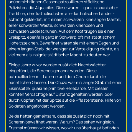
unübersichtlichen Gassen patrouillieren städtische
Polizisten, die
Alguaciles
. Diese waren – ganz in spanischer
Tradition, dem katholischsten aller katholischen Länder -
schlicht gekleidet, mit einem schwarzen, knielangen Mantel,
einer schwarzen Weste, schwarzen Kniehosen und
schwarzen Lederschuhen. Auf dem Kopf trugen sie einen
Dreispitz, ebenfalls ganz in Schwarz, oft mit städtischem
Hoheitszeichen. Bewaffnet waren sie mit einem Degen und
einem langen Stab, der weniger zur Verteidigung diente, als
viel mehr als Insignie städtischer Macht zu deuten war.
Einige Jahre zuvor wurden zusätzlich Nachtwächter
eingeführt, die
Serenos
genannt wurden. Diese
patrouillierten mit Laterne und dem Chuzo durch die
nächtlichen Gassen. Der Chuzo war ein langer Stab mit einer
Eisenspitze, quasi ne primitive Hellebarde. Mit diesem
konnten Verdächtige auf Distanz gehalten werden, oder
durch Klopfen mit der Spitze auf die Pflastersteine, Hilfe von
Soldaten angefordert werden.
Beide hatten gemeinsam, dass sie zusätzlich noch mit
Scheren bewaffnet waren. Warum? Das sehen wir gleich.
Erstmal müssen wir wissen, wo wir uns überhaupt befinden.