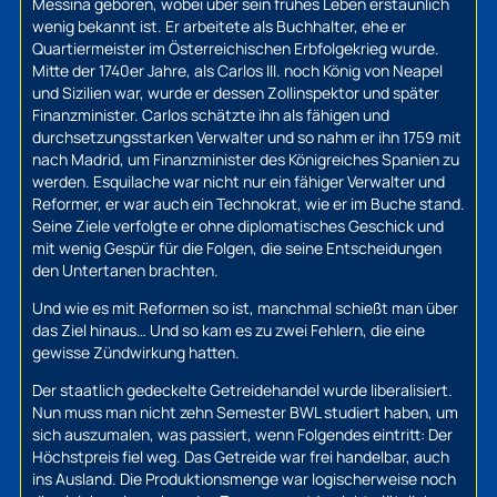
Messina geboren, wobei über sein frühes Leben erstaunlich
wenig bekannt ist. Er arbeitete als Buchhalter, ehe er
Quartiermeister im Österreichischen Erbfolgekrieg wurde.
Mitte der 1740er Jahre, als Carlos III. noch König von Neapel
und Sizilien war, wurde er dessen Zollinspektor und später
Finanzminister. Carlos schätzte ihn als fähigen und
durchsetzungsstarken Verwalter und so nahm er ihn 1759 mit
nach Madrid, um Finanzminister des Königreiches Spanien zu
werden. Esquilache war nicht nur ein fähiger Verwalter und
Reformer, er war auch ein Technokrat, wie er im Buche stand.
Seine Ziele verfolgte er ohne diplomatisches Geschick und
mit wenig Gespür für die Folgen, die seine Entscheidungen
den Untertanen brachten.
Und wie es mit Reformen so ist, manchmal schießt man über
das Ziel hinaus… Und so kam es zu zwei Fehlern, die eine
gewisse Zündwirkung hatten.
Der staatlich gedeckelte Getreidehandel wurde liberalisiert.
Nun muss man nicht zehn Semester BWL studiert haben, um
sich auszumalen, was passiert, wenn Folgendes eintritt: Der
Höchstpreis fiel weg. Das Getreide war frei handelbar, auch
ins Ausland. Die Produktionsmenge war logischerweise noch