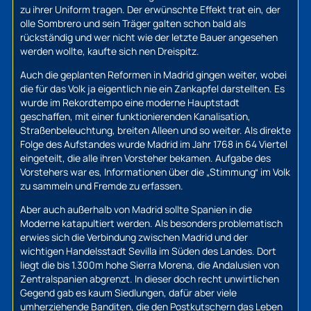
zu ihrer Uniform tragen. Der erwünschte Effekt trat ein, der
olle Sombrero und sein Träger galten schon bald als
rückständig und wer nicht wie der letzte Bauer angesehen
werden wollte, kaufte sich nen Dreispitz.
Auch die geplanten Reformen in Madrid gingen weiter, wobei
die für das Volk ja eigentlich nie ein Zankapfel darstellten. Es
wurde im Rekordtempo eine moderne Hauptstadt
geschaffen, mit einer funktionierenden Kanalisation,
Straßenbeleuchtung, breiten Alleen und so weiter. Als direkte
Folge des Aufstandes wurde Madrid im Jahr 1768 in 64 Viertel
eingeteilt, die alle ihren Vorsteher bekamen. Aufgabe des
Vorstehers war es, Informationen über die „Stimmung“ im Volk
zu sammeln und Fremde zu erfassen.
Aber auch außerhalb von Madrid sollte Spanien in die
Moderne katapultiert werden. Als besonders problematisch
erwies sich die Verbindung zwischen Madrid und der
wichtigen Handelsstadt Sevilla im Süden des Landes. Dort
liegt die bis 1.300m hohe Sierra Morena, die Andalusien von
Zentralspanien abgrenzt. In dieser doch recht unwirtlichen
Gegend gab es kaum Siedlungen, dafür aber viele
umherziehende Banditen, die den Postkutschern das Leben