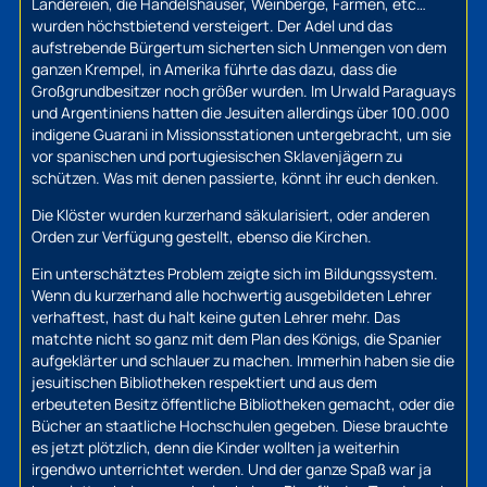
Ländereien, die Handelshäuser, Weinberge, Farmen, etc…
wurden höchstbietend versteigert. Der Adel und das
aufstrebende Bürgertum sicherten sich Unmengen von dem
ganzen Krempel, in Amerika führte das dazu, dass die
Großgrundbesitzer noch größer wurden. Im Urwald Paraguays
und Argentiniens hatten die Jesuiten allerdings über 100.000
indigene Guarani in Missionsstationen untergebracht, um sie
vor spanischen und portugiesischen Sklavenjägern zu
schützen. Was mit denen passierte, könnt ihr euch denken.
Die Klöster wurden kurzerhand säkularisiert, oder anderen
Orden zur Verfügung gestellt, ebenso die Kirchen.
Ein unterschätztes Problem zeigte sich im Bildungssystem.
Wenn du kurzerhand alle hochwertig ausgebildeten Lehrer
verhaftest, hast du halt keine guten Lehrer mehr. Das
matchte nicht so ganz mit dem Plan des Königs, die Spanier
aufgeklärter und schlauer zu machen. Immerhin haben sie die
jesuitischen Bibliotheken respektiert und aus dem
erbeuteten Besitz öffentliche Bibliotheken gemacht, oder die
Bücher an staatliche Hochschulen gegeben. Diese brauchte
es jetzt plötzlich, denn die Kinder wollten ja weiterhin
irgendwo unterrichtet werden. Und der ganze Spaß war ja