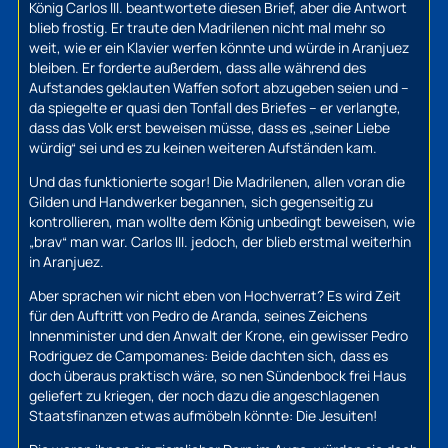
König Carlos III. beantwortete diesen Brief, aber die Antwort
blieb frostig. Er traute den Madrilenen nicht mal mehr so
weit, wie er ein Klavier werfen könnte und würde in Aranjuez
bleiben. Er forderte außerdem, dass alle während des
Aufstandes geklauten Waffen sofort abzugeben seien und –
da spiegelte er quasi den Tonfall des Briefes – er verlangte,
dass das Volk erst beweisen müsse, dass es „seiner Liebe
würdig“ sei und es zu keinen weiteren Aufständen kam.
Und das funktionierte sogar! Die Madrilenen, allen voran die
Gilden und Handwerker begannen, sich gegenseitig zu
kontrollieren, man wollte dem König unbedingt beweisen, wie
„brav“ man war. Carlos III. jedoch, der blieb erstmal weiterhin
in Aranjuez.
Aber sprachen wir nicht eben von Hochverrat? Es wird Zeit
für den Auftritt von Pedro de Aranda, seines Zeichens
Innenminister und den Anwalt der Krone, ein gewisser Pedro
Rodriguez de Campomanes: Beide dachten sich, dass es
doch überaus praktisch wäre, so nen Sündenbock frei Haus
geliefert zu kriegen, der noch dazu die angeschlagenen
Staatsfinanzen etwas aufmöbeln könnte: Die Jesuiten!