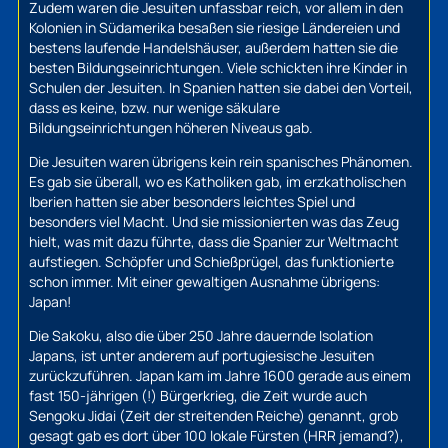
Zudem waren die Jesuiten unfassbar reich, vor allem in den
Kolonien in Südamerika besaßen sie riesige Ländereien und
bestens laufende Handelshäuser, außerdem hatten sie die
besten Bildungseinrichtungen. Viele schickten ihre Kinder in
Schulen der Jesuiten. In Spanien hatten sie dabei den Vorteil,
dass es keine, bzw. nur wenige säkulare
Bildungseinrichtungen höheren Niveaus gab.
Die Jesuiten waren übrigens kein rein spanisches Phänomen.
Es gab sie überall, wo es Katholiken gab, im erzkatholischen
Iberien hatten sie aber besonders leichtes Spiel und
besonders viel Macht. Und sie missionierten was das Zeug
hielt, was mit dazu führte, dass die Spanier zur Weltmacht
aufstiegen. Schöpfer und Schießprügel, das funktionierte
schon immer. Mit einer gewaltigen Ausnahme übrigens:
Japan!
Die Sakoku, also die über 250 Jahre dauernde Isolation
Japans, ist unter anderem auf portugiesische Jesuiten
zurückzuführen. Japan kam im Jahre 1600 gerade aus einem
fast 150-jährigen (!) Bürgerkrieg, die Zeit wurde auch
Sengoku Jidai (Zeit der streitenden Reiche) genannt, grob
gesagt gab es dort über 100 lokale Fürsten (HRR jemand?),