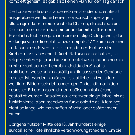
komplett geheim, es gab also keinen Plan für den Tag danach.
Die Lücke wurde durch andere Ordensbrüder und schlecht
ausgebildete weltliche Lehrer provisorisch zugenagelt,
allerdings erkannte man auch die Chance, die sich nun bot.
Die Jesuiten hielten noch immer an der mittelalterlichen
Scholastik fest, nun gab sich die einmalige Gelegenheit, das
Bildungssystem komplett umzukrempeln. 1771 kam es zu einer
umfassenden Universitätsreform, die den Einfluss der
Kirchen massiv beschnitt. Auch Naturwissenschaften, für
religiöse Eiferer ja grundsätzlich Teufelszeug, kamen nun an
breiter Front auf den Lehrplan. Und da der Staat ja
praktischerweise schon zufällig an die passenden Gebäude
geraten ist, wurden nun überall staatliche und vor allem
weltliche Bildungseinrichtungen gegründet, die nach den
neuesten Erkenntnissen der europäischen Aufklärung
gestaltet wurden. Das alles dauerte zwar einige Jahre, bis es
funktionierte, aber irgendwann funktionierte es. Allerdings
nicht so lange, wie man hoffen könnte, aber später mehr
davon.
Übrigens nutzten Mitte des 18. Jahrhunderts einige
europäische Höfe ähnliche Verschwörungstheorien, um die