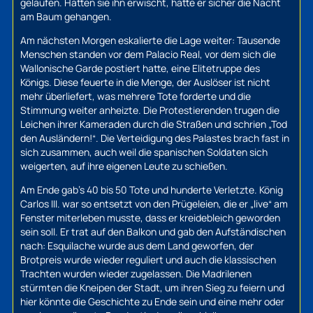
gelaufen. Hätten sie ihn erwischt, hätte er sicher die Nacht
am Baum gehangen.
Am nächsten Morgen eskalierte die Lage weiter: Tausende
Menschen standen vor dem Palacio Real, vor dem sich die
Wallonische Garde postiert hatte, eine Elitetruppe des
Königs. Diese feuerte in die Menge, der Auslöser ist nicht
mehr überliefert, was mehrere Tote forderte und die
Stimmung weiter anheizte. Die Protestierenden trugen die
Leichen ihrer Kameraden durch die Straßen und schrien „Tod
den Ausländern!“. Die Verteidigung des Palastes brach fast in
sich zusammen, auch weil die spanischen Soldaten sich
weigerten, auf ihre eigenen Leute zu schießen.
Am Ende gab’s 40 bis 50 Tote und hunderte Verletzte. König
Carlos III. war so entsetzt von den Prügeleien, die er „live“ am
Fenster miterleben musste, dass er kreidebleich geworden
sein soll. Er trat auf den Balkon und gab den Aufständischen
nach: Esquilache wurde aus dem Land geworfen, der
Brotpreis wurde wieder reguliert und auch die klassischen
Trachten wurden wieder zugelassen. Die Madrilenen
stürmten die Kneipen der Stadt, um ihren Sieg zu feiern und
hier könnte die Geschichte zu Ende sein und eine mehr oder