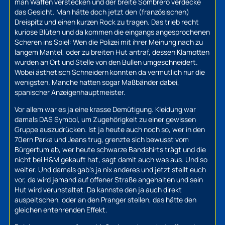
man Waffen verstecken und der breite Sombrero verdecke
das Gesicht. Man hätte doch jetzt den (französischen)
Dreispitz und einen kurzen Rock zu tragen. Das trieb recht
kuriose Blüten und da kommen die eingangs angesprochenen
Scheren ins Spiel: Wen die Polizei mit ihrer Meinung nach zu
langem Mantel, oder zu breiten Hut antraf, dessen Klamotten
wurden an Ort und Stelle von den Bullen umgeschneidert.
Wobei ästhetisch Schneidern konnten da vermutlich nur die
wenigsten. Manche hatten sogar Maßbänder dabei,
spanischer Anzeigenhauptmeister.
Vor allem war es ja eine krasse Demütigung. Kleidung war
damals DAS Symbol, um Zugehörigkeit zu einer gewissen
Gruppe auszudrücken. Ist ja heute auch noch so, wer in den
70ern Parka und Jeans trug, grenzte sich bewusst vom
Bürgertum ab, wer heute schwarze Bandshirts trägt und die
nicht bei H&M gekauft hat, sagt damit auch was aus. Und so
weiter. Und damals gab’s ja nix anderes und jetzt stellt euch
vor, da wird jemand auf offener Straße angehalten und sein
Hut wird verunstaltet. Da kannste den ja auch direkt
auspeitschen, oder an den Pranger stellen, das hätte den
gleichen entehrenden Effekt.