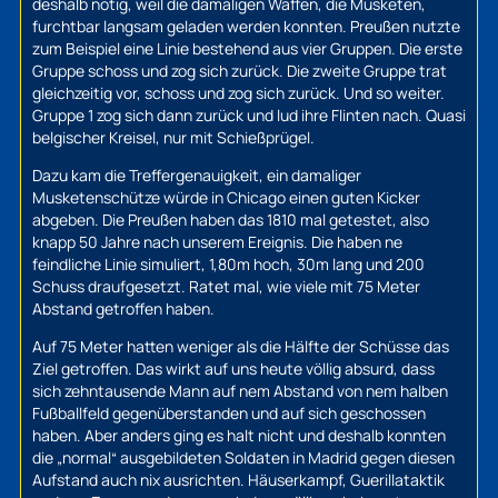
deshalb nötig, weil die damaligen Waffen, die Musketen,
furchtbar langsam geladen werden konnten. Preußen nutzte
zum Beispiel eine Linie bestehend aus vier Gruppen. Die erste
Gruppe schoss und zog sich zurück. Die zweite Gruppe trat
gleichzeitig vor, schoss und zog sich zurück. Und so weiter.
Gruppe 1 zog sich dann zurück und lud ihre Flinten nach. Quasi
belgischer Kreisel, nur mit Schießprügel.
Dazu kam die Treffergenauigkeit, ein damaliger
Musketenschütze würde in Chicago einen guten Kicker
abgeben. Die Preußen haben das 1810 mal getestet, also
knapp 50 Jahre nach unserem Ereignis. Die haben ne
feindliche Linie simuliert, 1,80m hoch, 30m lang und 200
Schuss draufgesetzt. Ratet mal, wie viele mit 75 Meter
Abstand getroffen haben.
Auf 75 Meter hatten weniger als die Hälfte der Schüsse das
Ziel getroffen. Das wirkt auf uns heute völlig absurd, dass
sich zehntausende Mann auf nem Abstand von nem halben
Fußballfeld gegenüberstanden und auf sich geschossen
haben. Aber anders ging es halt nicht und deshalb konnten
die „normal“ ausgebildeten Soldaten in Madrid gegen diesen
Aufstand auch nix ausrichten. Häuserkampf, Guerillataktik