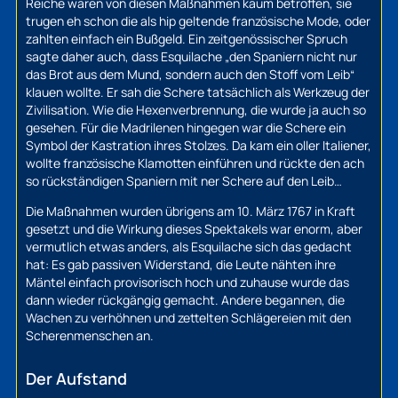
Reiche waren von diesen Maßnahmen kaum betroffen, sie
trugen eh schon die als hip geltende französische Mode, oder
zahlten einfach ein Bußgeld. Ein zeitgenössischer Spruch
sagte daher auch, dass Esquilache „den Spaniern nicht nur
das Brot aus dem Mund, sondern auch den Stoff vom Leib“
klauen wollte. Er sah die Schere tatsächlich als Werkzeug der
Zivilisation. Wie die Hexenverbrennung, die wurde ja auch so
gesehen. Für die Madrilenen hingegen war die Schere ein
Symbol der Kastration ihres Stolzes. Da kam ein oller Italiener,
wollte französische Klamotten einführen und rückte den ach
so rückständigen Spaniern mit ner Schere auf den Leib…
Die Maßnahmen wurden übrigens am 10. März 1767 in Kraft
gesetzt und die Wirkung dieses Spektakels war enorm, aber
vermutlich etwas anders, als Esquilache sich das gedacht
hat: Es gab passiven Widerstand, die Leute nähten ihre
Mäntel einfach provisorisch hoch und zuhause wurde das
dann wieder rückgängig gemacht. Andere begannen, die
Wachen zu verhöhnen und zettelten Schlägereien mit den
Scherenmenschen an.
Der Aufstand