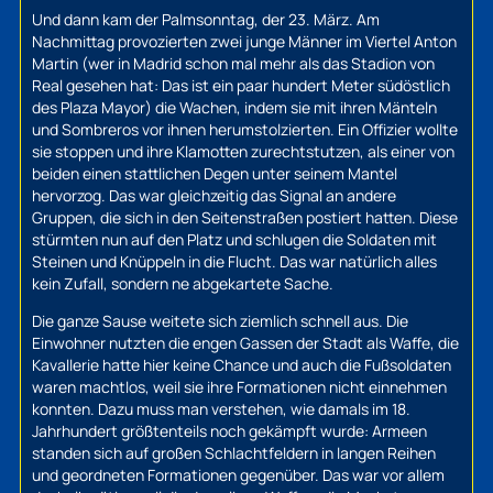
Und dann kam der Palmsonntag, der 23. März. Am
Nachmittag provozierten zwei junge Männer im Viertel Anton
Martin (wer in Madrid schon mal mehr als das Stadion von
Real gesehen hat: Das ist ein paar hundert Meter südöstlich
des Plaza Mayor) die Wachen, indem sie mit ihren Mänteln
und Sombreros vor ihnen herumstolzierten. Ein Offizier wollte
sie stoppen und ihre Klamotten zurechtstutzen, als einer von
beiden einen stattlichen Degen unter seinem Mantel
hervorzog. Das war gleichzeitig das Signal an andere
Gruppen, die sich in den Seitenstraßen postiert hatten. Diese
stürmten nun auf den Platz und schlugen die Soldaten mit
Steinen und Knüppeln in die Flucht. Das war natürlich alles
kein Zufall, sondern ne abgekartete Sache.
Die ganze Sause weitete sich ziemlich schnell aus. Die
Einwohner nutzten die engen Gassen der Stadt als Waffe, die
Kavallerie hatte hier keine Chance und auch die Fußsoldaten
waren machtlos, weil sie ihre Formationen nicht einnehmen
konnten. Dazu muss man verstehen, wie damals im 18.
Jahrhundert größtenteils noch gekämpft wurde: Armeen
standen sich auf großen Schlachtfeldern in langen Reihen
und geordneten Formationen gegenüber. Das war vor allem