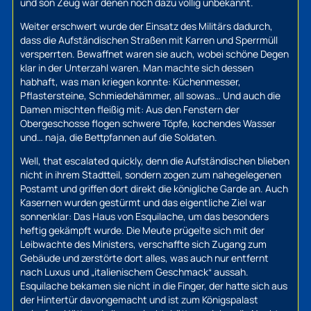
und son Zeug war denen noch dazu völlig unbekannt.
Weiter erschwert wurde der Einsatz des Militärs dadurch,
dass die Aufständischen Straßen mit Karren und Sperrmüll
versperrten. Bewaffnet waren sie auch, wobei schöne Degen
klar in der Unterzahl waren. Man machte sich dessen
habhaft, was man kriegen konnte: Küchenmesser,
Pflastersteine, Schmiedehämmer, all sowas… Und auch die
Damen mischten fleißig mit: Aus den Fenstern der
Obergeschosse flogen schwere Töpfe, kochendes Wasser
und… naja, die Bettpfannen auf die Soldaten.
Well, that escalated quickly, denn die Aufständischen blieben
nicht in ihrem Stadtteil, sondern zogen zum nahegelegenen
Postamt und griffen dort direkt die königliche Garde an. Auch
Kasernen wurden gestürmt und das eigentliche Ziel war
sonnenklar: Das Haus von Esquilache, um das besonders
heftig gekämpft wurde. Die Meute prügelte sich mit der
Leibwachte des Ministers, verschaffte sich Zugang zum
Gebäude und zerstörte dort alles, was auch nur entfernt
nach Luxus und „italienischem Geschmack“ aussah.
Esquilache bekamen sie nicht in die Finger, der hatte sich aus
der Hintertür davongemacht und ist zum Königspalast