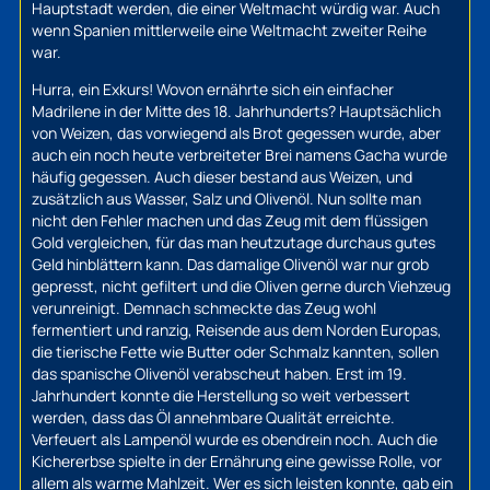
Hauptstadt werden, die einer Weltmacht würdig war. Auch
wenn Spanien mittlerweile eine Weltmacht zweiter Reihe
war.
Hurra, ein Exkurs! Wovon ernährte sich ein einfacher
Madrilene in der Mitte des 18. Jahrhunderts? Hauptsächlich
von Weizen, das vorwiegend als Brot gegessen wurde, aber
auch ein noch heute verbreiteter Brei namens Gacha wurde
häufig gegessen. Auch dieser bestand aus Weizen, und
zusätzlich aus Wasser, Salz und Olivenöl. Nun sollte man
nicht den Fehler machen und das Zeug mit dem flüssigen
Gold vergleichen, für das man heutzutage durchaus gutes
Geld hinblättern kann. Das damalige Olivenöl war nur grob
gepresst, nicht gefiltert und die Oliven gerne durch Viehzeug
verunreinigt. Demnach schmeckte das Zeug wohl
fermentiert und ranzig, Reisende aus dem Norden Europas,
die tierische Fette wie Butter oder Schmalz kannten, sollen
das spanische Olivenöl verabscheut haben. Erst im 19.
Jahrhundert konnte die Herstellung so weit verbessert
werden, dass das Öl annehmbare Qualität erreichte.
Verfeuert als Lampenöl wurde es obendrein noch. Auch die
Kichererbse spielte in der Ernährung eine gewisse Rolle, vor
allem als warme Mahlzeit. Wer es sich leisten konnte, gab ein