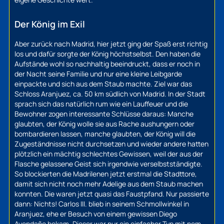
Der König im Exil
Aber zurück nach Madrid, hier jetzt ging der Spaß erst richtig
los und dafür sorgte der König höchstselbst. Den haben die
Aufstände wohl so nachhaltig beeindruckt, dass er noch in
der Nacht seine Familie und nur eine kleine Leibgarde
einpackte und sich aus dem Staub machte. Ziel war das
Schloss Aranjuez, ca. 50 km südlich von Madrid. In der Stadt
sprach sich das natürlich rum wie ein Lauffeuer und die
Bewohner zogen interessante Schlüsse daraus: Manche
glaubten, der König wolle sie aus Rache aushungern oder
bombardieren lassen, manche glaubten, der König will die
Zugeständnisse nicht durchsetzen und wieder andere hatten
plötzlich ein mächtig schlechtes Gewissen, weil der aus der
Flasche gelassene Geist sich irgendwie verselbstständigte.
So blockierten die Madrilenen jetzt erstmal die Stadttore,
damit sich nicht noch mehr Adelige aus dem Staub machen
konnten. Die waren jetzt quasi das Faustpfand. Nur passierte
dann: Nichts! Carlos III. blieb in seinem Schmollwinkel in
Aranjuez, ehe er Besuch von einem gewissen Diego
Avendaño bekam. Dieser war nur ein einfacher Typ mit nem