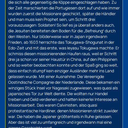
die sich alle gegenseitig die Köppe eingeschlagen haben. Zu
der Zeit marschierten die Portugiesen dort auf und wie immer
wurden zuerst die Missionare geschickt, später die Händler
und man muss kein Prophet sein, um Schritt drei
vorauszusagen: Soldaten! So lief es ja überall anders auch,
die Jesuiten bereiteten den Boden für die „Befreiung“ durch
den Westen. Nur blöderweise war in Japan irgendwann
Frieden, ab 1603 herrschte das Tokugawa-Shogunat in der
Edo-Zeit und mit das erste, was Ieyasu Tokugawa machte: Er
schmiss diesen missionierenden Haufen raus, weil er Schritt
drei ja schon vor seiner Haustür in China, auf den Philippinen
und so weiter beobachten konnte und der Spaß ging so weit,
dass einfach stumpf kein einziger Ausländer mehr ins Land
gelassen wurde. Mit einer Ausnahme: Die
Vereenigde
Oostindische Compagnie
der Niederlande. Diese bekamen ein
winziges Stück Insel vor Nagasaki zugewiesen, was quasi als
japanisches Tor zur Welt diente. Die wollten nur Handel
treiben und Geld verdienen und hatten keinerlei Interesse an
Missionsarbeit. Das waren Calvinisten, also quasi
protestantische Hardliner, denen Missionieren strikt zuwider
war. Die haben die Japaner größtenteils in Ruhe gelassen.
Aber das ist viel zu umfangreich und irgendwann mal eine
eigene Geschichte wert.