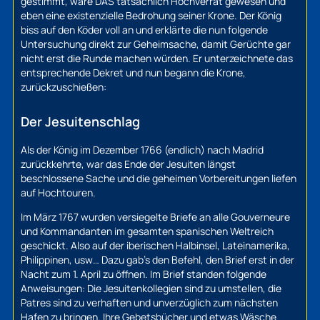
gestimmt, wäre DAS tatsächlich Hochverrat gewesen und
eben eine existenzielle Bedrohung seiner Krone. Der König
biss auf den Köder voll an und erklärte die nun folgende
Untersuchung direkt zur Geheimsache, damit Gerüchte gar
nicht erst die Runde machen würden. Er unterzeichnete das
entsprechende Dekret und nun begann die Krone,
zurückzuschießen:
Der Jesuitenschlag
Als der König im Dezember 1766 (endlich) nach Madrid
zurückkehrte, war das Ende der Jesuiten längst
beschlossene Sache und die geheimen Vorbereitungen liefen
auf Hochtouren.
Im März 1767 wurden versiegelte Briefe an alle Gouverneure
und Kommandanten im gesamten spanischen Weltreich
geschickt. Also auf der iberischen Halbinsel, Lateinamerika,
Philippinen, usw… Dazu gab’s den Befehl, den Brief erst in der
Nacht zum 1. April zu öffnen. Im Brief standen folgende
Anweisungen: Die Jesuitenkollegien sind zu umstellen, die
Patres sind zu verhaften und unverzüglich zum nächsten
Hafen zu bringen. Ihre Gebetsbücher und etwas Wäsche