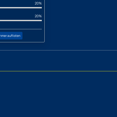
20%
20%
hmer auflisten