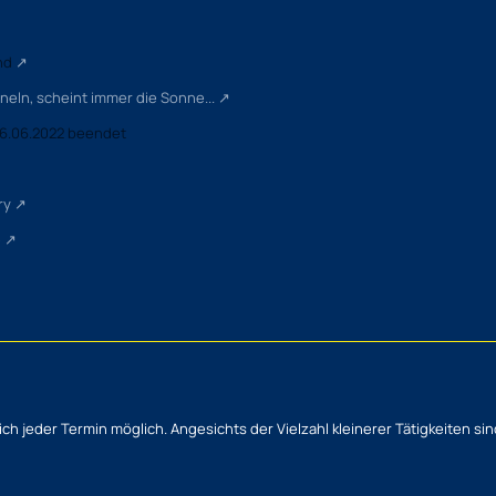
nd
neln, scheint immer die Sonne...
6.06.2022
beendet
ry
e
zlich jeder Termin möglich. Angesichts der Vielzahl kleinerer Tätigkeiten