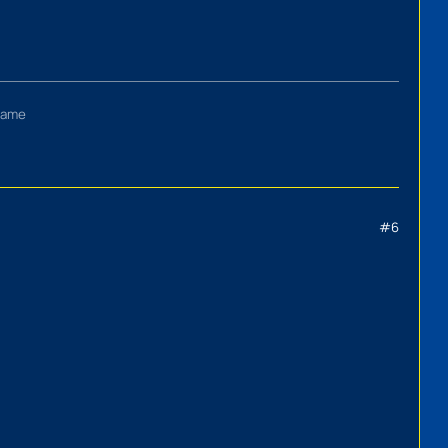
 game
#6