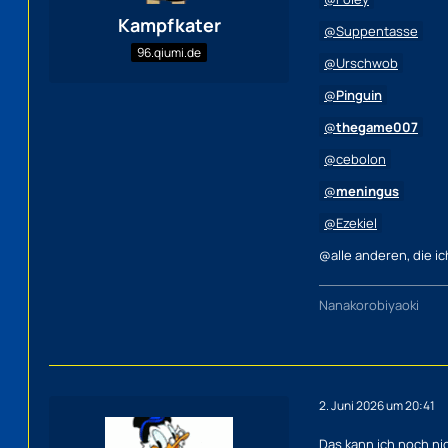
Kampfkater
Suppentasse
96.qiumi.de
Urschwob
Pinguin
thegame007
cebolon
meningus
Ezekiel
@alle anderen, die i
Nanakorobiyaoki
2. Juni 2026 um 20:41
Das kann ich noch ni