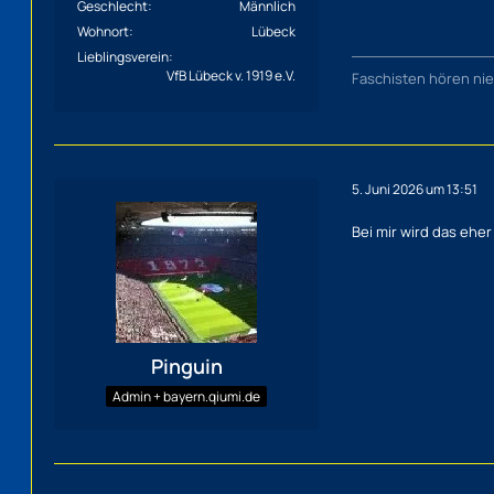
Geschlecht
Männlich
Wohnort
Lübeck
Lieblingsverein
VfB Lübeck v. 1919 e.V.
Faschisten hören nie
5. Juni 2026 um 13:51
Bei mir wird das ehe
Pinguin
Admin + bayern.qiumi.de