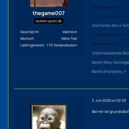
Story Oscar 2021
thegame007
Story größter Aufwa
lautern.qiumi.de
Und hinter den 4 Tun
Geschlecht
Männlich
Zuletzt aktualisiert:
2
Wohnort
Nähe Trier
Story Oscar 2021
Lieblingsverein
1.FC Kaiserslautern
Unterhaltsamste Sto
Beste Story Sonstig
Beste Shortstory
3. Juni 2026 um 02:20
Bei mir ist grundsät