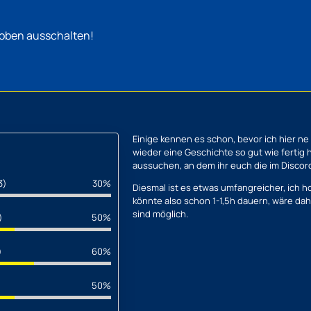
 oben ausschalten!
Einige kennen es schon, bevor ich hier ne
wieder eine Geschichte so gut wie fertig h
aussuchen, an dem ihr euch die im Discord
3)
30%
Diesmal ist es etwas umfangreicher, ich ho
könnte also schon 1-1,5h dauern, wäre da
sind möglich.
)
50%
)
60%
)
50%