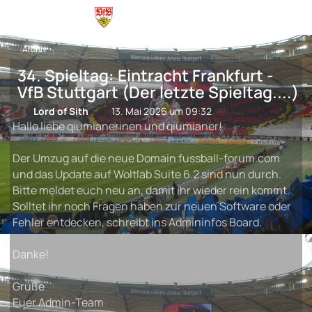
Archiv
34. Spieltag: Eintracht Frankfurt -
VfB Stuttgart (Der letzte Spieltag....)
Lord of Sith
13. Mai 2026 um 09:32
Hallo liebe qiumianerinen und qiumianer!
Der Umzug auf die neue Domain fussball-forum.com
und das Update auf Woltlab Suite 6.2 sind nun durch.
Bitte meldet euch neu an, damit ihr wieder rein kommt.
Solltet ihr noch Fragen haben zur neuen Software oder
Fehler entdecken, schreibt ins Admininfos Board.
Danke!
Grüße
Euer Admin-Team