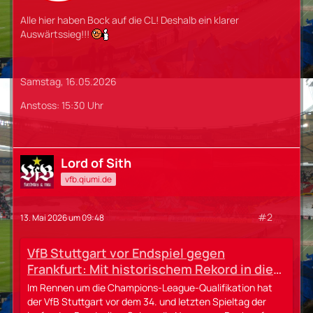
Alle hier haben Bock auf die CL! Deshalb ein klarer
Auswärtssieg!!!
Samstag, 16.05.2026
Anstoss: 15:30 Uhr
Lord of Sith
vfb.qiumi.de
#2
13. Mai 2026 um 09:48
VfB Stuttgart vor Endspiel gegen
Frankfurt: Mit historischem Rekord in die
Champions League?
Im Rennen um die Champions-League-Qualifikation hat
der VfB Stuttgart vor dem 34. und letzten Spieltag der