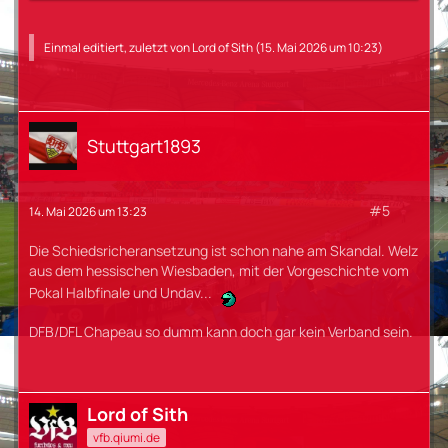
Einmal editiert, zuletzt von
Lord of Sith
(
15. Mai 2026 um 10:23
)
Stuttgart1893
#5
14. Mai 2026 um 13:23
Die Schiedsricheransetzung ist schon nahe am Skandal. Welz
aus dem hessischen Wiesbaden, mit der Vorgeschichte vom
Pokal Halbfinale und Undav...
DFB/DFL Chapeau so dumm kann doch gar kein Verband sein.
Lord of Sith
vfb.qiumi.de