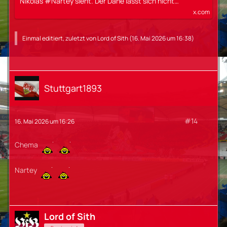
Nikolas #Nartey sieht. Der Däne lässt sich nicht…
x.com
Einmal editiert, zuletzt von
Lord of Sith
(
16. Mai 2026 um 16:38
)
Stuttgart1893
#14
16. Mai 2026 um 16:26
Chema
Nartey
Lord of Sith