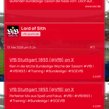
laufenden Bundesliga-Saison die Nase vorn. Doch auf…
www.swr.de
Lord of Sith
vfb.qiumi.de
#3
13. Mai 2026 um 13:24
VfB Stuttgart 1893 (@VfB) on X
Rein in die letzte Bundesliga-Woche der Saison! #VfB |
#VfB1893 | #Training | #Bundesliga | #SGEVfB
x.com
VfB Stuttgart 1893 (@VfB) on X
Perfekter Mix aus Spaß und Fokus. #VfB | #VfB1893 |
#Training | #Bundesliga | #SGEVfB
x.com