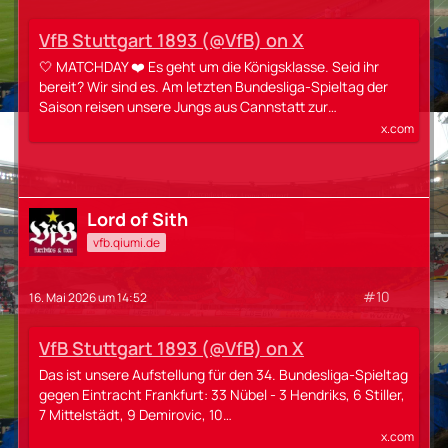
VfB Stuttgart 1893 (@VfB) on X
🤍 MATCHDAY ❤️ Es geht um die Königsklasse. Seid ihr
bereit? Wir sind es. Am letzten Bundesliga-Spieltag der
Saison reisen unsere Jungs aus Cannstatt zur…
x.com
Lord of Sith
vfb.qiumi.de
#10
16. Mai 2026 um 14:52
VfB Stuttgart 1893 (@VfB) on X
Das ist unsere Aufstellung für den 34. Bundesliga-Spieltag
gegen Eintracht Frankfurt: 33 Nübel - 3 Hendriks, 6 Stiller,
7 Mittelstädt, 9 Demirovic, 10…
x.com