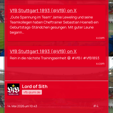
VfB Stuttgart 1893 (@VfB) on X
„Gute Spannung im Team“ Jamie Leweling und seine
Teamkollegen haben Cheftrainer Sebastian Hoeneß ein
Geburtstags-Ständchen gesungen. Mit guter Laune
begann…
x.com
VfB Stuttgart 1893 (@VfB) on X
Rein in die nächste Trainingseinheit 😄 #VfB | #VfB1893
x.com
Lord of Sith
vfb.qiumi.de
#4
14. Mai 2026 um 10:43