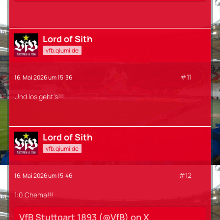
Lord of Sith
vfb.qiumi.de
#11
16. Mai 2026 um 15:36
Und los geht's!!!
Lord of Sith
vfb.qiumi.de
#12
16. Mai 2026 um 15:46
1:0 Chema!!!
VfB Stuttgart 1893 (@VfB) on X