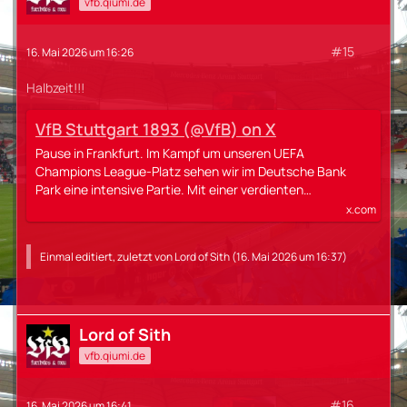
vfb.qiumi.de
#15
16. Mai 2026 um 16:26
Halbzeit!!!
VfB Stuttgart 1893 (@VfB) on X
Pause in Frankfurt. Im Kampf um unseren UEFA
Champions League-Platz sehen wir im Deutsche Bank
Park eine intensive Partie. Mit einer verdienten…
x.com
Einmal editiert, zuletzt von
Lord of Sith
(
16. Mai 2026 um 16:37
)
Lord of Sith
vfb.qiumi.de
#16
16. Mai 2026 um 16:41