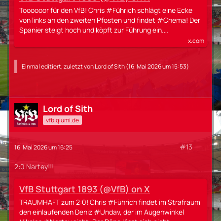
Toooooor für den VfB! Chris #Führich schlägt eine Ecke
von links an den zweiten Pfosten und findet #Chema! Der
Spanier steigt hoch und köpft zur Führung ein.…
x.com
Einmal editiert, zuletzt von
Lord of Sith
(
16. Mai 2026 um 15:53
)
Lord of Sith
vfb.qiumi.de
#13
16. Mai 2026 um 16:25
2:0 Nartey!!!
VfB Stuttgart 1893 (@VfB) on X
TRAUMHAFT zum 2:0! Chris #Führich findet im Strafraum
den einlaufenden Deniz #Undav, der im Augenwinkel