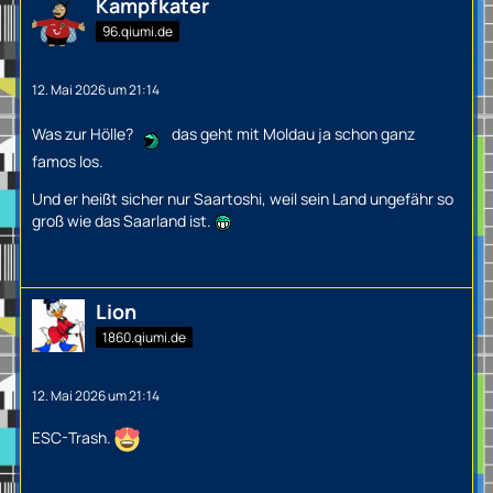
Kampfkater
96.qiumi.de
12. Mai 2026 um 21:14
Was zur Hölle?
das geht mit Moldau ja schon ganz
famos los.
Und er heißt sicher nur Saartoshi, weil sein Land ungefähr so
groß wie das Saarland ist.
Lion
1860.qiumi.de
12. Mai 2026 um 21:14
ESC-Trash.