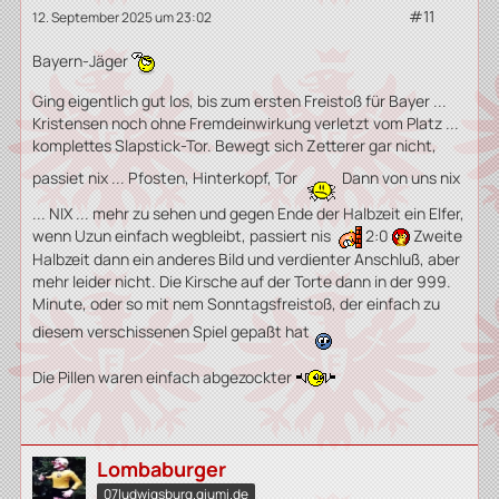
#11
12. September 2025 um 23:02
Bayern-Jäger
Ging eigentlich gut los, bis zum ersten Freistoß für Bayer ...
Kristensen noch ohne Fremdeinwirkung verletzt vom Platz ...
komplettes Slapstick-Tor. Bewegt sich Zetterer gar nicht,
passiet nix ... Pfosten, Hinterkopf, Tor
Dann von uns nix
... NIX ... mehr zu sehen und gegen Ende der Halbzeit ein Elfer,
wenn Uzun einfach wegbleibt, passiert nis
2:0
Zweite
Halbzeit dann ein anderes Bild und verdienter Anschluß, aber
mehr leider nicht. Die Kirsche auf der Torte dann in der 999.
Minute, oder so mit nem Sonntagsfreistoß, der einfach zu
diesem verschissenen Spiel gepaßt hat
Die Pillen waren einfach abgezockter
Lombaburger
07ludwigsburg.qiumi.de