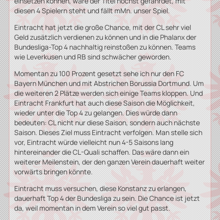
einsetzen können, wäre der Titel höchst gefährdet, mit
diesen 4 Spielern steht und fällt mMn. unser Spiel.
Eintracht hat jetzt die große Chance, mit der CL sehr viel
Geld zusätzlich verdienen zu können und in die Phalanx der
Bundesliga-Top 4 nachhaltig reinstoßen zu können. Teams
wie Leverkusen und RB sind schwächer geworden.
Momentan zu 100 Prozent gesetzt sehe ich nur den FC
Bayern München und mit Abstrichen Borussia Dortmund. Um
die weiteren 2 Plätze werden sich einige Teams kloppen. Und
Eintracht Frankfurt hat auch diese Saison die Möglichkeit,
wieder unter die Top 4 zu gelangen. Dies würde dann
bedeuten: CL nicht nur diese Saison, sondern auch nächste
Saison. Dieses Ziel muss Eintracht verfolgen. Man stelle sich
vor, Eintracht würde vielleicht nun 4-5 Saisons lang
hintereinander die CL-Quali schaffen. Das wäre dann ein
weiterer Meilenstein, der den ganzen Verein dauerhaft weiter
vorwärts bringen könnte.
Eintracht muss versuchen, diese Konstanz zu erlangen,
dauerhaft Top 4 der Bundesliga zu sein. Die Chance ist jetzt
da, weil momentan in dem Verein so viel gut passt.