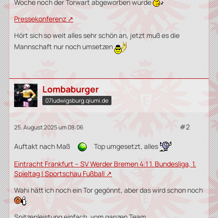
Woche noch der Torwart abgeworben wurde
Pressekonferenz
Hört sich so weit alles sehr schön an, jetzt muß es die
Mannschaft nur noch umsetzen
Lombaburger
07ludwigsburg.qiumi.de
#2
25. August 2025 um 08:06
Auftakt nach Maß
Top umgesetzt, alles
Eintracht Frankfurt – SV Werder Bremen 4:1 1. Bundesliga, 1.
Spieltag | Sportschau Fußball
Wahi hätt ich noch ein Tor gegönnt, aber das wird schon noch
Spitzenleistung einfach, vom ganzen Team,