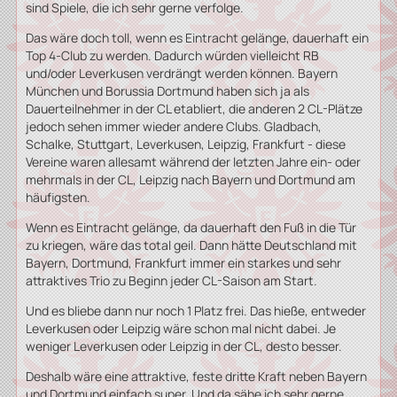
sind Spiele, die ich sehr gerne verfolge.
Das wäre doch toll, wenn es Eintracht gelänge, dauerhaft ein
Samstag, 27. September 2025, 18:30 Uhr, Gladbach
Top 4-Club zu werden. Dadurch würden vielleicht RB
und/oder Leverkusen verdrängt werden können. Bayern
München und Borussia Dortmund haben sich ja als
Nach den letzten beiden Niederlagen in der Liga muß
Dauerteilnehmer in der CL etabliert, die anderen 2 CL-Plätze
morgen die Trendwende her
jedoch sehen immer wieder andere Clubs. Gladbach,
Schalke, Stuttgart, Leverkusen, Leipzig, Frankfurt - diese
Pressekonferenz
Vereine waren allesamt während der letzten Jahre ein- oder
mehrmals in der CL, Leipzig nach Bayern und Dortmund am
häufigsten.
Ausgeruht an den Niederrhein
Wenn es Eintracht gelänge, da dauerhaft den Fuß in die Tür
zu kriegen, wäre das total geil. Dann hätte Deutschland mit
Bayern, Dortmund, Frankfurt immer ein starkes und sehr
attraktives Trio zu Beginn jeder CL-Saison am Start.
Und es bliebe dann nur noch 1 Platz frei. Das hieße, entweder
Leverkusen oder Leipzig wäre schon mal nicht dabei. Je
weniger Leverkusen oder Leipzig in der CL, desto besser.
Deshalb wäre eine attraktive, feste dritte Kraft neben Bayern
und Dortmund einfach super. Und da sähe ich sehr gerne