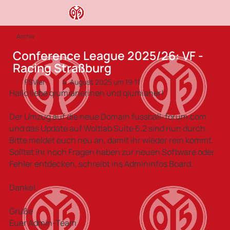
Archiv
Conference League 2025/26: VF -
Racing Straßburg
FSVler
4. August 2025 um 19:11
Hallo liebe qiumianerinen und qiumianer!
Der Umzug auf die neue Domain fussball-forum.com
und das Update auf Woltlab Suite 6.2 sind nun durch.
Bitte meldet euch neu an, damit ihr wieder rein kommt.
Solltet ihr noch Fragen haben zur neuen Software oder
Fehler entdecken, schreibt ins Admininfos Board.
Danke!
Grüße
Euer Admin-Team