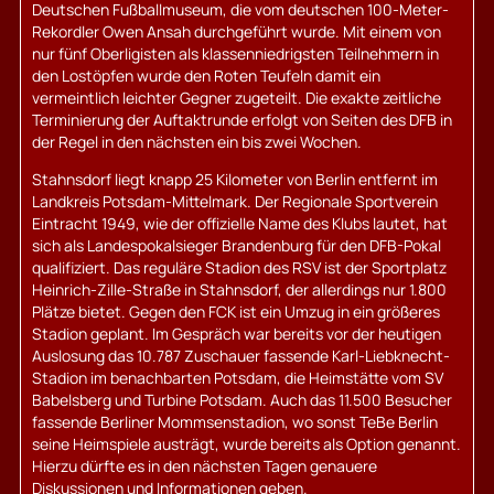
Deutschen Fußballmuseum, die vom deutschen 100-Meter-
Rekordler Owen Ansah durchgeführt wurde. Mit einem von
nur fünf Oberligisten als klassenniedrigsten Teilnehmern in
den Lostöpfen wurde den Roten Teufeln damit ein
vermeintlich leichter Gegner zugeteilt. Die exakte zeitliche
Terminierung der Auftaktrunde erfolgt von Seiten des DFB in
der Regel in den nächsten ein bis zwei Wochen.
Stahnsdorf liegt knapp 25 Kilometer von Berlin entfernt im
Landkreis Potsdam-Mittelmark. Der Regionale Sportverein
Eintracht 1949, wie der offizielle Name des Klubs lautet, hat
sich als Landespokalsieger Brandenburg für den DFB-Pokal
qualifiziert. Das reguläre Stadion des RSV ist der Sportplatz
Heinrich-Zille-Straße in Stahnsdorf, der allerdings nur 1.800
Plätze bietet. Gegen den FCK ist ein Umzug in ein größeres
Stadion geplant. Im Gespräch war bereits vor der heutigen
Auslosung das 10.787 Zuschauer fassende Karl-Liebknecht-
Stadion im benachbarten Potsdam, die Heimstätte vom SV
Babelsberg und Turbine Potsdam. Auch das 11.500 Besucher
fassende Berliner Mommsenstadion, wo sonst TeBe Berlin
seine Heimspiele austrägt, wurde bereits als Option genannt.
Hierzu dürfte es in den nächsten Tagen genauere
Diskussionen und Informationen geben.