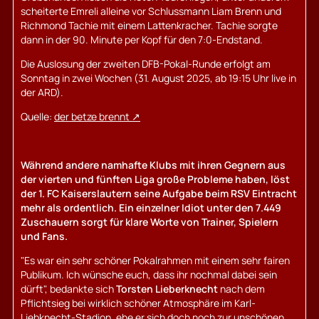
scheiterte Emreli alleine vor Schlussmann Liam Brenn und
Richmond Tachie mit einem Lattenkracher. Tachie sorgte
dann in der 90. Minute per Kopf für den 7:0-Endstand.
Die Auslosung der zweiten DFB-Pokal-Runde erfolgt am
Sonntag in zwei Wochen (31. August 2025, ab 19:15 Uhr live in
der ARD).
Quelle:
der betze brennt
Während andere namhafte Klubs mit ihren Gegnern aus
der vierten und fünften Liga große Probleme haben, löst
der 1. FC Kaiserslautern seine Aufgabe beim RSV Eintracht
mehr als ordentlich. Ein einzelner Idiot unter den 7.449
Zuschauern sorgt für klare Worte von Trainer, Spielern
und Fans.
"Es war ein sehr schöner Pokalrahmen mit einem sehr fairen
Publikum. Ich wünsche euch, dass ihr nochmal dabei sein
dürft", bedankte sich
Torsten Lieberknecht
nach dem
Pflichtsieg bei wirklich schöner Atmosphäre im Karl-
Liebknecht-Stadion, ehe er sich doch noch zur unschönen