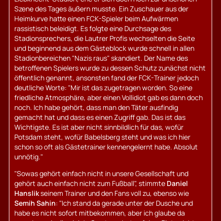
Szene des Tages äußern musste. Ein Zuschauer aus der
Heimkurve hatte einen FCK-Spieler beim Aufwärmen
rassistisch beleidigt. Es folgte eine Durchsage des
Stadionsprechers, die Lautrer Profis wechselten die Seite
und beginnend aus dem Gästeblock wurde schnell in allen
Stadionbereichen "Nazis raus" skandiert. Der Name des
betroffenen Spielers wurde zu dessen Schutz zunächst nicht
öffentlich genannt, ansonsten fand der FCK-Trainer jedoch
deutliche Worte: "Mir ist das zugetragen worden. So eine
friedliche Atmosphäre, aber einen Vollidiot gab es dann doch
noch. Ich habe gehört, dass man den Täter ausfindig
gemacht hat und dass es einen Zugriff gab. Das ist das
Wichtigste. Es ist aber nicht sinnbildlich für das, wofür
Potsdam steht, wofür Babelsberg steht und was ich hier
schon so oft als Gästetrainer kennengelernt habe. Absolut
unnötig."
"Sowas gehört einfach nicht in unsere Gesellschaft und
gehört auch einfach nicht zum Fußball", stimmte
Daniel
Hanslik
seinem Trainer und den Fans voll zu, ebenso wie
Semih Sahin
: "Ich stand da gerade unter der Dusche und
habe es nicht sofort mitbekommen, aber ich glaube da