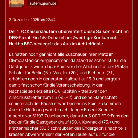
lautern.qiumi.de
2. Dezember 2025 um 22:44
Der 1. FC Kaiserslautern überwintert diese Saison nicht im
DFB-Pokal. Ein 1:6-Debakel bei Zweitliga-Konkurrent
Hertha BSC besiegelt das Aus im Achtelfinale.
Es hatten noch gar nicht alle Zuschauer ihren Platz im
Olympiastadion eingenommen, da stand es schon 1:0 für die
Gastgeber - wie im Liga-Spiel vor drei Wochen traf der Pfälzer
Schuler für Berlin (6.). Winkler (20.) und Eichhorn (31.)
erhöhten noch in der ersten Halbzeit auf 3:0 und sorgten
damit fast schon für die Vorentscheidung. In der
Nachspielzeit erzielte FCK-Kapitän Ritter zwar den
Anschlusstreffer zum 1:3 (45.+2) und seine Mannschaft
schien nach der Pause etwas besser ins Spiel zu kommen.
Aber die Hoffnung währte nicht lange: Erneut Schuler
machte vor 51.193 Zuschauern, darunter 5.000 FCK-Fans den
Deckel für die Gastgeber drauf (60.). Kownacki (75.) und
Krattenmacher (80.) schraubten das Endergebnis nach teils
krassen Abwehrfehlern der Roten Teufel auf 6:1 für die