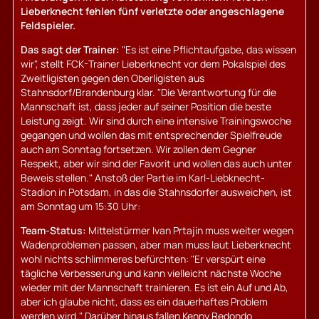
Lieberknecht fehlen fünf verletzte oder angeschlagene
Feldspieler.
Das sagt der Trainer:
"Es ist eine Pflichtaufgabe, das wissen
wir", stellt FCK-Trainer Lieberknecht vor dem Pokalspiel des
Zweitligisten gegen den Oberligisten aus
Stahnsdorf/Brandenburg klar. "Die Verantwortung für die
Mannschaft ist, dass jeder auf seiner Position die beste
Leistung zeigt. Wir sind durch eine intensive Trainingswoche
gegangen und wollen das mit entsprechender Spielfreude
auch am Sonntag fortsetzen. Wir zollen dem Gegner
Respekt, aber wir sind der Favorit und wollen das auch unter
Beweis stellen." Anstoß der Partie im Karl-Liebknecht-
Stadion in Potsdam, in das die Stahnsdorfer ausweichen, ist
am Sonntag um 15:30 Uhr:
Team-Status:
Mittelstürmer Ivan Prtajin muss weiter wegen
Wadenproblemen passen, aber man muss laut Lieberknecht
wohl nichts schlimmeres befürchten: "Er verspürt eine
tägliche Verbesserung und kann vielleicht nächste Woche
wieder mit der Mannschaft trainieren. Es ist ein Auf und Ab,
aber ich glaube nicht, dass es ein dauerhaftes Problem
werden wird." Darüber hinaus fallen Kenny Redondo