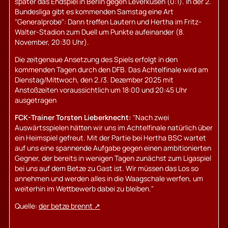
später das Endspiel in Berlin gegen Leverkusen (0:1). In der 2.
Bundesliga gibt es kommenden Samstag eine Art
"Generalprobe": Dann treffen Lautern und Hertha im Fritz-
Walter-Stadion zum Duell um Punkte aufeinander (8.
November, 20:30 Uhr).
Die zeitgenaue Ansetzung des Spiels erfolgt in den
kommenden Tagen durch den DFB. Das Achtelfinale wird am
Dienstag/Mittwoch, den 2./3. Dezember 2025 mit
Anstoßzeiten voraussichtlich um 18:00 und 20:45 Uhr
ausgetragen
FCK-Trainer Torsten Lieberknecht:
"Nach zwei
Auswärtsspielen hätten wir uns im Achtelfinale natürlich über
ein Heimspiel gefreut. Mit der Partie bei Hertha BSC wartet
auf uns eine spannende Aufgabe gegen einen ambitionierten
Gegner, der bereits in wenigen Tagen zunächst zum Ligaspiel
bei uns auf dem Betze zu Gast ist. Wir müssen das Los so
annehmen und werden alles in die Waagschale werfen, um
weiterhin im Wettbewerb dabei zu bleiben."
Quelle:
der betze brennt