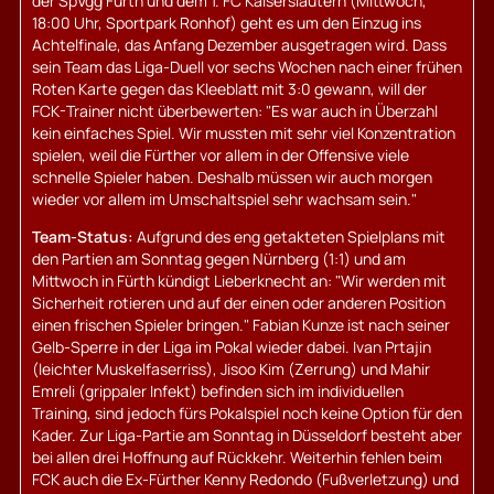
der SpVgg Fürth und dem 1. FC Kaiserslautern (Mittwoch,
18:00 Uhr, Sportpark Ronhof) geht es um den Einzug ins
Achtelfinale, das Anfang Dezember ausgetragen wird. Dass
sein Team das Liga-Duell vor sechs Wochen nach einer frühen
Roten Karte gegen das Kleeblatt mit 3:0 gewann, will der
FCK-Trainer nicht überbewerten: "Es war auch in Überzahl
kein einfaches Spiel. Wir mussten mit sehr viel Konzentration
spielen, weil die Fürther vor allem in der Offensive viele
schnelle Spieler haben. Deshalb müssen wir auch morgen
wieder vor allem im Umschaltspiel sehr wachsam sein."
Team-Status:
Aufgrund des eng getakteten Spielplans mit
den Partien am Sonntag gegen Nürnberg (1:1) und am
Mittwoch in Fürth kündigt Lieberknecht an: "Wir werden mit
Sicherheit rotieren und auf der einen oder anderen Position
einen frischen Spieler bringen." Fabian Kunze ist nach seiner
Gelb-Sperre in der Liga im Pokal wieder dabei. Ivan Prtajin
(leichter Muskelfaserriss), Jisoo Kim (Zerrung) und Mahir
Emreli (grippaler Infekt) befinden sich im individuellen
Training, sind jedoch fürs Pokalspiel noch keine Option für den
Kader. Zur Liga-Partie am Sonntag in Düsseldorf besteht aber
bei allen drei Hoffnung auf Rückkehr. Weiterhin fehlen beim
FCK auch die Ex-Fürther Kenny Redondo (Fußverletzung) und