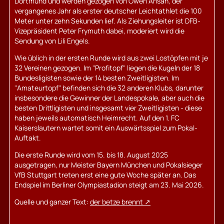
Dortmund und werden gezogen von Owen Ansah, der
vergangenes Jahr als erster deutscher Leichtathlet die 100
Meter unter zehn Sekunden lief. Als Ziehungsleiter ist DFB-
Vizepräsident Peter Frymuth dabei, moderiert wird die
Sendung von Lili Engels.
Wie üblich in der ersten Runde wird aus zwei Lostöpfen mit je
32 Vereinen gezogen. Im "Profitopf" liegen die Kugeln der 18
Bundesligisten sowie der 14 besten Zweitligisten. Im
"Amateurtopf" befinden sich die 32 anderen Klubs, darunter
insbesondere die Gewinner der Landespokale, aber auch die
besten Drittligisten und insgesamt vier Zweitligisten - diese
haben jeweils automatisch Heimrecht. Auf den 1. FC
Kaiserslautern wartet somit ein Auswärtsspiel zum Pokal-
Auftakt.
Die erste Runde wird vom 15. bis 18. August 2025
ausgetragen, nur Meister Bayern München und Pokalsieger
VfB Stuttgart treten erst eine gute Woche später an. Das
Endspiel im Berliner Olympiastadion steigt am 23. Mai 2026.
Quelle und ganzer Text:
der betze brennt