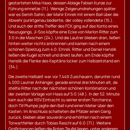
gestarteten Mika Haas, dessen Ablage Fabian Kunze zur
Führung einnetze (11.). Wenige Zeigerumdrehungen später
war es Semih Sahin, der Mahir Emreli mit einem Ball über die
Abwehr punktgenau bediente, der volley vollendete (15.).
Und auch der dritte Treffer des FCK ging auf das Konto eines
Neuzugangs, Ji-Soo köpfte eine Ecke von Marlon Ritter zum
3:0 in die Maschen (24.). Und die Lautrer blieben dran, ließen
hinten weiter nichts anbrennen und kamen nach einem
schönen Spielzug zum 4:0: Emreli, Ritter und Daniel Hanslik
ließen die Kugel schnell und direkt laufen, am Ende köpfte
Hanslik die Flanke des Kapitäns locker zum Halbzeitstand ein
(34.).
Die zweite Halbzeit war vor 7.449 Zuschauern, darunter rund
4.000 Lautrer Anhänger, gerade einmal drei Minuten alt, da
stellte Ritter nach der nächsten schönen Kombination und
der zweiten Vorlage von Haas auf 5:0 (48.). In der 52. Minute
kam auch der RSV Eintracht zu seiner ersten Torchance,
doch Till Plumpe jagte den Ball rund einen Meter über den
Kasten. Im Anschluss schalteten die Pfälzer einen Gang
zurück, blieben aber souverän und erhöhten nach einem
Torwartfehler durch Tobias Raschl auf 6:0 (71.). Weitere
Großchancen ließen die Roten Teufel liegen, unter anderem