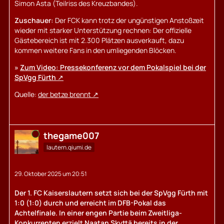
Simon Asta (Teilriss des Kreuzbandes).
Zuschauer:
Der FCK kann trotz der ungünstigen Anstoßzeit
wieder mit starker Unterstützung rechnen: Der offizielle
Gästebereich ist mit 2.300 Plätzen ausverkauft, dazu
kommen weitere Fans in den umliegenden Blöcken.
»
Zum Video: Pressekonferenz vor dem Pokalspiel bei der
SpVgg Fürth
Quelle:
der betze brennt
Online
thegame007
lautern.qiumi.de
29. Oktober 2025 um 20:51
Der 1. FC Kaiserslautern setzt sich bei der SpVgg Fürth mit
1:0 (1:0) durch und erreicht im DFB-Pokal das
Achtelfinale. In einer engen Partie beim Zweitliga-
Konkurrenten erzielt Naatan Skyttä bereits in der