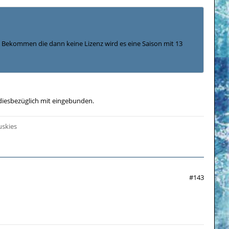
t. Bekommen die dann keine Lizenz wird es eine Saison mit 13
diesbezüglich mit eingebunden.
uskies
#143