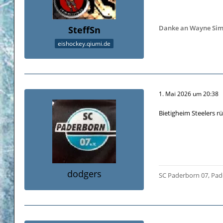
Danke an Wayne Simmon
SteffSn
eishockey.qiumi.de
1. Mai 2026 um 20:38
Bietigheim Steelers r
dodgers
SC Paderborn 07, Pad