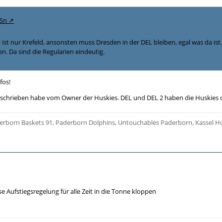
fSn
 ist nur Krefeld, ansonsten muss Dresden in der DEL bleiben, egal was da is
. Da sind die Regularien eindeutig.
fos!
eschrieben habe vom Owner der Huskies. DEL und DEL 2 haben die Huskies 
erborn Baskets 91, Paderborn Dolphins, Untouchables Paderborn, Kassel H
e Aufstiegsregelung für alle Zeit in die Tonne kloppen