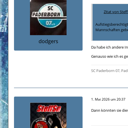
Zitat von Stef
Aufstiegsberechtigt
Mannschaften geben
dodgers
Da habe ich andere In
Genauso wie ich es g
SC Paderborn 07, Pad
1. Mai 2026 um 20:37
Dann könnten sie dies