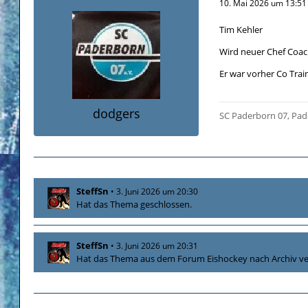
10. Mai 2026 um 13:51
Tim Kehler
Wird neuer Chef Coach
Er war vorher Co Trai
dodgers
SC Paderborn 07, Pad
SteffSn
3. Juni 2026 um 20:30
Hat das Thema geschlossen.
SteffSn
3. Juni 2026 um 20:31
Hat das Thema aus dem Forum
Eishockey
nach
Archiv
ve