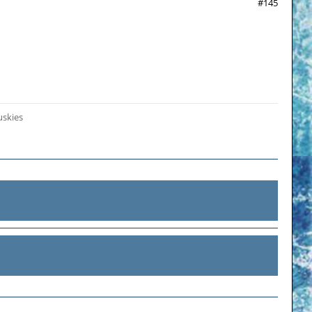
#145
uskies