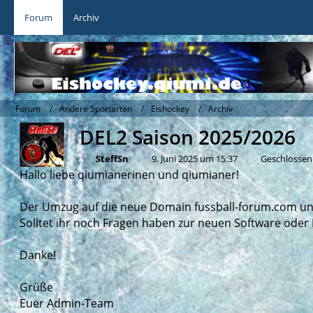
Forum
Archiv
Forum
Andere Sportarten
Eishockey
Archiv
DEL2 Saison 2025/2026
SteffSn
9. Juni 2025 um 15:37
Geschlossen
Hallo liebe qiumianerinen und qiumianer!
Der Umzug auf die neue Domain fussball-forum.com und 
Solltet ihr noch Fragen haben zur neuen Software oder 
Danke!
Grüße
Euer Admin-Team