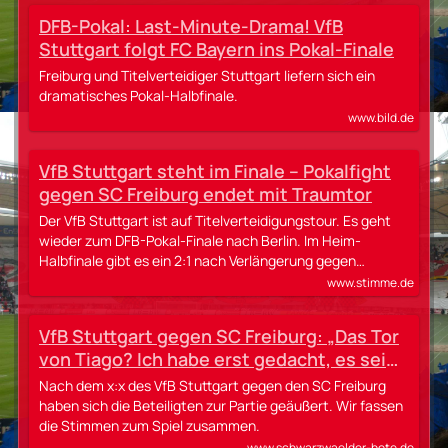
DFB-Pokal: Last-Minute-Drama! VfB
Stuttgart folgt FC Bayern ins Pokal-Finale
Freiburg und Titelverteidiger Stuttgart liefern sich ein
dramatisches Pokal-Halbfinale.
www.bild.de
VfB Stuttgart steht im Finale – Pokalfight
gegen SC Freiburg endet mit Traumtor
Der VfB Stuttgart ist auf Titelverteidigungstour. Es geht
wieder zum DFB-Pokal-Finale nach Berlin. Im Heim-
Halbfinale gibt es ein 2:1 nach Verlängerung gegen…
www.stimme.de
VfB Stuttgart gegen SC Freiburg: „Das Tor
von Tiago? Ich habe erst gedacht, es sei
ein Eigentor“
Nach dem x:x des VfB Stuttgart gegen den SC Freiburg
haben sich die Beteiligten zur Partie geäußert. Wir fassen
die Stimmen zum Spiel zusammen.
www.schwarzwaelder-bote.de