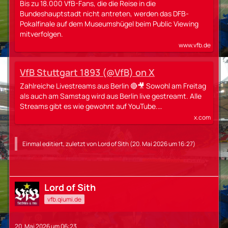
Bis zu 18.000 VfB-Fans, die die Reise in die
Bundeshauptstadt nicht antreten, werden das DFB-
Pokalfinale auf dem Museumshügel beim Public Viewing
mitverfolgen.
www.vfb.de
VfB Stuttgart 1893 (@VfB) on X
Zahlreiche Livestreams aus Berlin 🔴🎥 Sowohl am Freitag
als auch am Samstag wird aus Berlin live gestreamt. Alle
Streams gibt es wie gewohnt auf YouTube.…
x.com
Einmal editiert, zuletzt von
Lord of Sith
(
20. Mai 2026 um 16:27
)
Lord of Sith
vfb.qiumi.de
20. Mai 2026 um 06:23