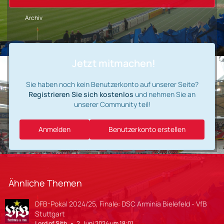
Archiv
Jetzt mitmachen!
Sie haben noch kein Benutzerkonto auf unserer Seite?
Registrieren Sie sich kostenlos
und nehmen Sie an
unserer Community teil!
Anmelden
Benutzerkonto erstellen
Ähnliche Themen
DFB-Pokal 2024/25, Finale: DSC Arminia Bielefeld - VfB
Stuttgart
Lord of Sith
2. Juni 2024 um 18:01