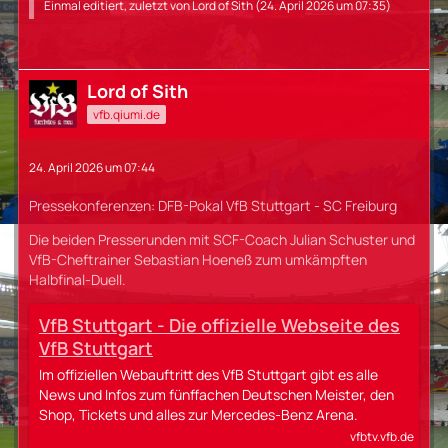
Einmal editiert, zuletzt von
Lord of Sith
(
24. April 2026 um 07:35
)
Lord of Sith
vfb.qiumi.de
24. April 2026 um 07:44
Pressekonferenzen: DFB-Pokal VfB Stuttgart - SC Freiburg
Die beiden Presserunden mit SCF-Coach Julian Schuster und
VfB-Cheftrainer Sebastian Hoeneß zum umkämpften
Halbfinal-Duell.
VfB Stuttgart - Die offizielle Webseite des
VfB Stuttgart
Im offiziellen Webauftritt des VfB Stuttgart gibt es alle
News und Infos zum fünffachen Deutschen Meister, den
Shop, Tickets und alles zur Mercedes-Benz Arena.
vfbtv.vfb.de