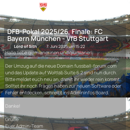
Archiv
DFB-Pokal 2025/26, Finale: FC
Bayern München - VfB Stuttgart
Lord of Sith
7. Juni 2025 um 15:22
Hallo liebe qiumianerinen und qiumianer!
Der Umzug auf die neue Domain fussball-forum.com
und das Update auf Woltlab Suite 6.2 sind nun durch.
Bitte meldet euch neu an, damit ihr wieder rein kommt.
Solltet ihr noch Fragen haben zur neuen Software oder
Fehler entdecken, schreibt ins Admininfos Board.
Danke!
Grüße
Euer Admin-Team