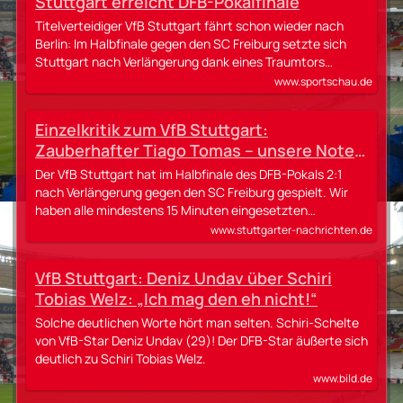
Stuttgart erreicht DFB-Pokalfinale
Titelverteidiger VfB Stuttgart fährt schon wieder nach
Berlin: Im Halbfinale gegen den SC Freiburg setzte sich
Stuttgart nach Verlängerung dank eines Traumtors…
www.sportschau.de
Einzelkritik zum VfB Stuttgart:
Zauberhafter Tiago Tomas – unsere Noten
für die VfB-Profis
Der VfB Stuttgart hat im Halbfinale des DFB-Pokals 2:1
nach Verlängerung gegen den SC Freiburg gespielt. Wir
haben alle mindestens 15 Minuten eingesetzten…
www.stuttgarter-nachrichten.de
VfB Stuttgart: Deniz Undav über Schiri
Tobias Welz: „Ich mag den eh nicht!“
Solche deutlichen Worte hört man selten. Schiri-Schelte
von VfB-Star Deniz Undav (29)! Der DFB-Star äußerte sich
deutlich zu Schiri Tobias Welz.
www.bild.de