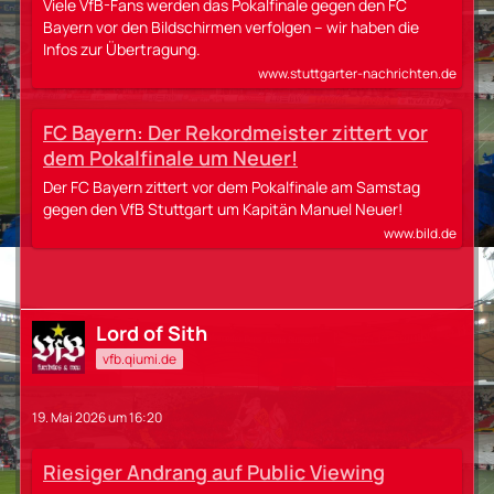
Stream
Viele VfB-Fans werden das Pokalfinale gegen den FC
Bayern vor den Bildschirmen verfolgen – wir haben die
Infos zur Übertragung.
www.stuttgarter-nachrichten.de
FC Bayern: Der Rekordmeister zittert vor
dem Pokalfinale um Neuer!
Der FC Bayern zittert vor dem Pokalfinale am Samstag
gegen den VfB Stuttgart um Kapitän Manuel Neuer!
www.bild.de
Lord of Sith
vfb.qiumi.de
19. Mai 2026 um 16:20
Riesiger Andrang auf Public Viewing