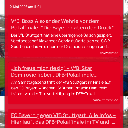
19. Mai 2026 um 11:01
VfB-Boss Alexander Wehrle vor dem
Pokalfinale: "Die Bayern haben den Druck"
Der VfB Stuttgart hat eine überragende Saison gespielt.
Vorstandschef Alexander Wehrle äußerte sich bei SWR-
Sport über das Erreichen der Champions League und…
www.swr.de
„Ich freue mich riesig“ – VfB-Star
Demirovic fiebert DFB-Pokalfinale
entgegen
Am Samstagabend trifft der VfB Stuttgart im Finale auf
den FC Bayern München. Stürmer Ermedin Demirovic
träumt von der Titelverteidigung im DFB-Pokal.
www.stimme.de
FC Bayern gegen VfB Stuttgart: Alle Infos –
Hier läuft das DFB-Pokalfinale im TV und im