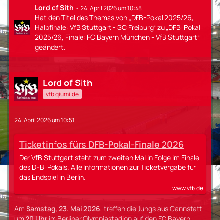
Lord of Sith
24. April 2026 um 10:48
Hat den Titel des Themas von „DFB-Pokal 2025/26,
Halbfinale: VfB Stuttgart - SC Freiburg“ zu „DFB-Pokal
2025/26, Finale: FC Bayern München - VfB Stuttgart“
geändert.
Lord of Sith
vfb.qiumi.de
24. April 2026 um 10:51
Ticketinfos fürs DFB-Pokal-Finale 2026
Der VfB Stuttgart steht zum zweiten Mal in Folge im Finale
des DFB-Pokals. Alle Informationen zur Ticketvergabe für
das Endspiel in Berlin.
www.vfb.de
Am
Samstag, 23. Mai 2026
, treffen die Jungs aus Cannstatt
um
20 Uhr
im Berliner Olympiastadion auf den FC Bayern