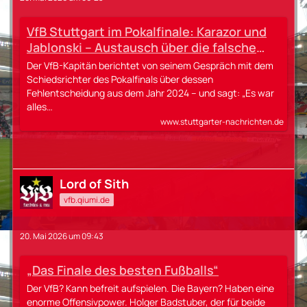
VfB Stuttgart im Pokalfinale: Karazor und
Jablonski – Austausch über die falsche
Gelb-Rote Karte
Der VfB-Kapitän berichtet von seinem Gespräch mit dem
Schiedsrichter des Pokalfinals über dessen
Fehlentscheidung aus dem Jahr 2024 – und sagt: „Es war
alles…
www.stuttgarter-nachrichten.de
Lord of Sith
vfb.qiumi.de
20. Mai 2026 um 09:43
„Das Finale des besten Fußballs“
Der VfB? Kann befreit aufspielen. Die Bayern? Haben eine
enorme Offensivpower. Holger Badstuber, der für beide