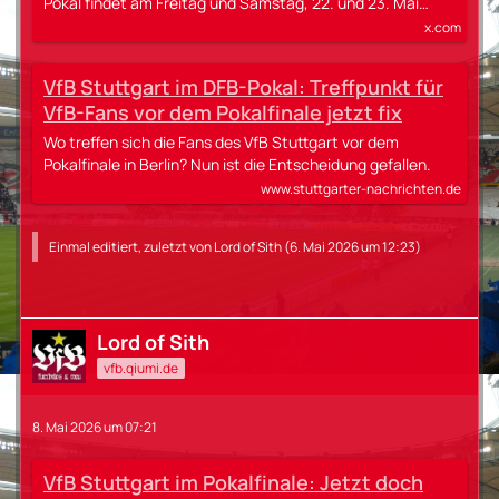
Pokal findet am Freitag und Samstag, 22. und 23. Mai…
x.com
VfB Stuttgart im DFB-Pokal: Treffpunkt für
VfB-Fans vor dem Pokalfinale jetzt fix
Wo treffen sich die Fans des VfB Stuttgart vor dem
Pokalfinale in Berlin? Nun ist die Entscheidung gefallen.
www.stuttgarter-nachrichten.de
Einmal editiert, zuletzt von
Lord of Sith
(
6. Mai 2026 um 12:23
)
Lord of Sith
vfb.qiumi.de
8. Mai 2026 um 07:21
VfB Stuttgart im Pokalfinale: Jetzt doch