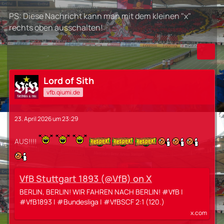
PS: Diese Nachricht kann man mit dem kleinen "x"
rechts oben ausschalten!
Lord of Sith
vfb.qiumi.de
23. April 2026 um 23:29
AUS!!!!
VfB Stuttgart 1893 (@VfB) on X
BERLIN, BERLIN! WIR FAHREN NACH BERLIN! #VfB |
#VfB1893 | #Bundesliga | #VfBSCF 2:1 (120.)
x.com