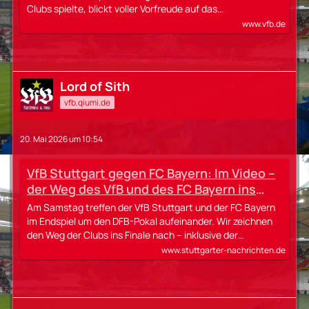
Clubs spielte, blickt voller Vorfreude auf das…
www.vfb.de
Lord of Sith
vfb.qiumi.de
20. Mai 2026 um 10:54
VfB Stuttgart gegen FC Bayern: Im Video –
der Weg des VfB und des FC Bayern ins
Finale um den DFB-Pokal
Am Samstag treffen der VfB Stuttgart und der FC Bayern
im Endspiel um den DFB-Pokal aufeinander. Wir zeichnen
den Weg der Clubs ins Finale nach – inklusive der…
www.stuttgarter-nachrichten.de