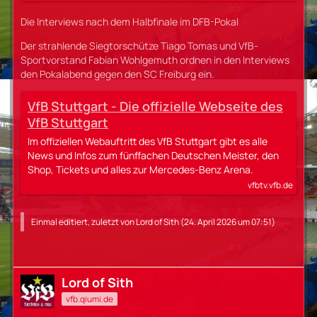
Die Interviews nach dem Halbfinale im DFB-Pokal
Der strahlende Siegtorschütze Tiago Tomas und VfB-
Sportvorstand Fabian Wohlgemuth ordnen in den Interviews
den Pokalabend gegen den SC Freiburg ein.
VfB Stuttgart - Die offizielle Webseite des
VfB Stuttgart
Im offiziellen Webauftritt des VfB Stuttgart gibt es alle
News und Infos zum fünffachen Deutschen Meister, den
Shop, Tickets und alles zur Mercedes-Benz Arena.
vfbtv.vfb.de
Einmal editiert, zuletzt von
Lord of Sith
(
24. April 2026 um 07:51
)
Lord of Sith
vfb.qiumi.de