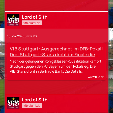
Lord of Sith
vfb.qiumi.de
18. Mai 2026 um 17:03
VfB Stuttgart: Ausgerechnet im DFB-Pokal!
Drei Stuttgart-Stars droht im Finale die
Bank
Nach der gelungenen Königsklassen-Qualifikation kämpft
Stuttgart gegen den FC Bayern um den Pokalsieg. Drei
VfB-Stars droht in Berlin die Bank. Die Details.
www.bild.de
Lord of Sith
vfb.qiumi.de