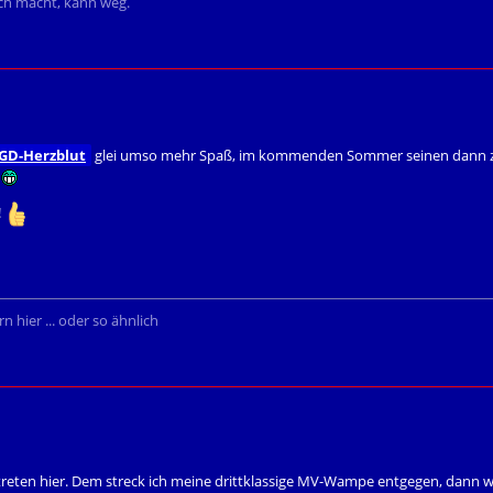
ich macht, kann weg.
GD-Herzblut
glei umso mehr Spaß, im kommenden Sommer seinen dann zw
!
n hier ... oder so ähnlich
reten hier. Dem streck ich meine drittklassige MV-Wampe entgegen, dann wi