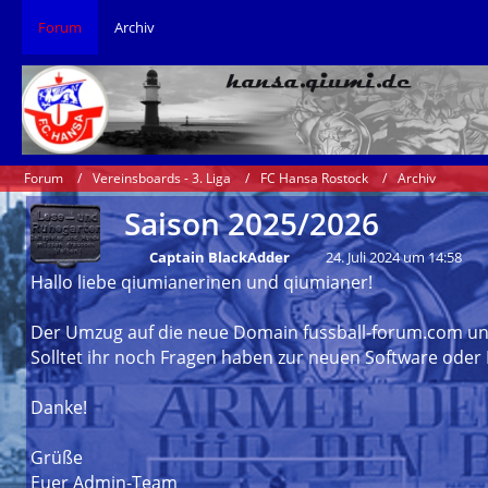
Forum
Archiv
Forum
Vereinsboards - 3. Liga
FC Hansa Rostock
Archiv
Saison 2025/2026
Captain BlackAdder
24. Juli 2024 um 14:58
Hallo liebe qiumianerinen und qiumianer!
Der Umzug auf die neue Domain fussball-forum.com und 
Solltet ihr noch Fragen haben zur neuen Software oder 
Danke!
Grüße
Euer Admin-Team