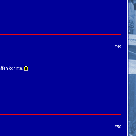
#49
affen könnte.
#50