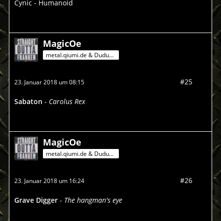
Cynic - Humanoid
MagicOe
metal.qiumi.de & Dududu-Mann
#25
23. Januar 2018 um 08:15
Sabaton
-
Carolus Rex
MagicOe
metal.qiumi.de & Dududu-Mann
#26
23. Januar 2018 um 16:24
Grave Digger
-
The hangman's eye