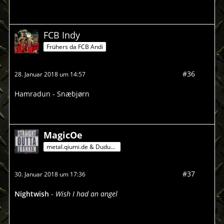
FCB Indy
Frühers da FCB Andi
#36
28. Januar 2018 um 14:57
Hamradun - Snæbjørn
MagicOe
metal.qiumi.de & Dududu-Mann
#37
30. Januar 2018 um 17:36
Nightwish
-
Wish I had an angel