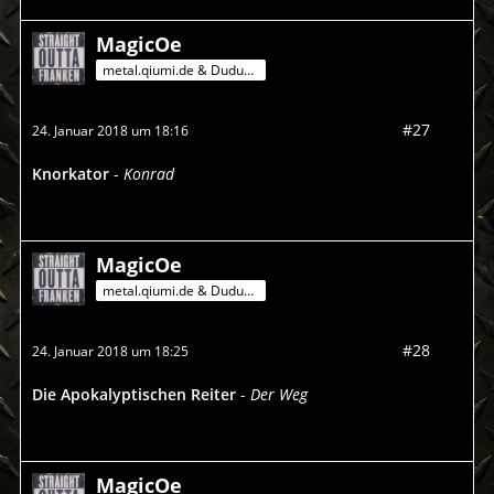
MagicOe
metal.qiumi.de & Dududu-Mann
#27
24. Januar 2018 um 18:16
Knorkator
-
Konrad
MagicOe
metal.qiumi.de & Dududu-Mann
#28
24. Januar 2018 um 18:25
Die Apokalyptischen Reiter
-
Der Weg
MagicOe