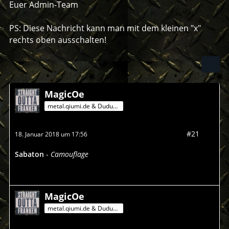
Euer Admin-Team
PS: Diese Nachricht kann man mit dem kleinen "x"
rechts oben ausschalten!
MagicOe
metal.qiumi.de & Dududu-Mann
#21
18. Januar 2018 um 17:56
Sabaton
-
Camouflage
MagicOe
metal.qiumi.de & Dududu-Mann