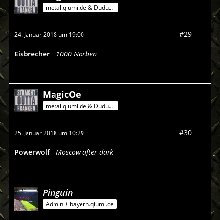
metal.qiumi.de & Dududu-Mann
#29
24. Januar 2018 um 19:00
Eisbrecher
-
1000 Narben
MagicOe
metal.qiumi.de & Dududu-Mann
#30
25. Januar 2018 um 10:29
Powerwolf
-
Moscow after dark
Pinguin
Admin + bayern.qiumi.de