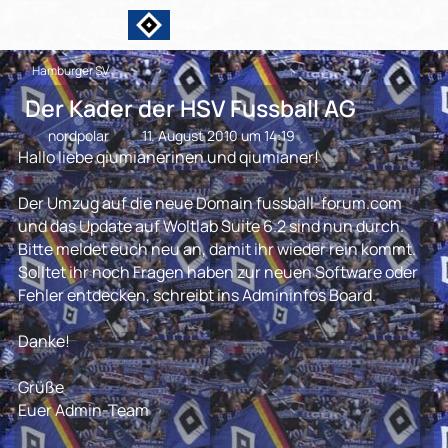
Hamburger SV
Der Kader der HSV Fussball AG
nordpolar
11. August 2010 um 14:19
Hallo liebe qiumianerinen und qiumianer!
Der Umzug auf die neue Domain fussball-forum.com
und das Update auf Woltlab Suite 6.2 sind nun durch.
Bitte meldet euch neu an, damit ihr wieder rein kommt.
Solltet ihr noch Fragen haben zur neuen Software oder
Fehler entdecken, schreibt ins Admininfos Board.
Danke!
Grüße
Euer Admin-Team