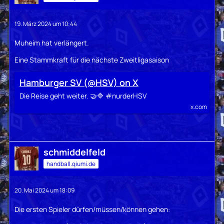
19. März 2024 um 10:44
Muheim hat verlängert.
Eine Stammkraft für die nächste Zweitligasaison
Hamburger SV (@HSV) on X
Die Reise geht weiter. 🤝🔷 #nurderHSV
x.com
schmiddelfeld
handball.qiumi.de
20. Mai 2024 um 18:09
Die ersten Spieler dürfen/müssen/können gehen: