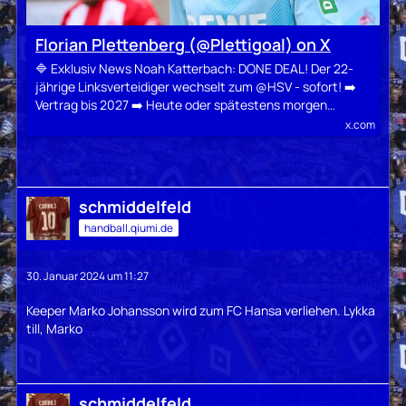
Florian Plettenberg (@Plettigoal) on X
🔷 Exklusiv News Noah Katterbach: DONE DEAL! Der 22-
jährige Linksverteidiger wechselt zum @HSV - sofort! ➡️
Vertrag bis 2027 ➡️ Heute oder spätestens morgen…
x.com
schmiddelfeld
handball.qiumi.de
30. Januar 2024 um 11:27
Keeper Marko Johansson wird zum FC Hansa verliehen. Lykka
till, Marko
schmiddelfeld