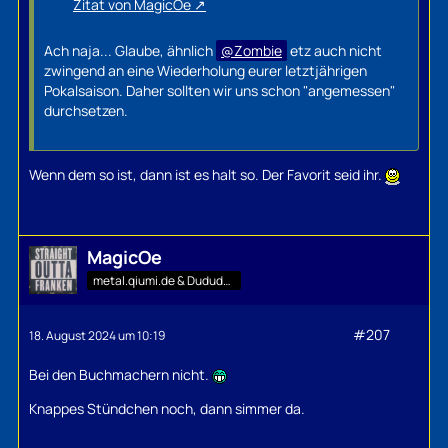
Zitat von MagicOe
Ach naja... Glaube, ähnlich
Zombie
etz auch nicht
zwingend an eine Wiederholung eurer letztjährigen
Pokalsaison. Daher sollten wir uns schon "angemessen"
durchsetzen.
Wenn dem so ist, dann ist es halt so. Der Favorit seid ihr.
MagicOe
metal.qiumi.de & Dududu-Mann
#207
18. August 2024 um 10:19
Bei den Buchmachern nicht.
Knappes Stündchen noch, dann simmer da.