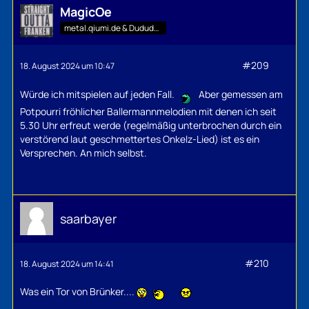
MagicOe
metal.qiumi.de & Dududu-Mann
#209
18. August 2024 um 10:47
Würde ich mitspielen auf jeden Fall.
Aber gemessen am
Potpourri fröhlicher Ballermannmelodien mit denen ich seit
5.30 Uhr erfreut werde (regelmäßig unterbrochen durch ein
verstörend laut geschmettertes Onkelz-Lied) ist es ein
Versprechen. An mich selbst.
saarbayer
#210
18. August 2024 um 14:41
Was ein Tor von Brünker....