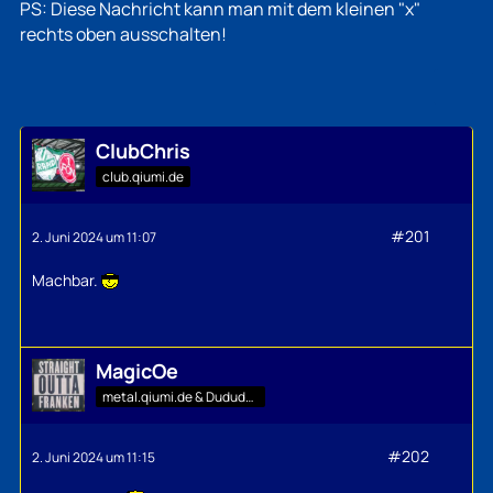
PS: Diese Nachricht kann man mit dem kleinen "x"
rechts oben ausschalten!
ClubChris
club.qiumi.de
#201
2. Juni 2024 um 11:07
Machbar.
MagicOe
metal.qiumi.de & Dududu-Mann
#202
2. Juni 2024 um 11:15