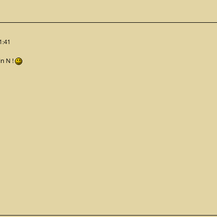
1:41
in N !