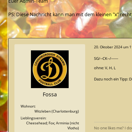
Euer Admin-Team
PS: Diese Nachricht kann man mit dem kleinen "x" rech
20. Oktober 2024 um 1
SG/--CK--/------
ohne: V, H, L
Dazu noch ein Tipp: 
Fossa
Wohnort
Witzleben (Charlottenburg)
Lieblingsverein
Cheesehead; Fox; Arminia (nicht
No one likes me? I do
Vlotho)