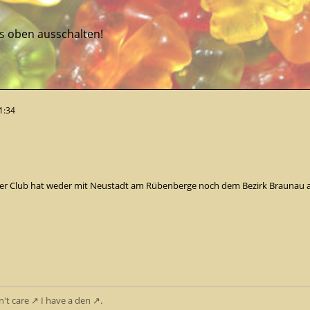
ts oben ausschalten!
1:34
Der Club hat weder mit Neustadt am Rübenberge noch dem Bezirk Braunau 
n't care
I have
a den
.