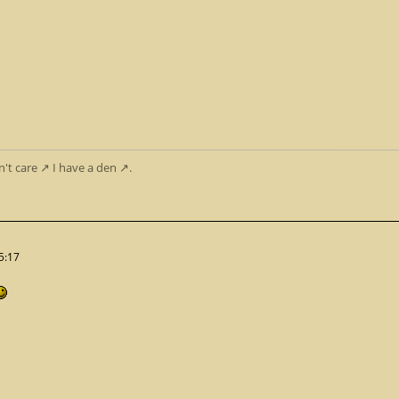
n't care
I have
a den
.
5:17