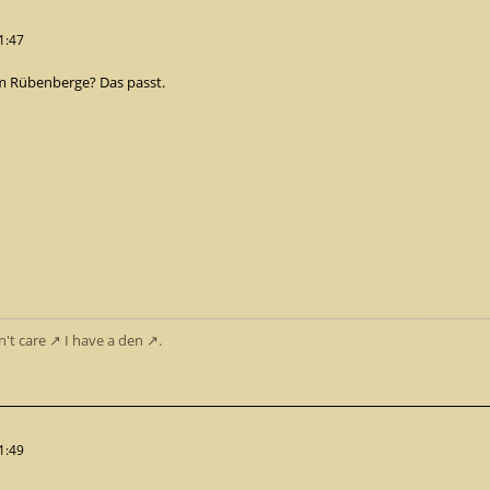
1:47
m Rübenberge? Das passt.
n't care
I have
a den
.
1:49