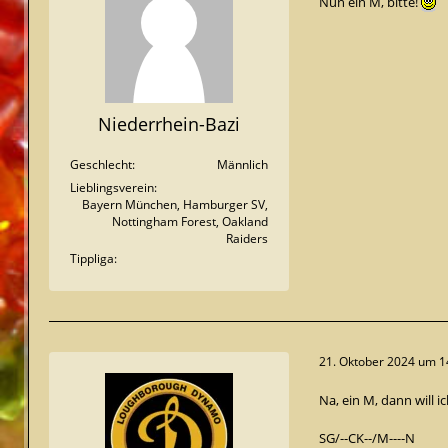
Nun ein M, bitte!
Niederrhein-Bazi
Geschlecht
Männlich
Lieblingsverein
Bayern München, Hamburger SV,
Nottingham Forest, Oakland
Raiders
Tippliga
21. Oktober 2024 um 1
Na, ein M, dann will 
SG/--CK--/M----N