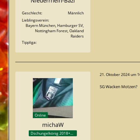
Niederrhein-Bazi
Geschlecht
Männlich
Lieblingsverein
Bayern München, Hamburger SV,
Nottingham Forest, Oakland
Raiders
Tippliga
21. Oktober 2024 um 1
SG Wacken Motzen?
Online
michaW
Dschungelkönig 2018+2020