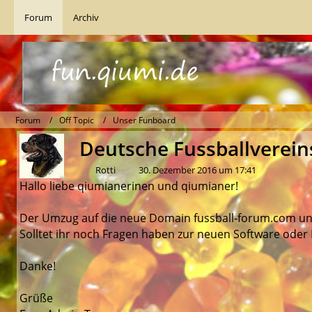
Forum
Archiv
Forum
Off Topic
Unser Funboard
Deutsche Fussballverein
Rotti
30. Dezember 2016 um 17:41
Hallo liebe qiumianerinen und qiumianer!
Der Umzug auf die neue Domain fussball-forum.com und 
Solltet ihr noch Fragen haben zur neuen Software oder 
Danke!
Grüße