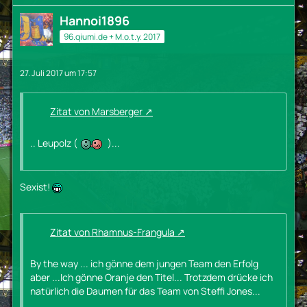
Hannoi1896
96.qiumi.de + M.o.t.y. 2017
27. Juli 2017 um 17:57
Zitat von Marsberger
.. Leupolz (
)...
Sexist!
Zitat von Rhamnus-Frangula
By the way ... ich gönne dem jungen Team den Erfolg
aber ...Ich gönne Oranje den Titel... Trotzdem drücke ich
natürlich die Daumen für das Team von Steffi Jones...