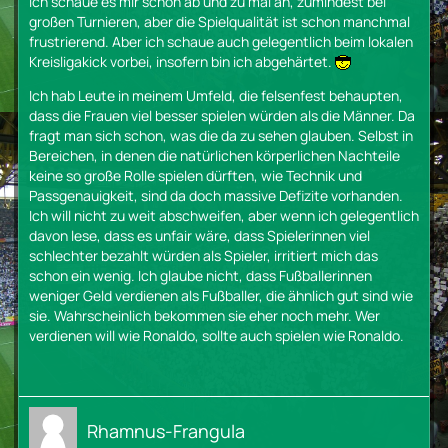
Ich schaue es mir schon ab und zu mal an, zumindest bei
großen Turnieren, aber die Spielqualität ist schon manchmal
frustrierend. Aber ich schaue auch gelegentlich beim lokalen
Kreisligakick vorbei, insofern bin ich abgehärtet.
Ich hab Leute in meinem Umfeld, die felsenfest behaupten,
dass die Frauen viel besser spielen würden als die Männer. Da
fragt man sich schon, was die da zu sehen glauben. Selbst in
Bereichen, in denen die natürlichen körperlichen Nachteile
keine so große Rolle spielen dürften, wie Technik und
Passgenauigkeit, sind da doch massive Defizite vorhanden.
Ich will nicht zu weit abschweifen, aber wenn ich gelegentlich
davon lese, dass es unfair wäre, dass Spielerinnen viel
schlechter bezahlt würden als Spieler, irritiert mich das
schon ein wenig. Ich glaube nicht, dass Fußballerinnen
weniger Geld verdienen als Fußballer, die ähnlich gut sind wie
sie. Wahrscheinlich bekommen sie eher noch mehr. Wer
verdienen will wie Ronaldo, sollte auch spielen wie Ronaldo.
Rhamnus-Frangula