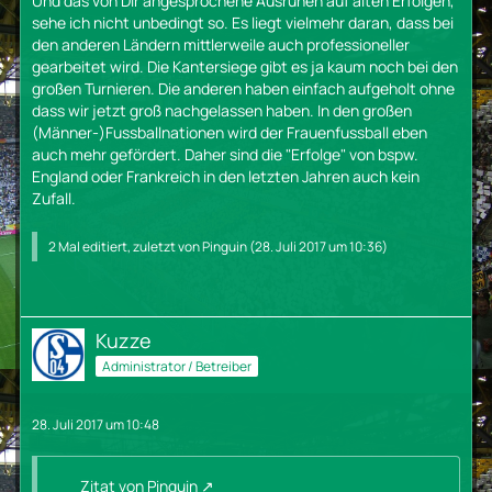
Und das von Dir angesprochene Ausruhen auf alten Erfolgen,
sehe ich nicht unbedingt so. Es liegt vielmehr daran, dass bei
den anderen Ländern mittlerweile auch professioneller
gearbeitet wird. Die Kantersiege gibt es ja kaum noch bei den
großen Turnieren. Die anderen haben einfach aufgeholt ohne
dass wir jetzt groß nachgelassen haben. In den großen
(Männer-)Fussballnationen wird der Frauenfussball eben
auch mehr gefördert. Daher sind die "Erfolge" von bspw.
England oder Frankreich in den letzten Jahren auch kein
Zufall.
2 Mal editiert, zuletzt von
Pinguin
(
28. Juli 2017 um 10:36
)
Kuzze
Administrator / Betreiber
28. Juli 2017 um 10:48
Zitat von Pinguin