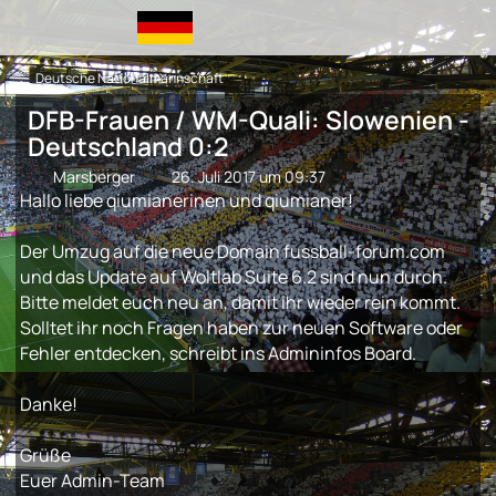
Deutsche Nationalmannschaft
DFB-Frauen / WM-Quali: Slowenien -
Deutschland 0:2
Marsberger
26. Juli 2017 um 09:37
Hallo liebe qiumianerinen und qiumianer!
Der Umzug auf die neue Domain fussball-forum.com
und das Update auf Woltlab Suite 6.2 sind nun durch.
Bitte meldet euch neu an, damit ihr wieder rein kommt.
Solltet ihr noch Fragen haben zur neuen Software oder
Fehler entdecken, schreibt ins Admininfos Board.
Danke!
Grüße
Euer Admin-Team