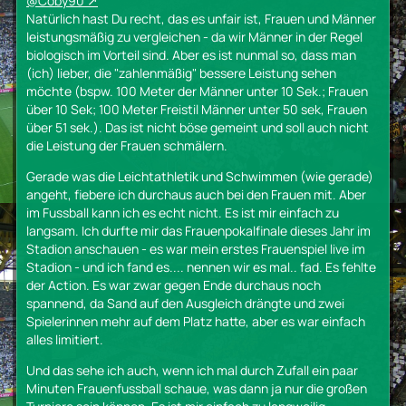
@Coby90
Natürlich hast Du recht, das es unfair ist, Frauen und Männer
leistungsmäßig zu vergleichen - da wir Männer in der Regel
biologisch im Vorteil sind. Aber es ist nunmal so, dass man
(ich) lieber, die "zahlenmäßig" bessere Leistung sehen
möchte (bspw. 100 Meter der Männer unter 10 Sek.; Frauen
über 10 Sek; 100 Meter Freistil Männer unter 50 sek, Frauen
über 51 sek.). Das ist nicht böse gemeint und soll auch nicht
die Leistung der Frauen schmälern.
Gerade was die Leichtathletik und Schwimmen (wie gerade)
angeht, fiebere ich durchaus auch bei den Frauen mit. Aber
im Fussball kann ich es echt nicht. Es ist mir einfach zu
langsam. Ich durfte mir das Frauenpokalfinale dieses Jahr im
Stadion anschauen - es war mein erstes Frauenspiel live im
Stadion - und ich fand es.... nennen wir es mal.. fad. Es fehlte
der Action. Es war zwar gegen Ende durchaus noch
spannend, da Sand auf den Ausgleich drängte und zwei
Spielerinnen mehr auf dem Platz hatte, aber es war einfach
alles limitiert.
Und das sehe ich auch, wenn ich mal durch Zufall ein paar
Minuten Frauenfussball schaue, was dann ja nur die großen