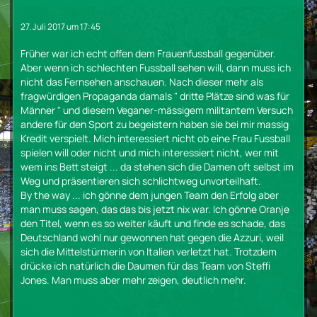
27. Juli 2017 um 17:45
Früher war ich echt offen dem Frauenfussball gegenüber.
Aber wenn ich schlechten Fussball sehen will, dann muss ich
nicht das Fernsehen anschauen. Nach dieser mehr als
fragwürdigen Propaganda damals " dritte Plätze sind was für
Männer " und diesem Veganer-mässigem militantem Versuch
andere für den Sport zu begeistern haben sie bei mir massig
Kredit verspielt. Mich interessiert nicht ob eine Frau Fussball
spielen will oder nicht und mich interessiert nicht, wer mit
wem ins Bett steigt ... da stehen sich die Damen oft selbst im
Weg und präsentieren sich schlichtweg unvorteilhaft.
By the way ... ich gönne dem jungen Team den Erfolg aber
man muss sagen, das das bis jetzt nix war. Ich gönne Oranje
den Titel, wenn es so weiter käuft und finde es schade, das
Deutschland wohl nur gewonnen hat gegen die Azzuri, weil
sich die Mittelstürmerin von Italien verletzt hat. Trotzdem
drücke ich natürlich die Daumen für das Team von Steffi
Jones. Man muss aber mehr zeigen, deutlich mehr.