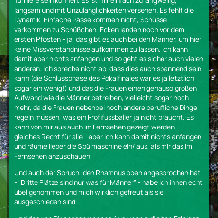
Turniere sein können. Es ist mir einfach zu langweilig,
langsam und mit Unzulänglichkeiten versehen. Es fehlt die
Dynamik. Einfache Pässe kommen nicht, Schüsse
verkommen zu Schüßchen, Ecken landen noch vor dem
ersten Pfosten - ja, das gibt es auch bei den Männer, um hier
keine Missverständnisse aufkommen zu lassen. Ich kann
damit aber nichts anfangen und so geht es sicher auch vielen
anderen. Ich spreche nicht ab, dass dies auch spannend sein
kann (die Schlussphase des Pokalfinales war es ja letztlich
sogar ein wenig!) und das die Frauen einen genauso großen
Aufwand wie die Männer betreiben, vielleicht sogar noch
mehr, da die Frauen nebenbei noch andere berufliche Dinge
regeln müssen, was ein Profifussballer ja nicht braucht. Es
kann von mir aus auch im Fernsehen gezeigt werden -
gleiches Recht für alle - aber ich kann damit nichts anfangen
und räume lieber die Spülmaschine ein/ aus, als mir das im
Fernsehen anzuschauen.
Und auch der Spruch, den Rhamnus oben angesprochen hat
- "Dritte Plätze sind nur was für Männer" - habe ich ihnen echt
übel genommen und mich wirklich gefreut als sie
ausgeschieden sind.