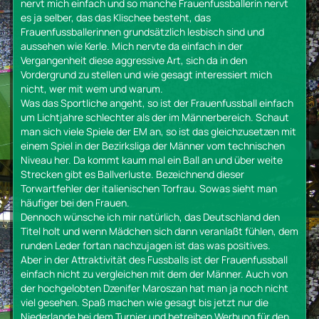
nervt mich einfach und so manche Frauenfussballerin nervt
es ja selber, das das Klischee besteht, das
Frauenfussballerinnen grundsätzlich lesbisch sind und
aussehen wie Kerle. Mich nervte da einfach in der
Vergangenheit diese aggressive Art, sich da in den
Vordergrund zu stellen und wie gesagt interessiert mich
nicht, wer mit wem und warum.
Was das Sportliche angeht, so ist der Frauenfussball einfach
um Lichtjahre schlechter als der im Männerbereich. Schaut
man sich viele Spiele der EM an, so ist das gleichzusetzen mit
einem Spiel in der Bezirksliga der Männer vom technischen
Niveau her. Da kommt kaum mal ein Ball an und über weite
Strecken gibt es Ballverluste. Bezeichnend dieser
Torwartfehler der italienischen Torfrau. Sowas sieht man
häufiger bei den Frauen.
Dennoch wünsche ich mir natürlich, das Deutschland den
Titel holt und wenn Mädchen sich dann veranlaßt fühlen, dem
runden Leder fortan nachzujagen ist das was positives.
Aber in der Attraktivität des Fussballs ist der Frauenfussball
einfach nicht zu vergleichen mit dem der Männer. Auch von
der hochgelobten Dzenifer Maroszan hat man ja noch nicht
viel gesehen. Spaß machen wie gesagt bis jetzt nur die
Niederlande bei dem Turnier und betreiben Werbung für den