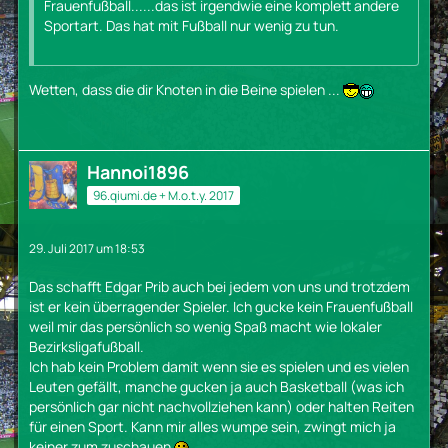
Frauenfußball......das ist irgendwie eine komplett andere
Sportart. Das hat mit Fußball nur wenig zu tun.
Wetten, dass die dir Knoten in die Beine spielen ...
Hannoi1896
96.qiumi.de + M.o.t.y. 2017
29. Juli 2017 um 18:53
Das schafft Edgar Prib auch bei jedem von uns und trotzdem
ist er kein überragender Spieler. Ich gucke kein Frauenfußball
weil mir das persönlich so wenig Spaß macht wie lokaler
Bezirksligafußball.
Ich hab kein Problem damit wenn sie es spielen und es vielen
Leuten gefällt, manche gucken ja auch Basketball (was ich
persönlich gar nicht nachvollziehen kann) oder halten Reiten
für einen Sport. Kann mir alles wumpe sein, zwingt mich ja
keiner zum zuschauen