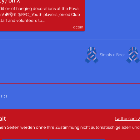
y) on X
ition of hanging decorations at the Royal
ren! 🎁🎅❄ @RFC_Youth players joined Club
taff and volunteers to…
x.com
Simply a Bear
1:31
alt
twitter.com
rnen Seiten werden ohne Ihre Zustimmung nicht automatisch geladen und