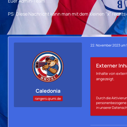
Euer Admin-Team
PS: Diese Nachricht kann man mit dem kleinen "x" rechts
22. November 2023 um 
Externer Inh
Inhalte von exte
angezeigt.
Caledonia
Durch die Aktivierun
rangers.qiumi.de
personenbezogene D
in unserer Datensch