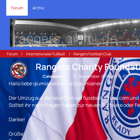
Forum
Archiv
Forum
Internationaler Fußball
Rangers Football Club
Rangers Charity Foundat
Caledonia
17. September 2015 um 14:07
Hallo liebe qiumianerinen und qiumianer!
Der Umzug auf die neue Domain fussball-forum.com und da
Solltet ihr noch Fragen haben zur neuen Software oder Fe
Danke!
Grüße