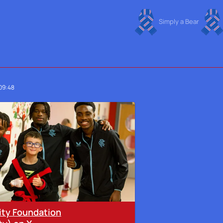
Simply a Bear
09:48
ity Foundation