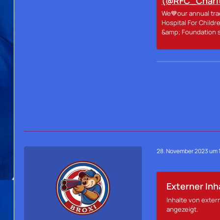
(@RFC_Charit
We💙our annual trad
Hospital For Child
&amp; Foundation s
28. November 2023 um 1
Externer Inh
Inhalte von exte
angezeigt.