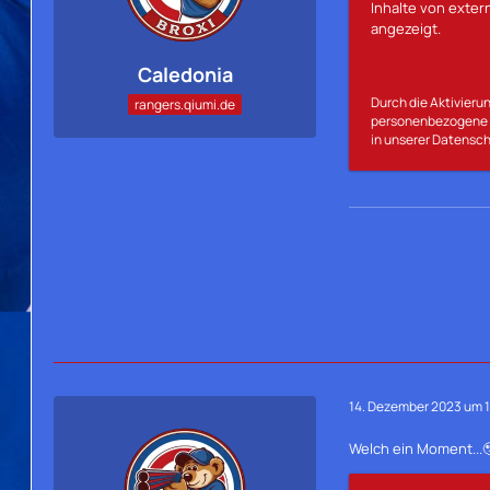
Inhalte von exte
angezeigt.
Caledonia
Durch die Aktivierun
rangers.qiumi.de
personenbezogene D
in unserer Datensch
14. Dezember 2023 um 
Welch ein Moment...