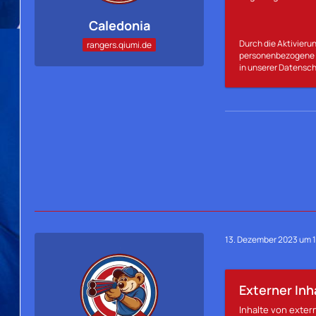
Caledonia
Durch die Aktivierun
rangers.qiumi.de
personenbezogene D
in unserer Datensch
13. Dezember 2023 um 
Externer Inh
Inhalte von exte