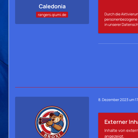
Caledonia
Durch die Aktivierun
rangers.qiumi.de
personenbezogene D
in unserer Datensch
8. Dezember 2023 um 1
Externer Inh
Inhalte von exte
angezeigt.