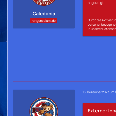
angezeigt.
Caledonia
Durch die Aktivierun
rangers.qiumi.de
personenbezogene D
in unserer Datensch
13. Dezember 2023 um 
Externer Inh