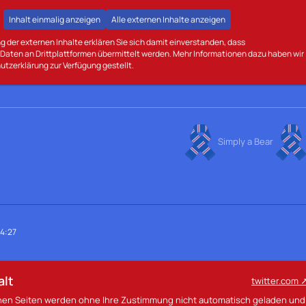
Inhalt einmalig anzeigen
Alle externen Inhalte anzeigen
g der externen Inhalte erklären Sie sich damit einverstanden, dass
aten an Drittplattformen übermittelt werden. Mehr Informationen dazu haben wir
utzerklärung zur Verfügung gestellt.
Simply a Bear
14:27
alt
twitter.com
rnen Seiten werden ohne Ihre Zustimmung nicht automatisch geladen und