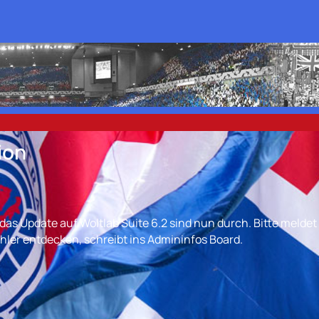
ion
s Update auf Woltlab Suite 6.2 sind nun durch. Bitte meldet 
hler entdecken, schreibt ins Admininfos Board.