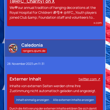
(@RFC_Charity) on X
We💙our annual tradition of hanging decorations at the
Royal Hospital For Children! 🎁🎅❄ @RFC_Youth players
joined Club &amp; Foundation staff and volunteers to…
x.com
Caledonia
rangers.qiumi.de
28. November 2023 um 11:31
Externer Inhalt
twitter.com
Inhalte von externen Seiten werden ohne Ihre
Zustimmung nicht automatisch geladen und angezeigt.
Inhalt einmalig anzeigen
Alle externen Inhalte anzeigen
Durch die Aktivierung der externen Inhalte erklären Sie sich damit