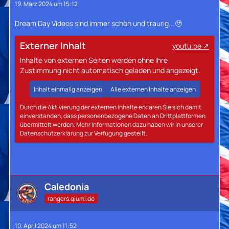
19. März 2024 um 15:12
Dream Day Videos sind immer schön und traurig...🥹
Externer Inhalt
youtu.be
Inhalte von externen Seiten werden ohne Ihre
Zustimmung nicht automatisch geladen und angezeigt.
Inhalt einmalig anzeigen
Alle externen Inhalte anzeigen
Durch die Aktivierung der externen Inhalte erklären Sie sich damit
einverstanden, dass personenbezogene Daten an Drittplattformen
übermittelt werden. Mehr Informationen dazu haben wir in unserer
Datenschutzerklärung zur Verfügung gestellt.
Caledonia
rangers.qiumi.de
10. April 2024 um 11:52