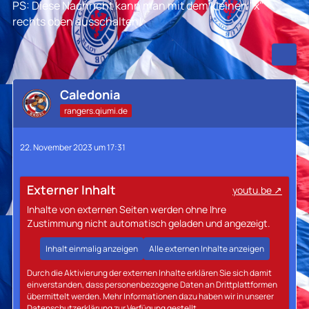
PS: Diese Nachricht kann man mit dem kleinen "x"
rechts oben ausschalten!
Caledonia
rangers.qiumi.de
22. November 2023 um 17:31
Externer Inhalt
youtu.be
Inhalte von externen Seiten werden ohne Ihre
Zustimmung nicht automatisch geladen und angezeigt.
Inhalt einmalig anzeigen
Alle externen Inhalte anzeigen
Durch die Aktivierung der externen Inhalte erklären Sie sich damit
einverstanden, dass personenbezogene Daten an Drittplattformen
übermittelt werden. Mehr Informationen dazu haben wir in unserer
Datenschutzerklärung zur Verfügung gestellt.