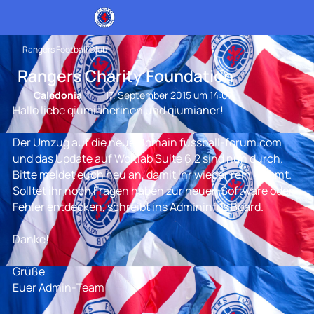
Rangers Football Club
Rangers Charity Foundation
Caledonia
17. September 2015 um 14:07
Hallo liebe qiumianerinen und qiumianer!
Der Umzug auf die neue Domain fussball-forum.com
und das Update auf Woltlab Suite 6.2 sind nun durch.
Bitte meldet euch neu an, damit ihr wieder rein kommt.
Solltet ihr noch Fragen haben zur neuen Software oder
Fehler entdecken, schreibt ins Admininfos Board.
Danke!
Grüße
Euer Admin-Team