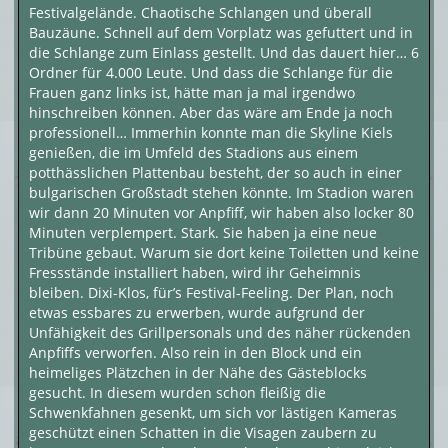
Festivalgelände. Chaotische Schlangen und überall
Bauzäune. Schnell auf dem Vorplatz was gefuttert und in
die Schlange zum Einlass gestellt. Und das dauert hier… 6
Ordner für 4.000 Leute. Und dass die Schlange für die
Frauen ganz links ist, hätte man ja mal irgendwo
hinschreiben können. Aber das wäre am Ende ja noch
professionell… Immerhin konnte man die Skyline Kiels
genießen, die im Umfeld des Stadions aus einem
potthässlichen Plattenbau besteht, der so auch in einer
bulgarischen Großstadt stehen könnte. Im Stadion waren
wir dann 20 Minuten vor Anpfiff, wir haben also locker 80
Minuten verplempert. Stark. Sie haben ja eine neue
Tribüne gebaut. Warum sie dort keine Toiletten und keine
Fressstände installiert haben, wird ihr Geheimnis
bleiben. Dixi-Klos, für’s Festival-Feeling. Der Plan, noch
etwas essbares zu erwerben, wurde aufgrund der
Unfähigkeit des Grillpersonals und des näher rückenden
Anpfiffs verworfen. Also rein in den Block und ein
heimeliges Plätzchen in der Nähe des Gästeblocks
gesucht. In diesem wurden schon fleißig die
Schwenkfahnen gesenkt, um sich vor lästigen Kameras
geschützt einen Schatten in die Visagen zaubern zu