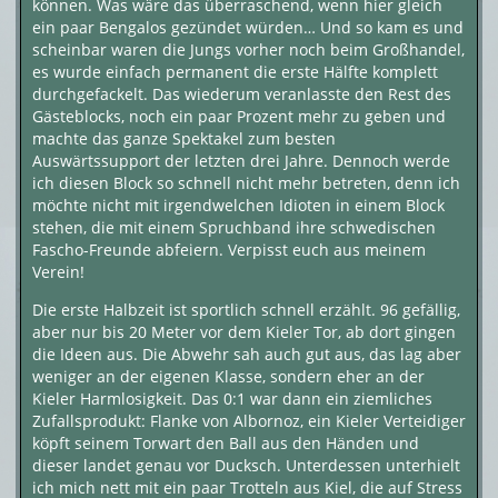
können. Was wäre das überraschend, wenn hier gleich
ein paar Bengalos gezündet würden… Und so kam es und
scheinbar waren die Jungs vorher noch beim Großhandel,
es wurde einfach permanent die erste Hälfte komplett
durchgefackelt. Das wiederum veranlasste den Rest des
Gästeblocks, noch ein paar Prozent mehr zu geben und
machte das ganze Spektakel zum besten
Auswärtssupport der letzten drei Jahre. Dennoch werde
ich diesen Block so schnell nicht mehr betreten, denn ich
möchte nicht mit irgendwelchen Idioten in einem Block
stehen, die mit einem Spruchband ihre schwedischen
Fascho-Freunde abfeiern. Verpisst euch aus meinem
Verein!
Die erste Halbzeit ist sportlich schnell erzählt. 96 gefällig,
aber nur bis 20 Meter vor dem Kieler Tor, ab dort gingen
die Ideen aus. Die Abwehr sah auch gut aus, das lag aber
weniger an der eigenen Klasse, sondern eher an der
Kieler Harmlosigkeit. Das 0:1 war dann ein ziemliches
Zufallsprodukt: Flanke von Albornoz, ein Kieler Verteidiger
köpft seinem Torwart den Ball aus den Händen und
dieser landet genau vor Ducksch. Unterdessen unterhielt
ich mich nett mit ein paar Trotteln aus Kiel, die auf Stress