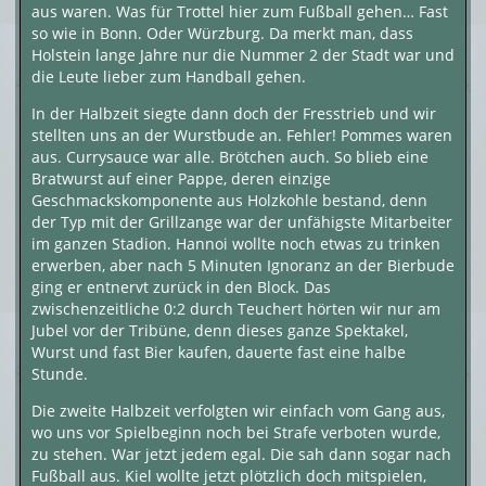
aus waren. Was für Trottel hier zum Fußball gehen… Fast
so wie in Bonn. Oder Würzburg. Da merkt man, dass
Holstein lange Jahre nur die Nummer 2 der Stadt war und
die Leute lieber zum Handball gehen.
In der Halbzeit siegte dann doch der Fresstrieb und wir
stellten uns an der Wurstbude an. Fehler! Pommes waren
aus. Currysauce war alle. Brötchen auch. So blieb eine
Bratwurst auf einer Pappe, deren einzige
Geschmackskomponente aus Holzkohle bestand, denn
der Typ mit der Grillzange war der unfähigste Mitarbeiter
im ganzen Stadion. Hannoi wollte noch etwas zu trinken
erwerben, aber nach 5 Minuten Ignoranz an der Bierbude
ging er entnervt zurück in den Block. Das
zwischenzeitliche 0:2 durch Teuchert hörten wir nur am
Jubel vor der Tribüne, denn dieses ganze Spektakel,
Wurst und fast Bier kaufen, dauerte fast eine halbe
Stunde.
Die zweite Halbzeit verfolgten wir einfach vom Gang aus,
wo uns vor Spielbeginn noch bei Strafe verboten wurde,
zu stehen. War jetzt jedem egal. Die sah dann sogar nach
Fußball aus. Kiel wollte jetzt plötzlich doch mitspielen,