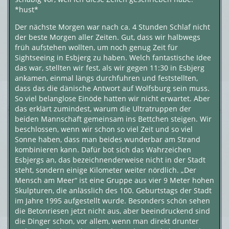
*hust*
Der nächste Morgen war nach ca. 4 Stunden Schlaf nicht
der beste Morgen aller Zeiten. Gut, dass wir halbwegs
früh aufstehen wollten, um noch genug Zeit für
Sightseeing in Esbjerg zu haben. Welch fantastische Idee
das war, stellten wir fest, als wir gegen 11:30 in Esbjerg
ankamen, einmal längs durchfuhren und feststellten,
dass das die dänische Antwort auf Wolfsburg sein muss.
So viel belanglose Einöde hatten wir nicht erwartet. Aber
das erklärt zumindest, warum die Ultratruppen der
beiden Mannschaft gemeinsam ins Bettchen steigen. Wir
beschlossen, wenn wir schon so viel Zeit und so viel
Sonne haben, dass man beides wunderbar am Strand
kombinieren kann. Dafür bot sich das Wahrzeichen
Esbjergs an, das bezeichnenderweise nicht in der Stadt
steht, sondern einige Kilometer weiter nördlich. „Der
Mensch am Meer“ ist eine Gruppe aus vier 9 Meter hohen
Skulpturen, die anlässlich des 100. Geburtstags der Stadt
im Jahre 1995 aufgestellt wurde. Besonders schön sehen
die Betonriesen jetzt nicht aus, aber beeindruckend sind
die Dinger schon, vor allem, wenn man direkt drunter