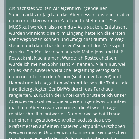
Als nächstes wollten wir eigentlich irgendeinen
Supermarkt zur Jagd auf das Abendessen ansteuern, aber
dann erblickten wir den Kaufland in Mettenhof. Das
MUSS gut werden, also rein da – Asis gucken. Enttäuscht
wurden wir nicht, direkt im Eingang hätte ich die ersten
Pänz wegbolzen können und „möglichst dumm im Weg
stehen und dabei hässlich sein“ scheint dort Volkssport
zu sein. Der Kassierer sah aus wie Malle-Jens und hieß
Rostock mit Nachnamen. Würde ich Rostock heißen,
würde ich meinen Sohn Hans A. nennen. Allein nur, weil
ich es kann. Unsere weibliche Begleitung verzog sich
dann noch kurz in den Action (schlimmer Laden!) und
Hannoi und ich begafften währenddessen die Trottel, die
ihre tiefergelegten 3er BMWs durch das Parkhaus
rangierten. Zurück in der Unterkunft brutzelte ich unser
Abendessen, während die anderen irgendwas Unnützes
machten. Aber so war zumindest die Abwaschfrage
relativ schnell beantwortet. Dummerweise hat Hannoi
nur einen Playstation-Controller, sodass das Live-
Kräftemessen auf einen späteren Zeitpunkt verschoben
werden musste. Und nein, ich komme mir kein bisschen
schäbig vor, weil ich diese Zeilen geschrieben habe.