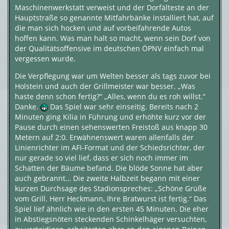
Maschinenwerkstatt verweist und der Dorfälteste an der
Hauptstraße so genannte Mitfahrbänke installiert hat, auf
die man sich hocken und auf vorbeifahrende Autos
hoffen kann. Was man halt so macht, wenn sein Dorf von
der Qualitätsoffensive im deutschen ÖPNV einfach mal
vergessen wurde.
Die Verpflegung war um Welten besser als tags zuvor bei
Holstein und auch der Grillmeister war besser. „Was
haste denn schon fertig?“ „Alles, wenn du es roh willst.“
Danke.
Das Spiel war sehr einseitig. Bereits nach 2
Minuten ging Kilia in Führung und erhöhte kurz vor der
Pause durch einen sehenswerten Freistoß aus knapp 30
Metern auf 2:0. Erwähnenswert waren allenfalls der
Linienrichter im AFI-Format und der Schiedsrichter, der
nur gerade so viel lief, dass er sich noch immer im
Schatten der Bäume befand. Die blöde Sonne hat aber
auch gebrannt… Die zweite Halbzeit begann mit einer
kurzen Durchsage des Stadionspreches: „Schöne Grüße
vom Grill. Herr Heckmann, Ihre Bratwurst ist fertig.“ Das
Spiel lief ähnlich wie in den ersten 45 Minuten. Die eher
in Abstiegsnöten steckenden Schinkelhäger versuchten,