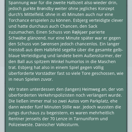
Spannung war für die zweite Halbzeit also wieder drin,
jedoch gurkte Brøndby weiter ohne jegliches Konzept
durch’s Mittelfeld, ohne in 45 Minuten auch nur eine
Torchance erspielen zu können. Esbjerg verteidigte clever
und hatte durchaus auch Chancen, den Sack
zuzumachen. Einen Schuss von Røjkjaer parierte
Schwäbe glänzend, nur eine Minute später war er gegen
den Schuss von Sørensen jedoch chancenlos. Ein langer
Freistoß aus dem Halbfeld segelte über die gesamte gelb-
blaue Verteidigung und landete beim Außenstürmer, der
den Ball aus spitzem Winkel humorlos in die Maschen
trat. Esbjerg hat also in einem Spiel gegen völlig
überforderte Vorstädter fast so viele Tore geschossen, wie
in neun Spielen zuvor.
Wir traten unterdessen den (langen) Heimweg an, der von
überforderten Verkehrspolizisten noch verlängert wurde.
Die ließen immer mal so zwei Autos vom Parkplatz, ehe
dann wieder fünf Minuten Stille war. Jedoch wussten die
Jungs durchaus zu begeistern, es waren mehrheitlich
Rentner jenseits der 70 Lenze in Tarnuniform und
Polizeiweste. Dänischer Volkssturm.