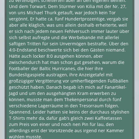
zu verteidigen, scheiterten aber an den eigenen Beinen.
Und dem Torwart. Dem Stürmer von Kilia mit der Nr. 27,
von uns Michael Thurk getauft, war jedoch kein Tor
vergönnt. Er hatte ca. fünf Hundertprozentige, vergab sie
aber alle kläglich, was uns allein deshalb erheiterte, weil
er sich nach jedem neuen Fehlversuch immer lauter über
sich selbst aufregte und die Werbebande mit allerlei
saftigen Tritten für sein Unvermögen bestrafte. Über den
4:0-Endstand beschwerte sich bei den Gästen niemand.
Hätte auch locker 8:0 ausgehen können, aber
zwischendurch hat man schon gut gesehen, warum die
Footballer der Baltic Hurricanes, die hier ihre
Bundesligaspiele austragen, ihre Anzeigetafel mit
großzügiger Vergitterung vor umherfliegenden Fußbällen
geschützt haben. Danach begab ich mich auf Fanartikel-
Jagd und um den ausgehängten Kram erwerben zu
können, musste man dem Thekenpersonal durch fünf
verschiedene Lagerräume in den Tresorraum folgen.
Spannend. Leider hatten sie keins der durchaus stylishen
T-Shirts mehr da, dafür gab’s gleich zwei Kaffeetassen
zum Preis von einer und noch nen Pin für lau, den
allerdings erst der Vorsitzende aus irgend ner Kammer
wühlen musste.