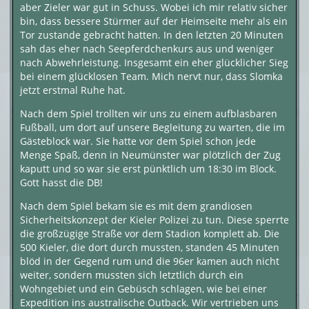
aber Zieler war gut in Schuss. Wobei ich mir relativ sicher
bin, dass bessere Stürmer auf der Heimseite mehr als ein
Tor zustande gebracht hatten. In den letzten 20 Minuten
sah das eher nach Seepferdchenkurs aus und weniger
nach Abwehrleistung. Insgesamt ein eher glücklicher Sieg
bei einem glücklosen Team. Mich nervt nur, dass Slomka
jetzt erstmal Ruhe hat.
Nach dem Spiel trollten wir uns zu einem aufblasbaren
Fußball, um dort auf unsere Begleitung zu warten, die im
Gästeblock war. Sie hatte vor dem Spiel schon jede
Menge Spaß, denn in Neumünster war plötzlich der Zug
kaputt und so war sie erst pünktlich um 18:30 im Block.
Gott hasst die DB!
Nach dem Spiel bekam sie es mit dem grandiosen
Sicherheitskonzept der Kieler Polizei zu tun. Diese sperrte
die großzügige Straße vor dem Stadion komplett ab. Die
500 Kieler, die dort durch mussten, standen 45 Minuten
blöd in der Gegend rum und die 96er kamen auch nicht
weiter, sondern mussten sich letztlich durch ein
Wohngebiet und ein Gebüsch schlagen, wie bei einer
Expedition ins australische Outback. Wir vertrieben uns