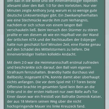
den Ball in die Mitte und die Innenverteidiger tölpelten
allesamt über den Ball. 1:0 für den Vorletzten. Nur vier
Minuten zeigte Anthony Jung warum es so wenige gute
deutsche Linksverteidiger gibt. Ein Zweikampfverhalten
wie eine Stechmücke wurde ihm zum Verhängnis,
nachdem er sich schon von einem langen Ball
verschaukeln ließ. Beim Versuch den Stürmer zu stören
prallte er von diesem ab wie ein Hüpfball von der Wand
der örtlichen KiTA und der Rechtsaußen der Esbjerger
hatte nun geschätzt fünf Minuten Zeit, eine Flanke genau
auf den Schädel des Mittelstürmers zu liefern. Die
Innenverteidiger hielten kollektiv Andacht.
Mit dem 2:0 war die Heimmannschaft erstmal zufrieden
und beschränkte sich darauf, den Ball vom eigenen
Strafraum fernzuhalten. Brøndby hatte durchaus viel
Ballbesitz, insgesamt 67%, konnte damit aber überhaupt
nichts anfangen. Die vor dem Spiel mit 17 Toren beste
Offensive brachte im gesamten Spiel kein Bein an die
Erde und in der ersten Halbzeit nur zwei Bälle auf’s Tor.
Einer davon war ein Freistoß von Ballratte Dominik Kaiser,
der aus 18 Metern seinen Weg über die nicht
hochspringende Mauer ins linke Kreuzeck fand.