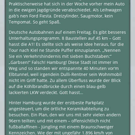
Praktischerweise hat sich in der Woche vorher mein Auto
in die ewigen Jagdgründe verabschiedet. Als Leihwagen
gab’s nen Ford Fiesta. Dreizylinder, Saugmotor, kein
Tempomat. So geht Spaß.
Deutsche Autobahnen auf einem Freitag. Es gibt besseres
Unterhaltungsprogramm. 8 Baustellen auf 45 km – Gott
hasst die A1! Es stellte sich als weise Idee heraus, für die
Tour nach Kiel ne Stunde Puffer einzuplanen. „Nennen
Sie ein Verkehrshindernis mit sieben Buchstaben:“
„Garbsen!“ Falsch! Hamburg! Diese Stadt ist immer im
Weg und so standen wir entspannte 40 Minuten vor’m
Elbtunnel, weil irgendein Dulli-Rentner sein Wohnmobil
nicht im Griff hatte. Zu allem Überfluss wurde der Blick
auf die Köhlbrandbrücke durch einen blau-gelb
lackierten LKW verdeckt. Gott hasst…
Hinter Hamburg wurde der erstbeste Parkplatz
angesteuert, um die örtliche Keramikabteilung zu
besuchen. Ein Plan, den wir uns mit sehr vielen andern
96ern teilten; und mit einem – offensichtlich nicht
fußballaffinen - Jüngling mit einem Braunschweiger
Kennzeichen. Wie der mit ungefähr 1.896 km/h von