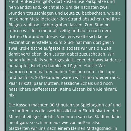
steht. Außerdem gibt’s dort kostenlose Parkplätze und
nen Sandstrand. Reicht also, um die nächsten zwei
Stunden totzuschlagen und Leute zu beobachten, wie sie
mit einem Metalldetektor den Strand absuchen und ihre
Blagen zahllose Löcher graben lassen. Zum Stadion
fuhren wir doch mehr als zeitig und auch nach dem
dritten Umrunden dieses Kastens wollte sich keine
Faszination einstellen. Zum Glück hat man dort gleich
zwei Krökeltische aufgestellt, sodass wir uns die Zeit
damit vertrieben, den Leuten dabei zuzuschauen. Wir
haben keinesfalls selber gespielt. Jeder, der was Anderes
behauptet, ist ein schamloser Lügner. *hust* Wir
nahmen dann mal den nahen Fanshop unter die Lupe
und nach ca. 30 Sekunden waren wir schon wieder raus.
Paar Trikots, paar Mützen, hässliche Schals und noch
hässlichere Kaffeetassen. Keine Gläser, kein Kleinkram,
nix.
Die Kassen machten 90 Minuten vor Spielbeginn auf und
verkauften uns die zweithässlichsten Eintrittskarten der
Menschheitsgeschichte. Von innen sah das Stadion dann
nicht ganz so schlimm aus wie von außen, also
platzierten wir uns nach einem kleinen Mittagssnack in