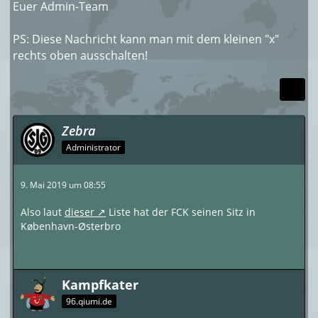
Euer Admin-Team
PS: Diese Nachricht kann man mit dem kleinen "x"
rechts oben ausschalten!
Zebra
Administrator
9. Mai 2019 um 08:55
Also laut
dieser
Liste hat der FCK seinen Sitz in
København-Østerbro
Kampfkater
96.qiumi.de