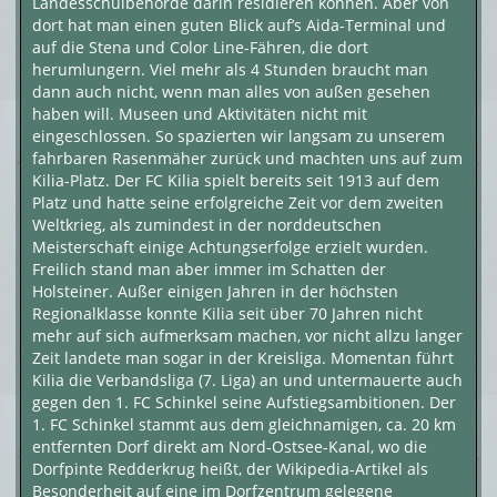
Landesschulbehörde darin residieren können. Aber von
dort hat man einen guten Blick auf’s Aida-Terminal und
auf die Stena und Color Line-Fähren, die dort
herumlungern. Viel mehr als 4 Stunden braucht man
dann auch nicht, wenn man alles von außen gesehen
haben will. Museen und Aktivitäten nicht mit
eingeschlossen. So spazierten wir langsam zu unserem
fahrbaren Rasenmäher zurück und machten uns auf zum
Kilia-Platz. Der FC Kilia spielt bereits seit 1913 auf dem
Platz und hatte seine erfolgreiche Zeit vor dem zweiten
Weltkrieg, als zumindest in der norddeutschen
Meisterschaft einige Achtungserfolge erzielt wurden.
Freilich stand man aber immer im Schatten der
Holsteiner. Außer einigen Jahren in der höchsten
Regionalklasse konnte Kilia seit über 70 Jahren nicht
mehr auf sich aufmerksam machen, vor nicht allzu langer
Zeit landete man sogar in der Kreisliga. Momentan führt
Kilia die Verbandsliga (7. Liga) an und untermauerte auch
gegen den 1. FC Schinkel seine Aufstiegsambitionen. Der
1. FC Schinkel stammt aus dem gleichnamigen, ca. 20 km
entfernten Dorf direkt am Nord-Ostsee-Kanal, wo die
Dorfpinte Redderkrug heißt, der Wikipedia-Artikel als
Besonderheit auf eine im Dorfzentrum gelegene