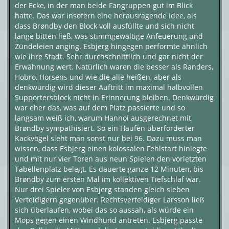
der Ecke, in der man beide Fangruppen gut im Blick
hatte. Das war insofern eine herausragende Idee, als
dass Brøndby den Block voll ausfüllte und sich nicht
lange bitten ließ, was stimmgewaltige Anfeuerung und
Zündeleien anging. Esbjerg hingegen performte ähnlich
wie ihre Stadt. Sehr durchschnittlich und gar nicht der
Erwähnung wert. Natürlich waren die besser als Randers,
Hobro, Horsens und wie die alle heißen, aber als
denkwürdig wird dieser Auftritt im maximal halbvollen
Supportersblock nicht in Erinnerung bleiben. Denkwürdig
war eher das, was auf dem Platz passierte und so
langsam weiß ich, warum Hannoi ausgerechnet mit
Brøndby sympathisiert. So ein Haufen überforderter
Kackvögel sieht man sonst nur bei 96. Dazu muss man
wissen, dass Esbjerg einen kolossalen Fehlstart hinlegte
und mit nur vier Toren aus neun Spielen den vorletzten
Tabellenplatz belegt. Es dauerte ganze 12 Minuten, bis
Brøndby zum ersten Mal im kollektiven Tiefschlaf war.
Nur drei Spieler von Esbjerg standen gleich sieben
Verteidigern gegenüber. Rechtsverteidiger Larsson ließ
sich überlaufen, wobei das so aussah, als würde ein
Mops gegen einen Windhund antreten. Esbjerg passte