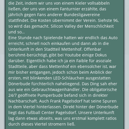
die Zeit, indem wir uns von einem Kieler vollsabbeln
ließen, der uns von einem Fanturnier erzählte, das
jährlich gegen Fans anderer Bundesligavereine
stattfindet. Die Kosten übernimmt der Verein. Siehste 96,
so wird das gemacht. Silicon Valley der Menschlichkeit
und so…
Eine Stunde nach Spielende hatten wir endlich das Auto
erreicht, schnell noch einkaufen und dann ab in die
Unterkunft in den Stadtteil Mettenhof. Offenbar
berühmt-berüchtigt, gibt bei Youtube einige Dokus
darüber. Eigentlich habe ich ja ein Faible für asoziale
Stadtteile, aber dass Mettenhof ein ebensolcher ist, war
mir bisher entgangen, jedoch schon beim Anblick der
ersten, mit blinkenden LED-Schläuchen ausgestatten
Dönerbude fürchterlich naheliegend. Das Ding sah eher
aus wie ein Gebrauchtwagenhändler. Die obligatorische
24/7 geöffnete Pumperbude befand sich in direkter
Nachbarschaft. Auch Frank Pagelsdorf hat seine Spuren
in dem Viertel hinterlassen. Direkt hinter der Dönerbude
liegt das Fußball Center Pagelsdorf. Unsere Unterkunft
lag dann etwas abseits, was uns erstmal komplett ratlos
durch dieses Viertel stromern ließ.