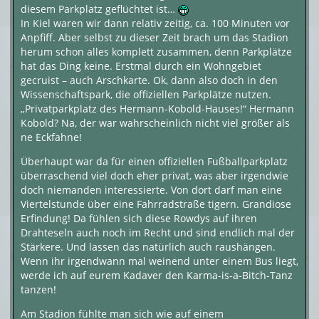
diesem Parkplatz geflüchtet ist…
In Kiel waren wir dann relativ zeitig, ca. 100 Minuten vor
Anpfiff. Aber selbst zu dieser Zeit brach um das Stadion
herum schon alles komplett zusammen, denn Parkplätze
hat das Ding keine. Erstmal durch ein Wohngebiet
gecruist – auch Arschkarte. Ok, dann also doch in den
Wissenschaftspark, die offiziellen Parkplätze nutzen.
„Privatparkplatz des Hermann-Kobold-Hauses!“ Hermann
Kobold? Na, der war wahrscheinlich nicht viel größer als
ne Eckfahne!
Überhaupt war da für einen offiziellen Fußballparkplatz
überraschend viel doch eher privat, was aber irgendwie
doch niemanden interessierte. Von dort darf man eine
Viertelstunde über eine Fahrradstraße tigern. Grandiose
Erfindung! Da fühlen sich diese Rowdys auf ihren
Drahteseln auch noch im Recht und sind endlich mal der
Stärkere. Und lassen das natürlich auch raushängen.
Wenn ihr irgendwann mal weinend unter einem Bus liegt,
werde ich auf eurem Kadaver den Karma-is-a-Bitch-Tanz
tanzen!
Am Stadion fühlte man sich wie auf einem