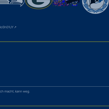
wloSh01UY
lich macht, kann weg.