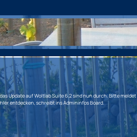
s Update auf Woltlab Suite 6.2 sind nun durch. Bitte meldet 
hler entdecken, schreibt ins Admininfos Board.