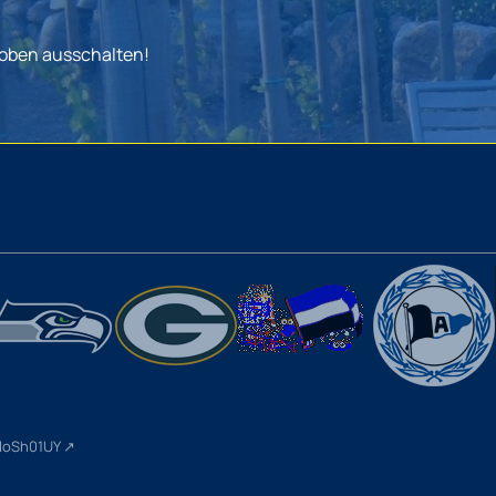
 oben ausschalten!
wloSh01UY