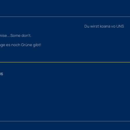
Du wirst koana vo UNS
ise....Some don’t.
nge es noch Grüne gibt!
16