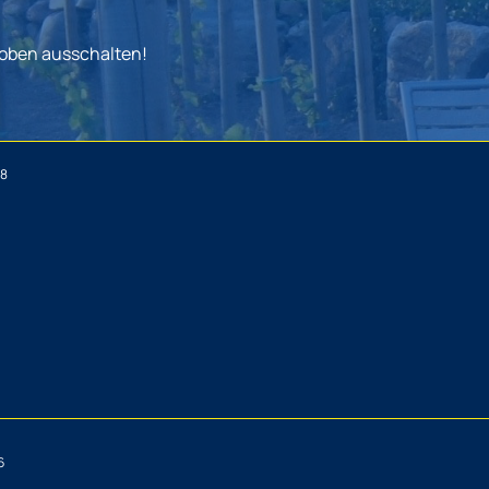
 oben ausschalten!
28
6