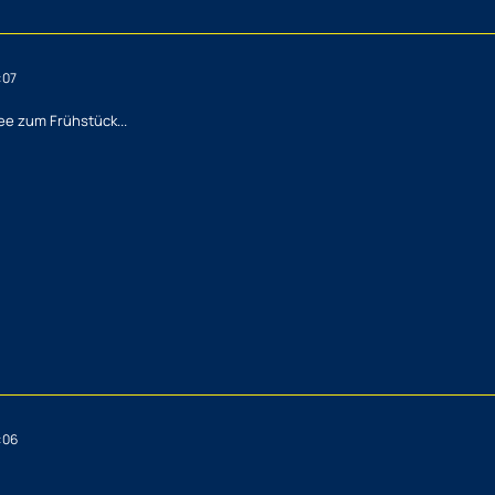
:07
fee zum Frühstück...
:06