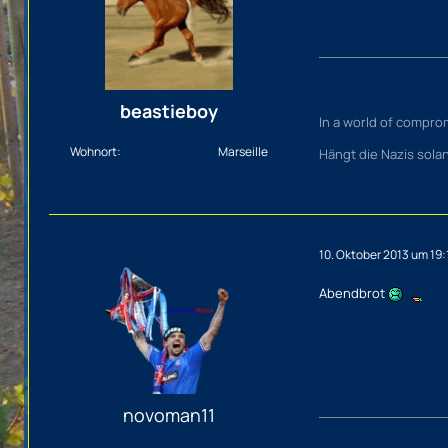
beastieboy
In a world of comprom
Wohnort
Marseille
Hängt die Nazis sola
10. Oktober 2013 um 19:
Abendbrot
novoman11