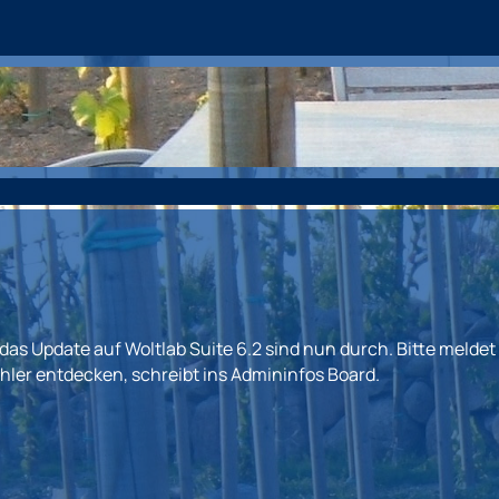
s Update auf Woltlab Suite 6.2 sind nun durch. Bitte meldet 
hler entdecken, schreibt ins Admininfos Board.