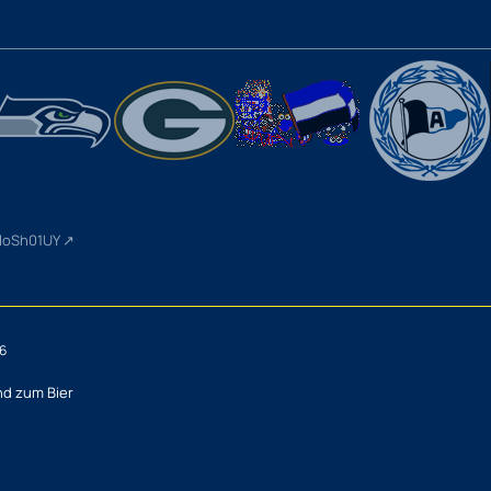
wloSh01UY
56
nd zum Bier