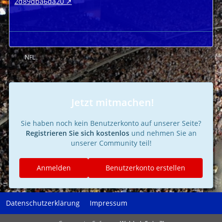
2d89dba6da20
NFL
Jetzt mitmachen!
Sie haben noch kein Benutzerkonto auf unserer Seite?
Registrieren Sie sich kostenlos
und nehmen Sie an
unserer Community teil!
Anmelden
Benutzerkonto erstellen
Datenschutzerklärung
Impressum