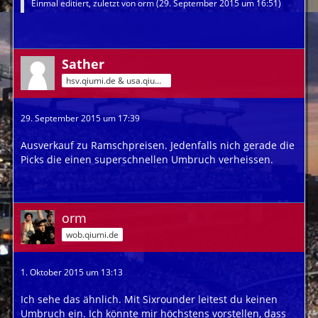
Einmal editiert, zuletzt von
orm
(
29. September 2015 um 16:51
)
Sather
hsv.qiumi.de & usa.qiumi.de
29. September 2015 um 17:39
Ausverkauf zu Ramschpreisen. Jedenfalls nich gerade die
Picks die einen superschnellen Umbruch verheissen.
orm
wob.qiumi.de
1. Oktober 2015 um 13:13
Ich sehe das ähnlich. Mit Sixrounder leitest du keinen
Umbruch ein. Ich könnte mir höchstens vorstellen, dass