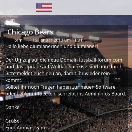
NFL
Chicago Bears
orm
16. Januar 2013 um 11:31
Hallo liebe qiumianerinen und qiumianer!
Der Umzug auf die neue Domain fussball-forum.com
und das Update auf Woltlab Suite 6.2 sind nun durch.
Bitte meldet euch neu an, damit ihr wieder rein
kommt.
Solltet ihr noch Fragen haben zur neuen Software
oder Fehler entdecken, schreibt ins Admininfos Board.
Danke!
Grüße
Euer Admin-Team