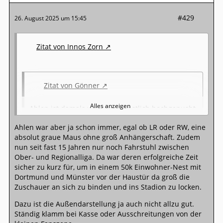
#429
26. August 2025 um 15:45
Zitat von Innos Zorn
Zitat von Gönner
Alles anzeigen
Ahlen ist damals von LR in künstlich hochgepusht
worden. Trotzdem hatten die meinen Respekt, als
Ahlen war aber ja schon immer, egal ob LR oder RW, eine
die nach dem Rückzug des Geldgebers versucht
absolut graue Maus ohne groß Anhängerschaft. Zudem
haben den Laden am Laufen zu halten. Immer
nun seit fast 15 Jahren nur noch Fahrstuhl zwischen
schade, wenn etwas ehrlich engagiertes dann
Ober- und Regionalliga. Da war deren erfolgreiche Zeit
nicht (mehr) funktioniert. Ist bei Wattenscheid ja
sicher zu kurz für, um in einem 50k Einwohner-Nest mit
auch immer ein Thema. Stadion, Einsatz und
Dortmund und Münster vor der Haustür da groß die
Fanszene gehören eigentlich eine Liga höher.
Zuschauer an sich zu binden und ins Stadion zu locken.
Nebebei bemerkt. Wie bescheuert ist eigentlich
Dazu ist die Außendarstellung ja auch nicht allzu gut.
der Spielplan für euch? Ist mir gerad erst beim
Ständig klamm bei Kasse oder Ausschreitungen von der
Blick auf die Zuschauerzahlen aufgefallen. Erst