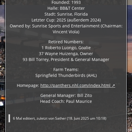
Founded: 1993
Halle: BB&T Center
Stadt: Sunrise, Florida
Letzter Cup: 2025 (außerdem 2024)
Owned by: Sunrise Sports and Entertainment (Chairman:
Vincent Viola)
Retired Numbers:
1 Roberto Luongo, Goalie
37 Wayne Huizenga, Owner
93 Bill Torrey, President & General Manager
Farm Teams:
Springfield Thunderbirds (AHL)
Homepage:
http://panthers.nhl.com/index.html
General Manager: Bill Zito
Head Coach: Paul Maurice
6 Mal editiert, zuletzt von
Sather
(
18. Juni 2025 um 10:18
)