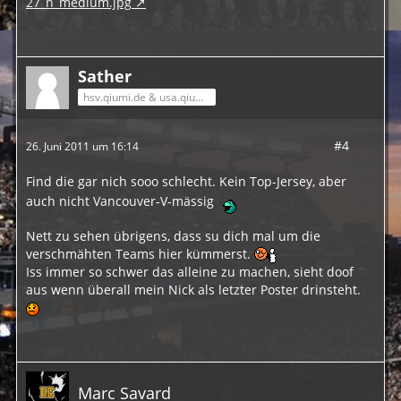
27_n_medium.jpg
Sather
hsv.qiumi.de & usa.qiumi.de
#4
26. Juni 2011 um 16:14
Find die gar nich sooo schlecht. Kein Top-Jersey, aber
auch nicht Vancouver-V-mässig
Nett zu sehen übrigens, dass su dich mal um die
verschmähten Teams hier kümmerst.
Iss immer so schwer das alleine zu machen, sieht doof
aus wenn überall mein Nick als letzter Poster drinsteht.
Marc Savard