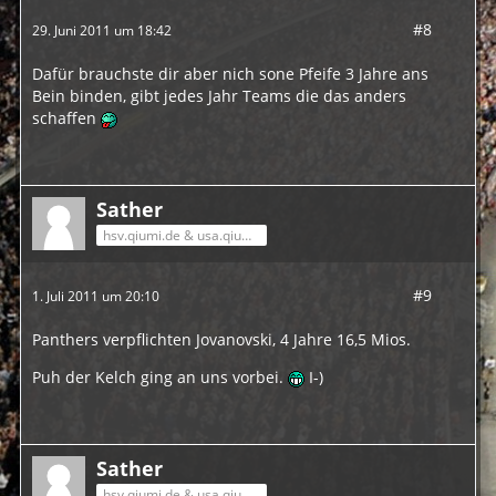
#8
29. Juni 2011 um 18:42
Dafür brauchste dir aber nich sone Pfeife 3 Jahre ans
Bein binden, gibt jedes Jahr Teams die das anders
schaffen
Sather
hsv.qiumi.de & usa.qiumi.de
#9
1. Juli 2011 um 20:10
Panthers verpflichten Jovanovski, 4 Jahre 16,5 Mios.
Puh der Kelch ging an uns vorbei.
I-)
Sather
hsv.qiumi.de & usa.qiumi.de