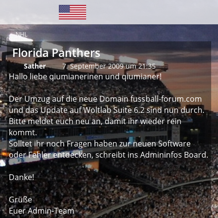
NHL
Florida Panthers
Sather
7. September 2009 um 21:35
Hallo liebe qiumianerinen und qiumianer!
Der Umzug auf die neue Domain fussball-forum.com
und das Update auf Woltlab Suite 6.2 sind nun durch.
Bitte meldet euch neu an, damit ihr wieder rein
kommt.
Solltet ihr noch Fragen haben zur neuen Software
oder Fehler entdecken, schreibt ins Admininfos Board.
Danke!
Grüße
Euer Admin-Team