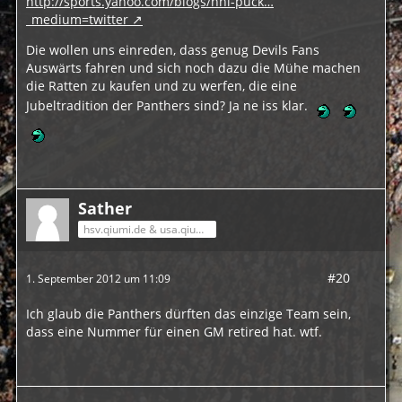
http://sports.yahoo.com/blogs/nhl-puck…
_medium=twitter
Die wollen uns einreden, dass genug Devils Fans
Auswärts fahren und sich noch dazu die Mühe machen
die Ratten zu kaufen und zu werfen, die eine
Jubeltradition der Panthers sind? Ja ne iss klar.
Sather
hsv.qiumi.de & usa.qiumi.de
#20
1. September 2012 um 11:09
Ich glaub die Panthers dürften das einzige Team sein,
dass eine Nummer für einen GM retired hat. wtf.