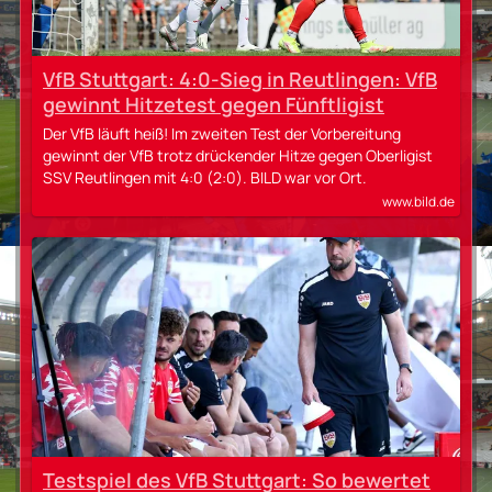
VfB Stuttgart: 4:0-Sieg in Reutlingen: VfB
gewinnt Hitzetest gegen Fünftligist
Der VfB läuft heiß! Im zweiten Test der Vorbereitung
gewinnt der VfB trotz drückender Hitze gegen Oberligist
SSV Reutlingen mit 4:0 (2:0). BILD war vor Ort.
www.bild.de
Testspiel des VfB Stuttgart: So bewertet