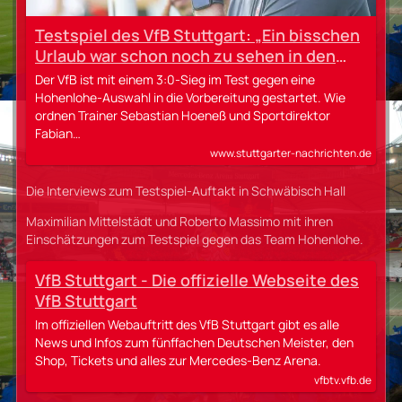
Testspiel des VfB Stuttgart: „Ein bisschen
Urlaub war schon noch zu sehen in den
Beinen“
Der VfB ist mit einem 3:0-Sieg im Test gegen eine
Hohenlohe-Auswahl in die Vorbereitung gestartet. Wie
ordnen Trainer Sebastian Hoeneß und Sportdirektor
Fabian…
www.stuttgarter-nachrichten.de
Die Interviews zum Testspiel-Auftakt in Schwäbisch Hall
Maximilian Mittelstädt und Roberto Massimo mit ihren
Einschätzungen zum Testspiel gegen das Team Hohenlohe.
VfB Stuttgart - Die offizielle Webseite des
VfB Stuttgart
Im offiziellen Webauftritt des VfB Stuttgart gibt es alle
News und Infos zum fünffachen Deutschen Meister, den
Shop, Tickets und alles zur Mercedes-Benz Arena.
vfbtv.vfb.de