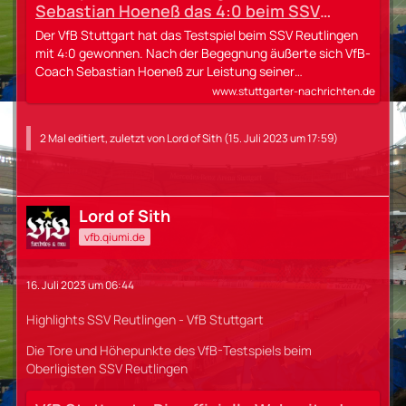
Sebastian Hoeneß das 4:0 beim SSV
Reutlingen
Der VfB Stuttgart hat das Testspiel beim SSV Reutlingen
mit 4:0 gewonnen. Nach der Begegnung äußerte sich VfB-
Coach Sebastian Hoeneß zur Leistung seiner…
www.stuttgarter-nachrichten.de
2 Mal editiert, zuletzt von
Lord of Sith
(
15. Juli 2023 um 17:59
)
Lord of Sith
vfb.qiumi.de
16. Juli 2023 um 06:44
Highlights SSV Reutlingen - VfB Stuttgart
Die Tore und Höhepunkte des VfB-Testspiels beim
Oberligisten SSV Reutlingen