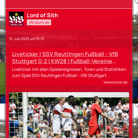
Lord of Sith
vfb.qiumi.de
15. Juli 2023 um 15:31
Liveticker | SSV Reutlingen Fußball - VfB
Stuttgart 0:2 | KW28 | Fußball-Vereine
Freundschaftsspiele 2023/24
Liveticker mit allen Spielereignissen, Toren und Statistiken
zum Spiel SSV Reutlingen Fußball - VfB Stuttgart
www.kicker.de