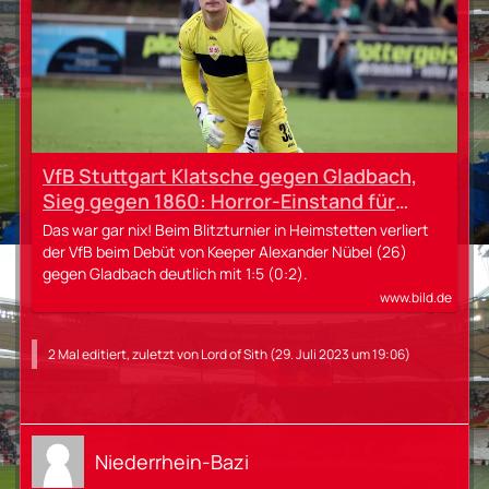
VfB Stuttgart Klatsche gegen Gladbach,
Sieg gegen 1860: Horror-Einstand für
Nübel im VfB-Dress
Das war gar nix! Beim Blitzturnier in Heimstetten verliert
der VfB beim Debüt von Keeper Alexander Nübel (26)
gegen Gladbach deutlich mit 1:5 (0:2).
www.bild.de
2 Mal editiert, zuletzt von
Lord of Sith
(
29. Juli 2023 um 19:06
)
Niederrhein-Bazi