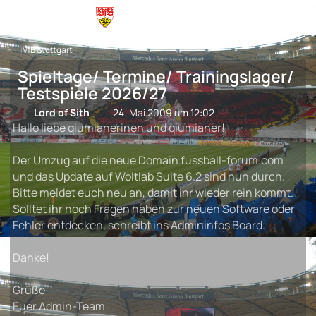
VfB Stuttgart
Spieltage/ Termine/ Trainingslager/
Testspiele 2026/27
Lord of Sith
24. Mai 2009 um 12:02
Hallo liebe qiumianerinen und qiumianer!
Der Umzug auf die neue Domain fussball-forum.com
und das Update auf Woltlab Suite 6.2 sind nun durch.
Bitte meldet euch neu an, damit ihr wieder rein kommt.
Solltet ihr noch Fragen haben zur neuen Software oder
Fehler entdecken, schreibt ins Admininfos Board.
Danke!
Grüße
Euer Admin-Team