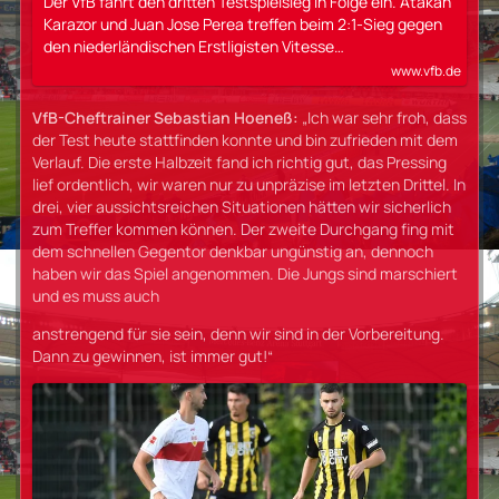
Der VfB fährt den dritten Testspielsieg in Folge ein. Atakan
Karazor und Juan Jose Perea treffen beim 2:1-Sieg gegen
den niederländischen Erstligisten Vitesse…
www.vfb.de
VfB-Cheftrainer Sebastian Hoeneß:
„Ich war sehr froh, dass
der Test heute stattfinden konnte und bin zufrieden mit dem
Verlauf. Die erste Halbzeit fand ich richtig gut, das Pressing
lief ordentlich, wir waren nur zu unpräzise im letzten Drittel. In
drei, vier aussichtsreichen Situationen hätten wir sicherlich
zum Treffer kommen können. Der zweite Durchgang fing mit
dem schnellen Gegentor denkbar ungünstig an, dennoch
haben wir das Spiel angenommen. Die Jungs sind marschiert
und es muss auch
anstrengend für sie sein, denn wir sind in der Vorbereitung.
Dann zu gewinnen, ist immer gut!“