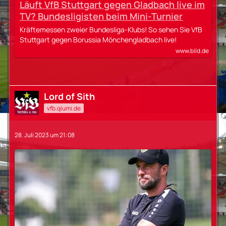
Läuft VfB Stuttgart gegen Gladbach live im
TV? Bundesligisten beim Mini-Turnier
Kräftemessen zweier Bundesliga-Klubs! So sehen Sie VfB
Stuttgart gegen Borussia Mönchengladbach live!
www.bild.de
Lord of Sith
vfb.qiumi.de
28. Juli 2023 um 21:08