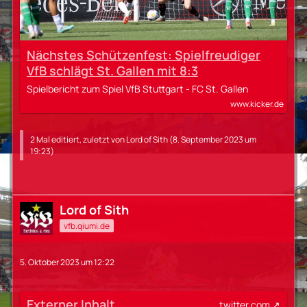
Nächstes Schützenfest: Spielfreudiger
VfB schlägt St. Gallen mit 8:3
Spielbericht zum Spiel VfB Stuttgart - FC St. Gallen
www.kicker.de
2 Mal editiert, zuletzt von
Lord of Sith
(
8. September 2023 um
19:23
)
Lord of Sith
vfb.qiumi.de
5. Oktober 2023 um 12:22
Externer Inhalt
twitter.com