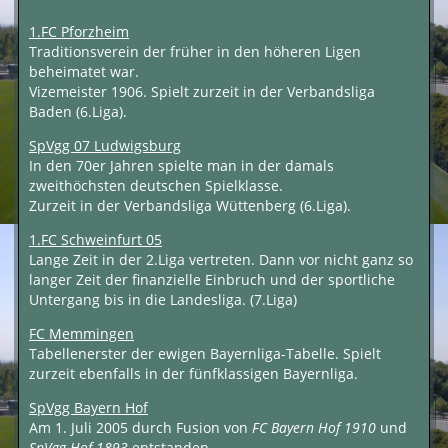
1.FC Pforzheim
Traditionsverein der früher in den höheren Ligen
beheimatet war.
Vizemeister 1906. Spielt zurzeit in der Verbandsliga
Baden (6.Liga).
SpVgg 07 Ludwigsburg
In den 70er Jahren spielte man in der damals
zweithöchsten deutschen Spielklasse.
Zurzeit in der Verbandsliga Wüttenberg (6.Liga).
1.FC Schweinfurt 05
Lange Zeit in der 2.Liga vertreten. Dann vor nicht ganz so
langer Zeit der finanzielle Einbruch und der sportliche
Untergang bis in die Landesliga. (7.Liga)
FC Memmingen
Tabellenerster der ewigen Bayernliga-Tabelle. Spielt
zurzeit ebenfalls in der fünfklassigen Bayernliga.
SpVgg Bayern Hof
Am 1. Juli 2005 durch Fusion von
FC Bayern Hof 1910
und
SpVgg Hof 1893
entstanden.