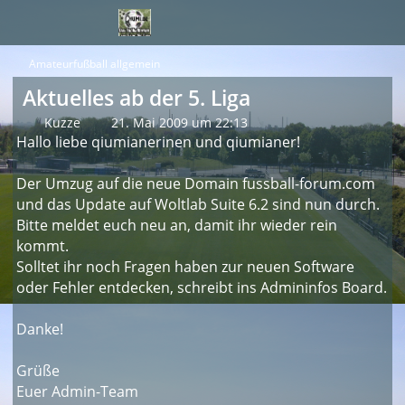
Amateurfußball allgemein
Aktuelles ab der 5. Liga
Kuzze
21. Mai 2009 um 22:13
Hallo liebe qiumianerinen und qiumianer!
Der Umzug auf die neue Domain fussball-forum.com
und das Update auf Woltlab Suite 6.2 sind nun durch.
Bitte meldet euch neu an, damit ihr wieder rein
kommt.
Solltet ihr noch Fragen haben zur neuen Software
oder Fehler entdecken, schreibt ins Admininfos Board.
Danke!
Grüße
Euer Admin-Team