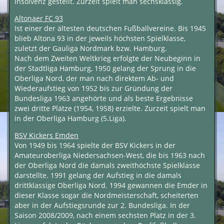
Insolvenz gestellt. Zurzeit spielt man sechsklassig.
Altonaer FC 93
Ist einer der ältesten deutschen Fußballvereine. Bis 1945
blieb Altona 93 in der jeweils höchsten Spielklasse,
zuletzt der Gauliga Nordmark bzw. Hamburg.
Nach dem Zweiten Weltkrieg erfolgte der Neubeginn in
der Stadtliga Hamburg, 1950 gelang der Sprung in die
Oberliga Nord, der man nach direktem Ab- und
Wiederaufstieg von 1952 bis zur Gründung der
Bundesliga 1963 angehörte und als beste Ergebnisse
zwei dritte Plätze (1954, 1958) erzielte. Zurzeit spielt man
in der Oberliga Hamburg (5.Liga).
BSV Kickers Emden
Von 1949 bis 1964 spielte der BSV Kickers in der
Amateuroberliga Niedersachsen-West, die bis 1963 nach
der Oberliga Nord die damals zweithöchste Spielklasse
darstellte. 1991 gelang der Aufstieg in die damals
drittklassige Oberliga Nord. 1994 gewannen die Emder in
dieser Klasse sogar die Nordmeisterschaft, scheiterten
aber in der Aufstiegsrunde zur 2. Bundesliga. In der
Saison 2008/2009, nach einem sechsten Platz in der 3.