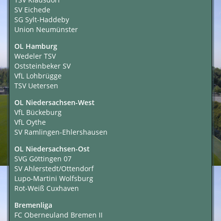
SV Eichede
SG Sylt-Haddeby
Union Neumünster
OL Hamburg
Wedeler TSV
Oststeinbeker SV
VfL Lohbrügge
TSV Uetersen
OL Niedersachsen-West
VfL Bückeburg
VfL Oythe
SV Ramlingen-Ehlershausen
OL Niedersachsen-Ost
SVG Göttingen 07
SV Ahlerstedt/Ottendorf
Lupo-Martini Wolfsburg
Rot-Weiß Cuxhaven
Bremenliga
FC Oberneuland Bremen II