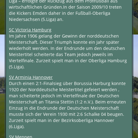
Liga – erfolgte der Rückzug aus dem Profifußball aus
wirtschaftlichen Gründen.In der Saison 2009/10 treten
die Kickers Emden daher in der Fußball-Oberliga
Niedersachsen (5.Liga) an.
SC Victoria Hamburg
Im Jahre 1906 gelang der Gewinn der norddeutschen
Meisterschaft. Dieser Triumph konnte ein Jahr später
wiederholt werden. In der Endrunde um den deutschen
Meistertitel scheiterte das Team jedoch jeweils im
Viertelfinale. Zurzeit spielt man in der Oberliga Hamburg
(5.Liga).
SV Arminia Hannover
Durch einen 2:1-Finalsieg über Borussia Harburg konnte
1920 der Norddeutsche Meistertitel gefeiert werden ,
man scheiterte jedoch im Viertelfinale der Deutschen
Meisterschaft an Titania Stettin (1:2 n.V.). Beim erneuten
Einzug in die Endrunde der Deutschen Meisterschaft
musste sich der Verein 1930 mit 2:6 Schalke 04 beugen.
Zurzeit spielt man in der Bezirksoberliga Hannover
(6.Liga).
SV Meppen