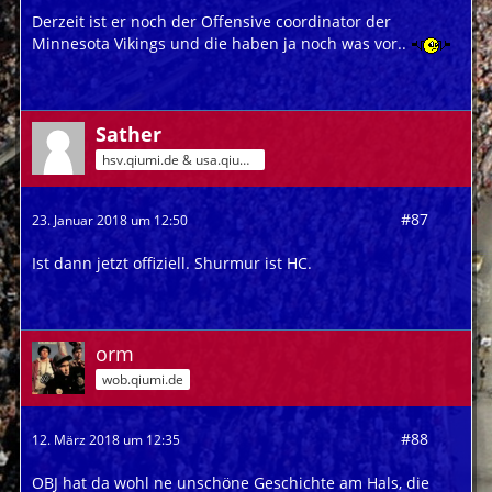
Derzeit ist er noch der Offensive coordinator der
Minnesota Vikings und die haben ja noch was vor..
Sather
hsv.qiumi.de & usa.qiumi.de
#87
23. Januar 2018 um 12:50
Ist dann jetzt offiziell. Shurmur ist HC.
orm
wob.qiumi.de
#88
12. März 2018 um 12:35
OBJ hat da wohl ne unschöne Geschichte am Hals, die