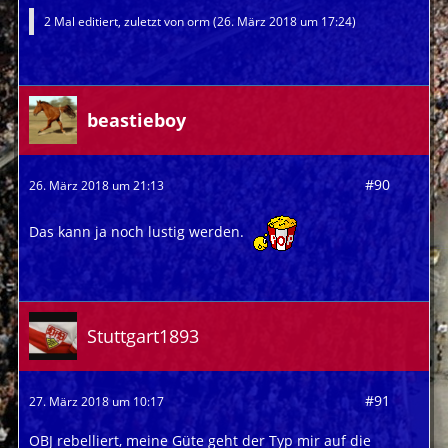
2 Mal editiert, zuletzt von
orm
(
26. März 2018 um 17:24
)
beastieboy
#90
26. März 2018 um 21:13
Das kann ja noch lustig werden.
Stuttgart1893
#91
27. März 2018 um 10:17
OBJ rebelliert, meine Güte geht der Typ mir auf die