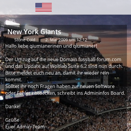
NFL
New York Giants
Stone Cold
2. Mai 2009 um 12:12
Hallo liebe qiumianerinen und qiumianer!
Der Umzug auf die neue Domain fussball-forum.com
und das Update auf Woltlab Suite 6.2 sind nun durch.
Bitte meldet euch neu an, damit ihr wieder rein
kommt.
Solltet ihr noch Fragen haben zur neuen Software
oder Fehler entdecken, schreibt ins Admininfos Board.
Danke!
Grüße
Euer Admin-Team