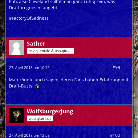
Puh, also Cleveland sollte man ganz ruhig sein, was
Draftprognosen angeht.
#FactoryOfSadness
Sather
hsv.qiumi.de & usa.qiumi.de
#99
27. April 2018 um 10:55
Man könnte auch sagen, deren Fans haben Erfahrung mit
Draft-Busts.
WolfsburgerJung
wob.qiumi.de
#100
27. April 2018 um 12:58