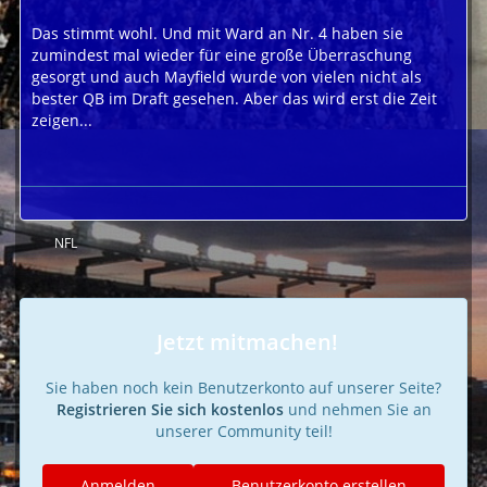
Das stimmt wohl. Und mit Ward an Nr. 4 haben sie
zumindest mal wieder für eine große Überraschung
gesorgt und auch Mayfield wurde von vielen nicht als
bester QB im Draft gesehen. Aber das wird erst die Zeit
zeigen...
NFL
Jetzt mitmachen!
Sie haben noch kein Benutzerkonto auf unserer Seite?
Registrieren Sie sich kostenlos
und nehmen Sie an
unserer Community teil!
Anmelden
Benutzerkonto erstellen