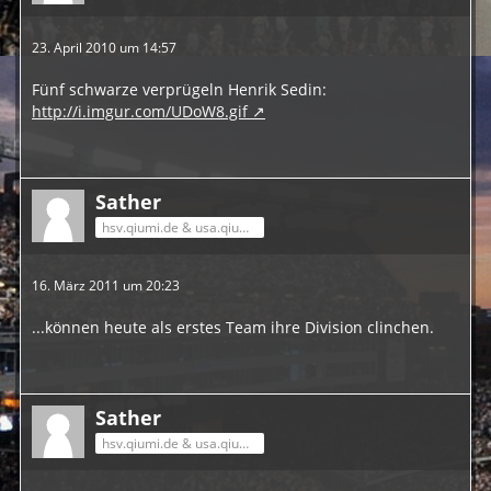
23. April 2010 um 14:57
Fünf schwarze verprügeln Henrik Sedin:
http://i.imgur.com/UDoW8.gif
Sather
hsv.qiumi.de & usa.qiumi.de
16. März 2011 um 20:23
...können heute als erstes Team ihre Division clinchen.
Sather
hsv.qiumi.de & usa.qiumi.de