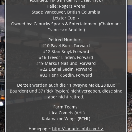
Founded: 1945 (in der NHL seit 1970)
Halle: Rogers Arena
Stadt: Vancouver, British Columbia
Letzter Cup: -
Owned by: Canucks Sports & Entertainment (Chairman:
Francesco Aquilini)
Retired Numbers:
#10 Pavel Bure, Forward
#12 Stan Smyl, Forward
#16 Trevor Linden, Forward
#19 Markus Näslund, Forward
#22 Daniel Sedin, Forward
#33 Henrik Sedin, Forward
Derzeit werden auch die 11 (Wayne Maki), 28 (Luc
Bourdon) und 37 (Rick Rypien) nicht vergeben, diese sind
aber nicht retired.
Farm Teams:
Utica Comets (AHL)
Kalamazoo Wings (ECHL)
Homepage:
http://canucks.nhl.com/