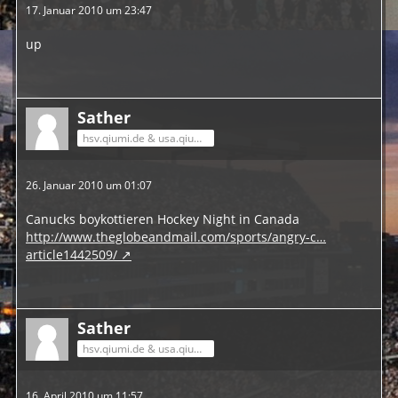
17. Januar 2010 um 23:47
up
Sather
hsv.qiumi.de & usa.qiumi.de
26. Januar 2010 um 01:07
Canucks boykottieren Hockey Night in Canada
http://www.theglobeandmail.com/sports/angry-c…
article1442509/
Sather
hsv.qiumi.de & usa.qiumi.de
16. April 2010 um 11:57