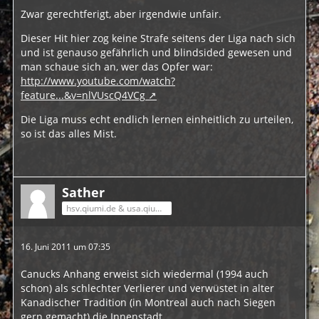
Zwar gerechtferigt, aber irgendwie unfair.
Dieser Hit hier zog keine Strafe seitens der Liga nach sich
und ist genauso gefährlich und blindsided gewesen und
man schaue sich an, wer das Opfer war:
http://www.youtube.com/watch?
feature...&v=nlVUscQ4VCg
Die Liga muss echt endlich lernen einheitlich zu urteilen,
so ist das alles Mist.
Sather
hsv.qiumi.de & usa.qiumi.de
16. Juni 2011 um 07:35
Canucks Anhang erweist sich wiedermal (1994 auch
schon) als schlechter Verlierer und verwüstet in alter
Kanadischer Tradition (in Montreal auch nach Siegen
gern gemacht) die Innenstadt.