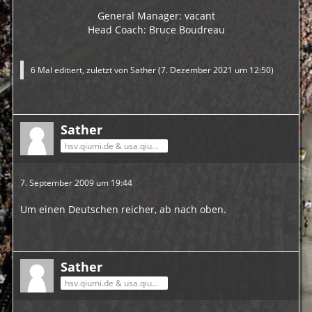
General Manager: vacant
Head Coach: Bruce Boudreau
6 Mal editiert, zuletzt von
Sather
(
7. Dezember 2021 um 12:50
)
Sather
hsv.qiumi.de & usa.qiumi.de
7. September 2009 um 19:44
Um einen Deutschen reicher, ab nach oben.
Sather
hsv.qiumi.de & usa.qiumi.de