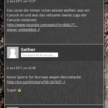
2. Juni 2011 um 12:37
Füe Leute die immer schon wissen wollten, was ein
Canuck ist und was das seltsame zweite Logo der
Canucks bedeutet:
http://www.youtube.com/watch?v=d6bL7T…
player_embedded
Sather
hsv.qiumi.de & usa.qiumi.de
2. Juni 2011 um 23:40
Keine Sperre für Burrows wegen Beissattacke:
http://tsn.ca/nhl/story/?id=367657
Super