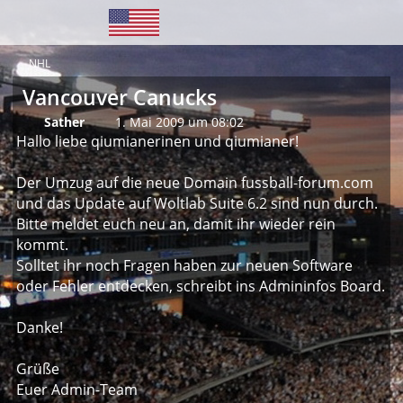
NHL
Vancouver Canucks
Sather
1. Mai 2009 um 08:02
Hallo liebe qiumianerinen und qiumianer!
Der Umzug auf die neue Domain fussball-forum.com
und das Update auf Woltlab Suite 6.2 sind nun durch.
Bitte meldet euch neu an, damit ihr wieder rein
kommt.
Solltet ihr noch Fragen haben zur neuen Software
oder Fehler entdecken, schreibt ins Admininfos Board.
Danke!
Grüße
Euer Admin-Team