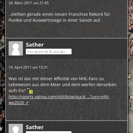
26. März 2011 um 21:45
..stellten gerade einen neuen Franchise Rekord für
Punkte und Auswärtssiege in einer Saison auf.
Sather
hsv.qiumi.de & usa.qiumi.de
10. April 2011 um 15:31
Was ist das mit dieser Affinität von NHL-Fans zu
Lebewesen aus dem Meer und dem werfen derselben
aufs Eis?
http://sports.yahoo.com/nhl/blog/puck_…?urn=nhl-
wp2020
Sather