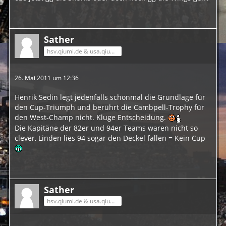
Sather
hsv.qiumi.de & usa.qiumi.de
26. Mai 2011 um 12:36
Henrik Sedin legt jedenfalls schonmal die Grundlage für
den Cup-Triumph und berührt die Cambpell-Trophy für
den West-Champ nicht. Kluge Entscheidung.
Die Kapitäne der 82er und 94er Teams waren nicht so
clever, Linden lies 94 sogar den Deckel fallen = Kein Cup
Sather
hsv.qiumi.de & usa.qiumi.de