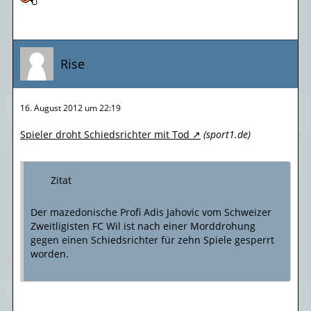
Rise
16. August 2012 um 22:19
Spieler droht Schiedsrichter mit Tod
(sport1.de)
Zitat
Der mazedonische Profi Adis Jahovic vom Schweizer
Zweitligisten FC Wil ist nach einer Morddrohung
gegen einen Schiedsrichter für zehn Spiele gesperrt
worden.