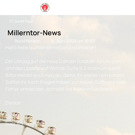
FC Sankt Pauli
Millerntor-News
Rocktheflash
16. April 2009 um 16:03
Hallo liebe qiumianerinen und qiumianer!
Der Umzug auf die neue Domain fussball-forum.com
und das Update auf Woltlab Suite 6.2 sind nun durch.
Bitte meldet euch neu an, damit ihr wieder rein kommt.
Solltet ihr noch Fragen haben zur neuen Software oder
Fehler entdecken, schreibt ins Admininfos Board.
Danke!
Grüße
Euer Admin-Team