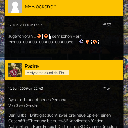
M-Blöckchen
#63
17. Juni 2009 um 13:23
Jugend voran...
sehr schön Herr
rrrruuuuuuuuuuuuuuuuuuuuuuuudd...
Padre
***dynamo.qiumi.de-Ehrenmod***
#64
17. Juni 2009 um 22:40
Dynamo braucht neues Personal
Von Sven Geisler
Der Fußball-Drittligist sucht zwei, drei neue Spieler, einen
Geschäftsführer und bis zu zwölf Kandidaten für den
Aufsichtsrat. Beim Fußball-Drittligisten SG Dynamo Dresden