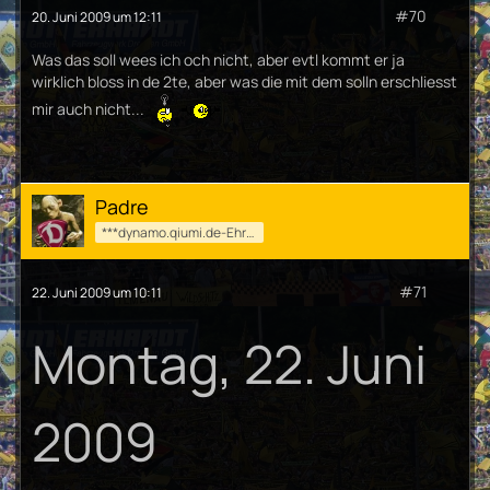
#70
20. Juni 2009 um 12:11
Was das soll wees ich och nicht, aber evtl kommt er ja
wirklich bloss in de 2te, aber was die mit dem solln erschliesst
mir auch nicht...
Padre
***dynamo.qiumi.de-Ehrenmod***
#71
22. Juni 2009 um 10:11
Montag, 22. Juni
2009