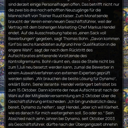
sind derzeit einige Personalfragen offen. Das betrifft nicht nur
die zwei bis drei noch erhofften Neuzugänge für die
Mannschaft von Trainer Ruud Kaiser. Zum Monatsende
braucht der Verein einen neuen Geschäftsführer, weil der
Vertrag mit dem bisherigen Marketing-Chef Markus Hendel
endet. Auf die Ausschreibung habe es „einen Sack voll
Bewerbungen“ gegeben, sagt Thomas Bohn. „Davon kommen
fünf bis sechs Kandidaten aufgrund ihrer Qualifikation in die
engere Wahl“, sagt der nach dem Rücktritt des
Aufsichtsrates amtierende Vorsitzende des
Kontrollgremiums. Bohn räumt ein, dass die Stelle nicht bis
zum 1.Juli neu besetzt werden kann, zumal die Bewerber in
einem Auswahlverfahren von externen Experten geprüft
werden sollen. „Wir brauchen die beste Lösung für Dynamo“,
erklärt Bohn. Seine Variante: Hendel verlängert befristet bis
zum 15.Oktober. Dann könnte der neue Aufsichtsrat nach der
Wahl auf der Mitgliederversammlung am 2.Oktober über die
Geschäftsführung entscheiden. „Ich bin grundsätzlich dazu
bereit, Dynamo zu helfen“, sagt Hendel, „aber ich will Klarheit,
wie es danach für mich weitergehen soll. So oder so.“ Sein
Abschied nach zehn Jahren bei Dynamo, seit Oktober 2003
als Geschäftsführer, dürfte nach der Übergangszeit ohnehin