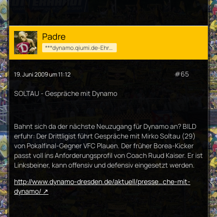
Padre
***dynamo.qiumi.de-Ehrenmod***
#65
19. Juni 2009 um 11:12
SOLTAU - Gespräche mit Dynamo
Bahnt sich da der nächste Neuzugang für Dynamo an? BILD
erfuhr: Der Drittligist führt Gespräche mit Mirko Soltau (29)
von Pokalfinal-Gegner VFC Plauen. Der früher Borea-Kicker
passt voll ins Anforderungsprofil von Coach Ruud Kaiser. Er ist
Linksbeiner, kann offensiv und defensiv eingesetzt werden.
http://www.dynamo-dresden.de/aktuell/presse…che-mit-
dynamo/