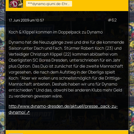
***dynamo.qiumi.de-Ehrenmod***
#62
17. Juni 2009 um 10:57
Koch & Klippel kommen im Doppelpack zu Dynamo
Dynamo hat die Neuzugänge zwei und drei für die kommende
Saison unter Dach und Fach. Stürmer Robert Koch (23) und
Verteidiger Christoph Klippel (22) kommen ablösefrei vom
Oberligisten SC Borea Dresden, unterschrieben für ein Jahr
plus Option. Das Duo ist zunächst für die zweite Mannschaft
vorgesehen, die nach dem Aufstieg in der Oberliga spielt
Koch: "Aber wir wollen uns schnellstmöglich für die Drittliga-
Mannschaft anbieten. Deshalb haben wir uns für Dynamo
entschieden " Und das, obwohl bei anderen Klubs mehr Geld
zu verdienen gewesen wäre.
http://www.dynamo-dresden.de/aktuell/presse…pack-zu-
dynamo/