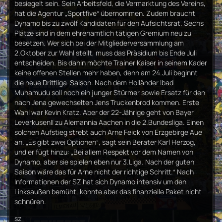
besiegelt sein. Sein Arbeitsfeld, die Vermarktung des Vereins,
hat die Agentur „Sportfive“ übernommen. Zudem braucht
Dynamo bis zu zwölf Kandidaten für den Aufsichtsrat. Sechs
Plätze sind in dem ehrenamtlich tätigen Gremium neu zu
besetzen. Wer sich bei der Mitgliederversammlung am
2.Oktober zur Wahl stellt, muss das Präsidium bis Ende Juli
entscheiden. Bis dahin möchte Trainer Kaiser in seinem Kader
keine offenen Stellen mehr haben, denn am 24.Juli beginnt
die neue Drittliga-Saison. Nach dem Holländer Ibad
Muhamudu soll noch ein junger Stürmer sowie Ersatz für den
nach Jena gewechselten Jens Truckenbrod kommen. Erste
Wahl war Kevin Kratz. Aber der 22-Jährige geht von Bayer
LeverkusenII zu Alemannia Aachen in die 2.Bundesliga. Einen
solchen Aufstieg strebt auch Arne Feick von Erzgebirge Aue
an. „Es gibt zwei Optionen“, sagt sein Berater Karl Herzog,
und er fügt hinzu: „Bei allem Respekt vor dem Namen von
Dynamo, aber sie spielen eben nur 3.Liga. Nach der guten
Saison wäre das für Arne nicht der richtige Schritt.“ Nach
Informationen der SZ hat sich Dynamo intensiv um den
Linksaußen bemüht, konnte aber das finanzielle Paket nicht
schnüren.
sz