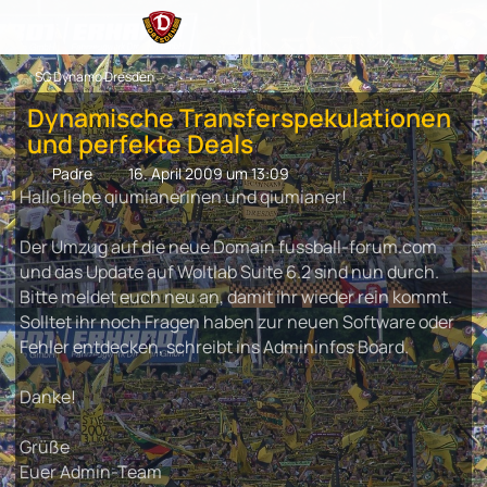
SG Dynamo Dresden
Dynamische Transferspekulationen
und perfekte Deals
Padre
16. April 2009 um 13:09
Hallo liebe qiumianerinen und qiumianer!
Der Umzug auf die neue Domain fussball-forum.com
und das Update auf Woltlab Suite 6.2 sind nun durch.
Bitte meldet euch neu an, damit ihr wieder rein kommt.
Solltet ihr noch Fragen haben zur neuen Software oder
Fehler entdecken, schreibt ins Admininfos Board.
Danke!
Grüße
Euer Admin-Team