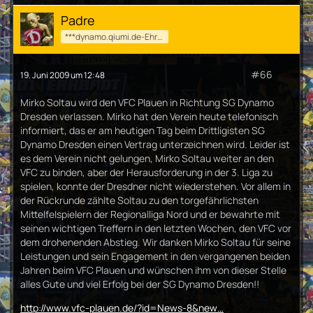
Padre
***dynamo.qiumi.de-Ehrenmod***
#66
19. Juni 2009 um 12:48
Mirko Soltau wird den VFC Plauen in Richtung SG Dynamo
Dresden verlassen. Mirko hat den Verein heute telefonisch
informiert, das er am heutigen Tag beim Drittligisten SG
Dynamo Dresden einen Vertrag unterzeichnen wird. Leider ist
es dem Verein nicht gelungen, Mirko Soltau weiter an den
VFC zu binden, aber der Herausforderung in der 3. Liga zu
spielen, konnte der Dresdner nicht wiederstehen. Vor allem in
der Rückrunde zählte Soltau zu den torgefährlichsten
Mittelfelspielern der Regionalliga Nord und er bewahrte mit
seinen wichtigen Treffern in den letzten Wochen, den VFC vor
dem drohenenden Abstieg. Wir danken Mirko Soltau für seine
Leistungen und sein Engagement in den vergangenen beiden
Jahren beim VFC Plauen und wünschen ihm von dieser Stelle
alles Gute und viel Erfolg bei der SG Dynamo Dresden!!
http://www.vfc-plauen.de/?id=News-8&new…