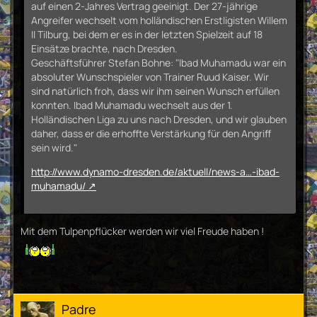
auf einen 2-Jahres Vertrag geeinigt. Der 27-jährige
Angreifer wechselt vom holländischen Erstligisten Willem
II Tilburg, bei dem er es in der letzten Spielzeit auf 18
Einsätze brachte, nach Dresden.
Geschäftsführer Stefan Bohne:
"Ibad Muhamadu war ein
absoluter Wunschspieler von Trainer Ruud Kaiser. Wir
sind natürlich froh, dass wir ihm seinen Wunsch erfüllen
konnten. Ibad Muhamadu wechselt aus der 1.
Holländischen Liga zu uns nach Dresden, und wir glauben
daher, dass er die erhoffte Verstärkung für den Angriff
sein wird."
http://www.dynamo-dresden.de/aktuell/news-a…-ibad-
muhamadu/
Mit dem Tulpenpflücker werden wir viel Freude haben !
Padre