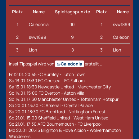
Platz
Name
Spieltagspunkte
Platz
Name
1
Caledonia
10
1
svw1899
2
svw1899
9
2
Caledonia
3
Lion
8
3
Lion
Insel-Tippspiel wird von
Caledonia
erstellt ...
Fr 12.01. 20:45 FC Burnley - Luton Town
Sa 13.01. 13:30 FC Chelsea - FC Fulham
Sa 13.01. 18:30 Newcastle United - Manchester City
So 14.01. 15:00 FC Everton - Aston Villa
So 14.01. 17:30 Manchester United - Tottenham Hotspur
Sa 20.01. 13:30 FC Arsenal - Crystal Palace
Sa 20.01. 18:30 FC Brentford - Nottingham Forest
So 21.01. 15:00 Sheffield United - West Ham United
So 21.01. 17:30 AFC Bournemouth - FC Liverpool
Mo 22.01. 20:45 Brighton & Hove Albion - Wolverhampton
Wanderers