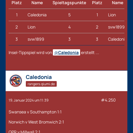
Platz
Name
Spieltagspunkte
Platz
Name
1
Caledonia
5
1
Lion
2
Lion
4
2
svw1899
3
svw1899
3
3
Caledonia
Insel-Tippspiel wird von
Caledonia
erstellt ...
Caledonia
rangers.qiumi.de
#4.250
19. Januar 2024 um 11:39
Swansea v Southampton 1:1
Norwich v West Bromwich 2:1
QPR v Millwall 2:1