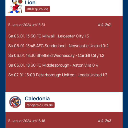
Online
Lion
1860.qiumi.de
#4.242
5. Januar 2024 um 15:51
Sa 06.01. 13:30 FC Milwall - Leicester City 1:3
Sa 06.01. 13:45 AFC Sunderland - Newcastle United 0:2
Sa 06.01. 18:30 Sheffield Wednesday - Cardiff City 1:2
Sa 06.01. 18:30 FC Middlesbrough - Aston Villa 0:4
So 07.01. 15:00 Peterborough United - Leeds United 1:3
Caledonia
rangers.qiumi.de
#4.243
5. Januar 2024 um 16:18