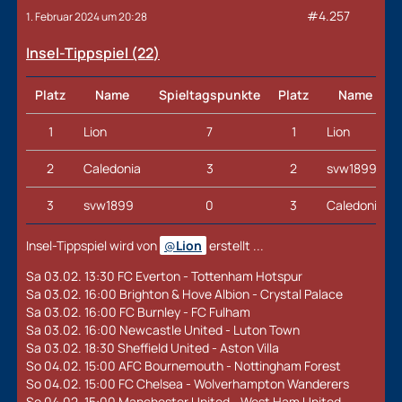
#4.257
1. Februar 2024 um 20:28
Insel-Tippspiel (22
)
Platz
Name
Spieltagspunkte
Platz
Name
1
Lion
7
1
Lion
2
Caledonia
3
2
svw1899
3
svw1899
0
3
Caledonia
Insel-Tippspiel wird von
Lion
erstellt ...
Sa 03.02. 13:30 FC Everton - Tottenham Hotspur
Sa 03.02. 16:00 Brighton & Hove Albion - Crystal Palace
Sa 03.02. 16:00 FC Burnley - FC Fulham
Sa 03.02. 16:00 Newcastle United - Luton Town
Sa 03.02. 18:30 Sheffield United - Aston Villa
So 04.02. 15:00 AFC Bournemouth - Nottingham Forest
So 04.02. 15:00 FC Chelsea - Wolverhampton Wanderers
So 04.02. 15:00 Manchester United - West Ham United