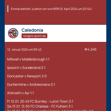
Einmal editiert, zuletzt von
svw1899
(
6. April 2024 um 20:54
)
Caledonia
rangers.qiumi.de
#4.246
12. Januar 2024 um 09:42
Millwall v Middlesbrough 1:1
Ipswich v Sunderland 2:1
Doncaster v Newport 2:0
Dunfermline v Airdrieonians 2:1
Arbroath v Ayr 1:1
Fr 12.01. 20:45 FC Burnley - Luton Town 2:1
Sa 13.01. 13:30 FC Chelsea - FC Fulham 3:1