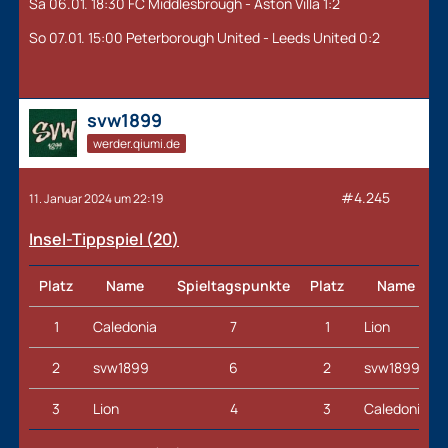
Sa 06.01. 18:30 FC Middlesbrough - Aston Villa 1:2
So 07.01. 15:00 Peterborough United - Leeds United 0:2
svw1899
werder.qiumi.de
#4.245
11. Januar 2024 um 22:19
Insel-Tippspiel (20
)
Platz
Name
Spieltagspunkte
Platz
Name
1
Caledonia
7
1
Lion
2
svw1899
6
2
svw1899
3
Lion
4
3
Caledonia