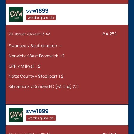
svw1899
werder.qiumi.de
#4.252
20. Januar 2024 um 13:42
Swansea v Southampton -:-
Norwich v West Bromwich 1:2
QPR v Millwall 1:2
Notts County v Stockport 1:2
Kilmarnock v Dundee FC (FA Cup) 2:1
svw1899
werder.qiumi.de