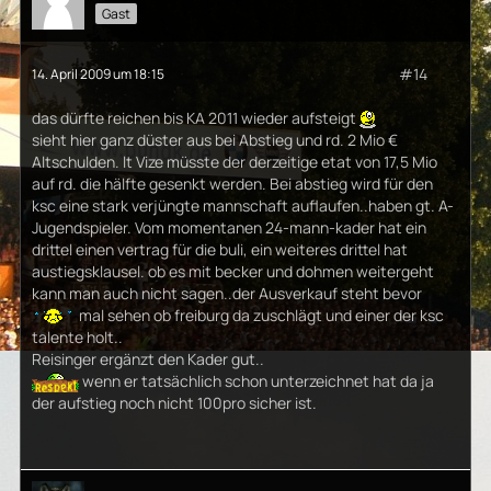
Gast
#14
14. April 2009 um 18:15
das dürfte reichen bis KA 2011 wieder aufsteigt
sieht hier ganz düster aus bei Abstieg und rd. 2 Mio €
Altschulden. lt Vize müsste der derzeitige etat von 17,5 Mio
auf rd. die hälfte gesenkt werden. Bei abstieg wird für den
ksc eine stark verjüngte mannschaft auflaufen..haben gt. A-
Jugendspieler. Vom momentanen 24-mann-kader hat ein
drittel einen vertrag für die buli, ein weiteres drittel hat
austiegsklausel. ob es mit becker und dohmen weitergeht
kann man auch nicht sagen..der Ausverkauf steht bevor
mal sehen ob freiburg da zuschlägt und einer der ksc
talente holt..
Reisinger ergänzt den Kader gut..
wenn er tatsächlich schon unterzeichnet hat da ja
der aufstieg noch nicht 100pro sicher ist.