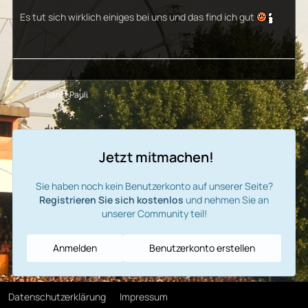
Es tut sich wirklich einiges bei uns und das find ich gut
FC Sankt Pauli
Jetzt mitmachen!
Sie haben noch kein Benutzerkonto auf unserer Seite?
Registrieren Sie sich kostenlos
und nehmen Sie an
unserer Community teil!
Anmelden
Benutzerkonto erstellen
Datenschutzerklärung
Impressum