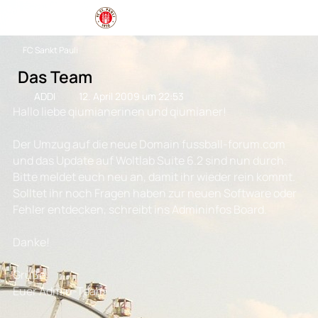
FC Sankt Pauli
Das Team
ADDI
12. April 2009 um 22:53
Hallo liebe qiumianerinen und qiumianer!
Der Umzug auf die neue Domain fussball-forum.com
und das Update auf Woltlab Suite 6.2 sind nun durch.
Bitte meldet euch neu an, damit ihr wieder rein kommt.
Solltet ihr noch Fragen haben zur neuen Software oder
Fehler entdecken, schreibt ins Admininfos Board.
Danke!
Grüße
Euer Admin-Team