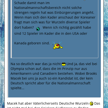
Schade damit man im
Nationalmannschaftsbereich nicht solche
strengen regeln hat was Einbürgerungen angeht.
Wenn man sich den Kader anschaut der Koreaner
fragt man sich was für Wurzeln diverse Spieler
dort haben?
Wenn ich richtig gezählt habe
sind 12 Spieler im Kader die in den USA oder
Kanada geboren sind.
Na so deutlich war das ja nicht
Und ja, das viel bei
Olympia schon auf, dass die im Prinzip nur aus
Amerikanern und Canadiern bestehen. Wobei Brooks
Macek bei uns ja auch so ein Kandidat ist, der kein
Deutsch spricht aber für die Nationalmannschaft
spielte...
Macek hat aber Väterlicherseits Deutsche Wurzeln
Das