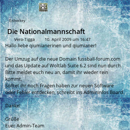
Eishockey
Die Nationalmannschaft
Vero-Tigga
10. April 2009 um 16:47
Hallo liebe qiumianerinen und qiumianer!
Der Umzug auf die neue Domain fussball-forum.com
und das Update auf Woltlab Suite 6.2 sind nun durch.
Bitte meldet euch neu an, damit ihr wieder rein
kommt.
Solltet ihr noch Fragen haben zur neuen Software
oder Fehler entdecken, schreibt ins Admininfos Board.
Danke!
Grüße
Euer Admin-Team