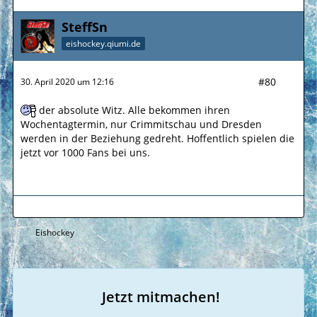
SteffSn
eishockey.qiumi.de
#80
30. April 2020 um 12:16
der absolute Witz. Alle bekommen ihren
Wochentagtermin, nur Crimmitschau und Dresden
werden in der Beziehung gedreht. Hoffentlich spielen die
jetzt vor 1000 Fans bei uns.
Eishockey
Jetzt mitmachen!