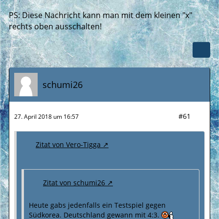
PS: Diese Nachricht kann man mit dem kleinen "x"
rechts oben ausschalten!
schumi26
#61
27. April 2018 um 16:57
Zitat von Vero-Tigga
Zitat von schumi26
Heute gabs jedenfalls ein Testspiel gegen
Südkorea. Deutschland gewann mit 4:3.