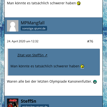
Man könnte es tatsächlich schwerer haben
MPMangfall
sonstige.qiumi.de
#76
24. April 2020 um 12:32
Zitat von SteffSn
Man könnte es tatsächlich schwerer haben
Waren alle bei der letzten Olympiade Kanonenfutter.
SteffSn
eishockey.qiumi.de