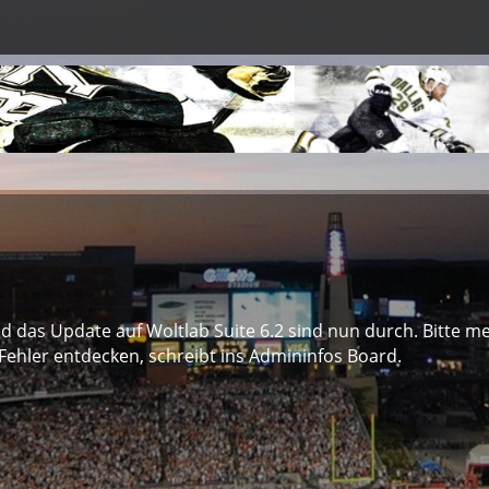
das Update auf Woltlab Suite 6.2 sind nun durch. Bitte me
Fehler entdecken, schreibt ins Admininfos Board.