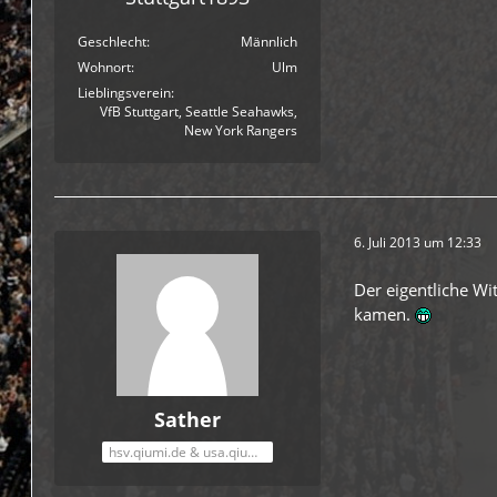
Geschlecht
Männlich
Wohnort
Ulm
Lieblingsverein
VfB Stuttgart, Seattle Seahawks,
New York Rangers
6. Juli 2013 um 12:33
Der eigentliche Wi
kamen.
Sather
hsv.qiumi.de & usa.qiumi.de