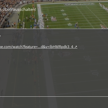
ts oben ausschalten!
7
ube.com/watch?feature=…d&v=lbHMRpdk3_4