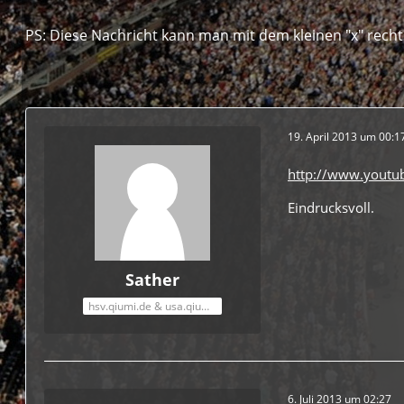
PS: Diese Nachricht kann man mit dem kleinen "x" rech
19. April 2013 um 00:1
http://www.yout
Eindrucksvoll.
Sather
hsv.qiumi.de & usa.qiumi.de
6. Juli 2013 um 02:27