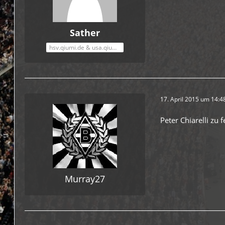
Sather
hsv.qiumi.de & usa.qiumi.de
17. April 2015 um 14:4
Peter Chiarelli zu
Murray27