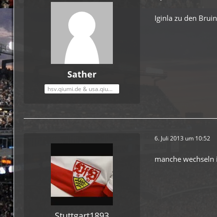
Iginla zu den Brui
Sather
hsv.qiumi.de & usa.qiumi.de
6. Juli 2013 um 10:52
manche wechseln i
Stuttgart1893