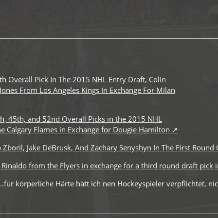
th Overall Pick In The 2015 NHL Entry Draft, Colin
 Jones From Los Angeles Kings In Exchange For Milan
h, 45th, and 52nd Overall Picks in the 2015 NHL
he Calgary Flames in Exchange for Dougie Hamilton
b Zboril, Jake DeBrusk, And Zachary Senyshyn In The First Round
 Rinaldo from the Flyers in exchange for a third round draft pick 
...für körperliche Härte hätt ich nen Hockeyspieler verpflichtet, 