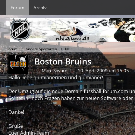
Forum
Archiv
Forum
Andere Sportarten
NHL
Boston Bruins
Marc Savard
10. April 2009 um 15:05
Hallo liebe qiumianerinen und qiumianer!
Der Umzug auf die neue Domain fussball-forum.com und 
Solltet ihr noch Fragen haben zur neuen Software oder 
Danke!
Grüße
Euer Admin-Team