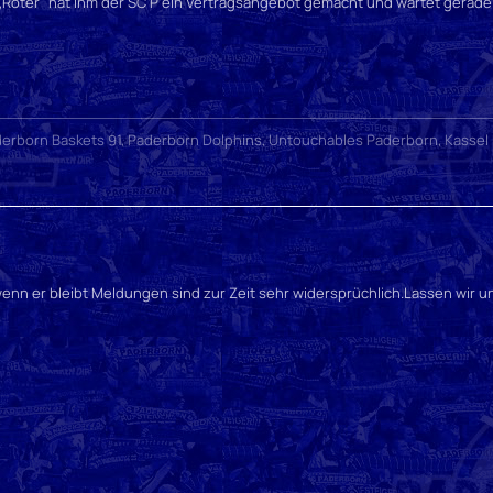
 ,,Roter" hat ihm der SC P ein Vertragsangebot gemacht und wartet gerade
erborn Baskets 91, Paderborn Dolphins, Untouchables Paderborn, Kassel
nn er bleibt Meldungen sind zur Zeit sehr widersprüchlich.Lassen wir 