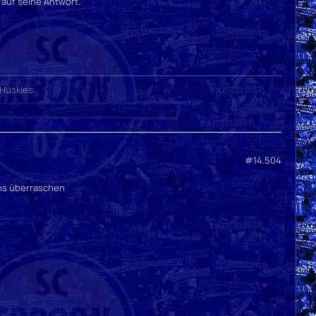
 auf seine Antwort.
 Huskies
#14.504
uns überraschen