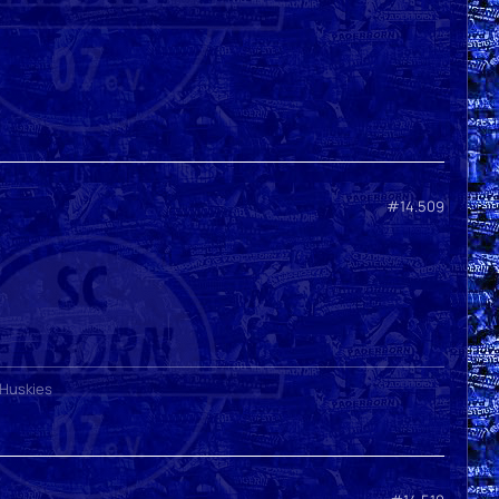
#14.509
 Huskies