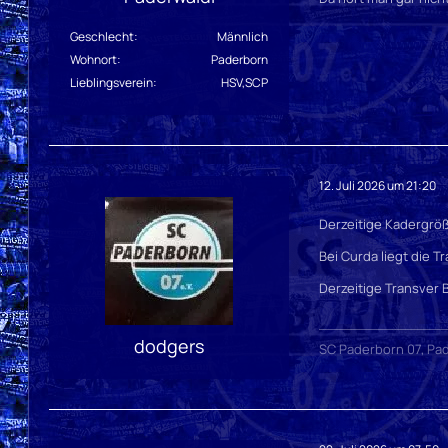
Geschlecht
Männlich
Wohnort
Paderborn
Lieblingsverein
HSV,SCP
12. Juli 2026 um 21:20
Derzeitige Kadergröße
Bei Curda liegt die T
Derzeitige Transver 
dodgers
SC Paderborn 07, Pad