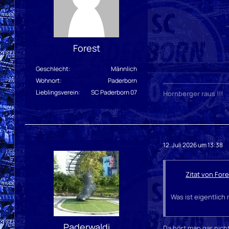
Forest
Geschlecht
Männlich
Wohnort
Paderborn
Lieblingsverein
SC Paderborn 07
Hornberger raus !!!
12. Juli 2026 um 13:38
Zitat von Fore
Was ist eigentlich 
Paderwaldi
Da hört man gar nich