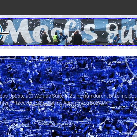
s Update auf Woltlab Suite 6.2 sind nun durch. Bitte meldet 
hler entdecken, schreibt ins Admininfos Board.