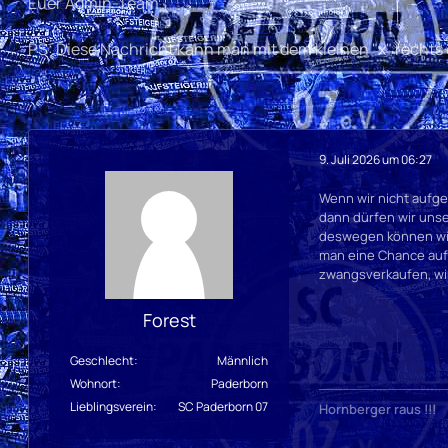
Euer Admin-Team
PS: Diese Nachricht kann man mit dem kleinen "x" rechts
9. Juli 2026 um 06:27
Wenn wir nicht aufge
dann dürfen wir unse
deswegen können wir
man eine Chance auf 
zwangsverkaufen, wir 
Forest
Geschlecht
Männlich
Wohnort
Paderborn
Lieblingsverein
SC Paderborn 07
Hornberger raus !!!