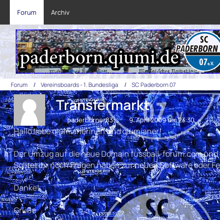
Forum
Archiv
Forum
Vereinsboards - 1. Bundesliga
SC Paderborn 07
Transfermarkt
paderborner83
9. April 2009 um 23:30
Hallo liebe qiumianerinen und qiumianer!
Der Umzug auf die neue Domain fussball-forum.com und da
Solltet ihr noch Fragen haben zur neuen Software oder Fe
Danke!
Grüße