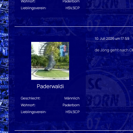
Wohnort
Paderborn
Lieblingsverein
HSV,SCP
10. Juli 2026 um 17:59
de Jong geht nach 
Paderwaldi
Geschlecht
Männlich
Wohnort
Paderborn
Lieblingsverein
HSV,SCP